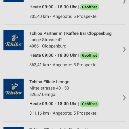
❯
Heute 09:00 - 18:30 Uhr |
Analyse von Zielgruppen durch Statistiken oder
Geöffnet
Kombinationen von Daten aus verschiedenen
305,40 km • Angebote: 5 Prospekte
Quellen
Entwicklung und Verbesserung der Angebote
Tchibo Partner mit Kaffee Bar Cloppenburg
Lange Strasse 42
Verwendung reduzierter Daten zur Auswahl von
Inhalten
49661 Cloppenburg
❯
Heute 09:00 - 18:00 Uhr |
IAB-Besonderheiten:
Geöffnet
Verwendung genauer Standortdaten
363,41 km • Angebote: 5 Prospekte
Geräte anhand von aktiv angeforderten
Informationen identifizieren
Tchibo Filiale Lemgo
Mittelstrasse 48 - 50
Nicht-IAB-Verarbeitungszwecke:
32657 Lemgo
❯
Notwendig
Heute 09:00 - 18:00 Uhr |
Geöffnet
Performance
311,16 km • Angebote: 5 Prospekte
Funktional