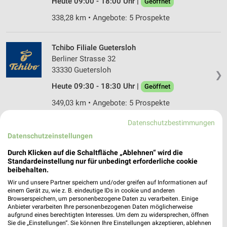
Heute 09:00 - 18:00 Uhr |
Geöffnet
338,28 km • Angebote: 5 Prospekte
Tchibo Filiale Guetersloh
Berliner Strasse 32
33330 Guetersloh
❯
Heute 09:30 - 18:30 Uhr |
Geöffnet
349,03 km • Angebote: 5 Prospekte
Datenschutzbestimmungen
Tchibo Filiale mit Kaffee Bar Muenster
Datenschutzeinstellungen
Marktallee 42
Durch Klicken auf die Schaltfläche „Ablehnen“ wird die
48165 Muenster
❯
Standardeinstellung nur für unbedingt erforderliche cookie
beibehalten.
Heute 09:00 - 18:00 Uhr |
Geöffnet
Wir und unsere Partner speichern und/oder greifen auf Informationen auf
398,32 km • Angebote: 5 Prospekte
einem Gerät zu, wie z. B. eindeutige IDs in cookie und anderen
Browserspeichern, um personenbezogene Daten zu verarbeiten. Einige
Anbieter verarbeiten Ihre personenbezogenen Daten möglicherweise
aufgrund eines berechtigten Interesses. Um dem zu widersprechen, öffnen
Tchibo Filiale mit Kaffee Bar Bad Salzuflen
Sie die „Einstellungen“. Sie können Ihre Einstellungen akzeptieren, ablehnen