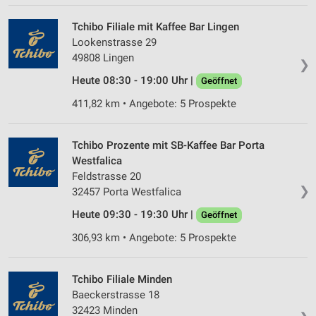
IAB-Verarbeitungszwecke:
Tchibo Filiale mit Kaffee Bar Lingen
Speichern von oder Zugriff auf Informationen
Lookenstrasse 29
auf einem Endgerät
49808 Lingen
❯
Verwendung reduzierter Daten zur Auswahl von
Heute 08:30 - 19:00 Uhr |
Geöffnet
Werbeanzeigen
411,82 km • Angebote: 5 Prospekte
Erstellung von Profilen für personalisierte
Werbung
Tchibo Prozente mit SB-Kaffee Bar Porta
Verwendung von Profilen zur Auswahl
Westfalica
personalisierter Werbung
Feldstrasse 20
❯
32457 Porta Westfalica
Erstellung von Profilen zur Personalisierung
von Inhalten
Heute 09:30 - 19:30 Uhr |
Geöffnet
Verwendung von Profilen zur Auswahl
306,93 km • Angebote: 5 Prospekte
personalisierter Inhalte
Messung der Werbeleistung
Tchibo Filiale Minden
Baeckerstrasse 18
Messung der Performance von Inhalten
32423 Minden