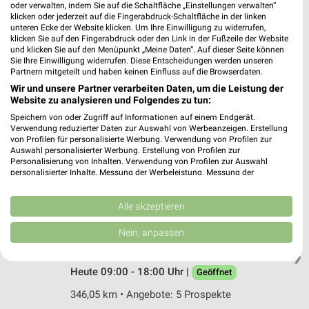
Lange Strasse 51
oder verwalten, indem Sie auf die Schaltfläche „Einstellungen verwalten“
klicken oder jederzeit auf die Fingerabdruck-Schaltfläche in der linken
32105 Bad Salzuflen
❯
unteren Ecke der Website klicken. Um Ihre Einwilligung zu widerrufen,
klicken Sie auf den Fingerabdruck oder den Link in der Fußzeile der Website
Heute 09:00 - 18:30 Uhr |
Geöffnet
und klicken Sie auf den Menüpunkt „Meine Daten“. Auf dieser Seite können
Sie Ihre Einwilligung widerrufen. Diese Entscheidungen werden unseren
320,43 km • Angebote: 5 Prospekte
Partnern mitgeteilt und haben keinen Einfluss auf die Browserdaten.
Wir und unsere Partner verarbeiten Daten, um die Leistung der
Website zu analysieren und Folgendes zu tun:
Tchibo Filiale mit Kaffee Bar Bad Oeynhausen
Speichern von oder Zugriff auf Informationen auf einem Endgerät.
Mindener Straße 22
Verwendung reduzierter Daten zur Auswahl von Werbeanzeigen. Erstellung
32547 Bad Oeynhausen
❯
von Profilen für personalisierte Werbung. Verwendung von Profilen zur
Auswahl personalisierter Werbung. Erstellung von Profilen zur
Heute 09:00 - 20:00 Uhr |
Geöffnet
Personalisierung von Inhalten. Verwendung von Profilen zur Auswahl
personalisierter Inhalte. Messung der Werbeleistung. Messung der
313,51 km • Angebote: 5 Prospekte
Performance von Inhalten. Analyse von Zielgruppen durch Statistiken oder
Kombinationen von Daten aus verschiedenen Quellen. Entwicklung und
Verbesserung der Angebote. Verwendung reduzierter Daten zur Auswahl
Alle akzeptieren
von Inhalten.
Tchibo Filiale mit Kaffee Bar Vechta
Daten können außerhalb der Europäischen Union weitergegeben und in die
Nein, anpassen
Grosse Strasse 107
USA gesendet werden.
49377 Vechta
Ihre Einwilligung und die cookie Richtlinie gelten ausschließlich für diese
❯
Website/App.
Heute 09:00 - 18:00 Uhr |
Geöffnet
Partnerliste anzeigen (1 IAB-Anbieter)
346,05 km • Angebote: 5 Prospekte
Wir nutzen Ihre Daten für folgende Zwecke: