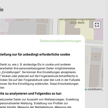
le
⛶
Datenschutzbestimmungen
tellung nur für unbedingt erforderliche cookie
erät zu, wie z. B. eindeutige IDs in cookie und anderen
verarbeiten Ihre personenbezogenen Daten möglicherweise
„Einstellungen“. Sie können Ihre Einstellungen akzeptieren,
 klicken oder jederzeit auf die Fingerabdruck-Schaltfläche in
klicken Sie auf den Fingerabdruck oder den Link in der Fußzeile
önnen Sie Ihre Einwilligung widerrufen. Diese Entscheidungen
ten.
Leaflet
|
©
OpenStreetMap
contributors
ite zu analysieren und Folgendes zu tun:
N
NAVIGATION MIT GOOGLE/IOS MAPS
reduzierter Daten zur Auswahl von Werbeanzeigen. Erstellung
ersonalisierter Werbung. Erstellung von Profilen zur
ierter Inhalte. Messung der Werbeleistung. Messung der