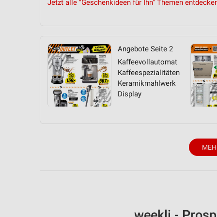
Jetzt alle "Geschenkideen für Ihn" Themen entdecke
Angebote Seite 2
Kaffeevollautomat
Kaffeespezialitäten
Keramikmahlwerk
Display
MEH
weekli - Pros