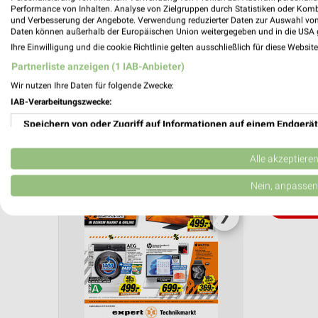
Performance von Inhalten. Analyse von Zielgruppen durch Statistiken oder Kom
und Verbesserung der Angebote. Verwendung reduzierter Daten zur Auswahl von
Aktuelle Angebote in dieser Filiale
Daten können außerhalb der Europäischen Union weitergegeben und in die USA 
Anzahl Prospekte: 1
Ihre Einwilligung und die cookie Richtlinie gelten ausschließlich für diese Websit
Letztes Prospektupdate: vor 7 Tagen
Partnerliste anzeigen (1 IAB-Anbieter)
Wir nutzen Ihre Daten für folgende Zwecke:
expert 
IAB-Verarbeitungszwecke:
Gültig von 
Speichern von oder Zugriff auf Informationen auf einem Endgerät
📅
Kalende
Verwendung reduzierter Daten zur Auswahl von Werbeanzeigen
Alle akzeptiere
Erstellung von Profilen für personalisierte Werbung
Nein, anpassen
PROSP
Verwendung von Profilen zur Auswahl personalisierter Werbung
❯
Erstellung von Profilen zur Personalisierung von Inhalten
Verwendung von Profilen zur Auswahl personalisierter Inhalte
Messung der Werbeleistung