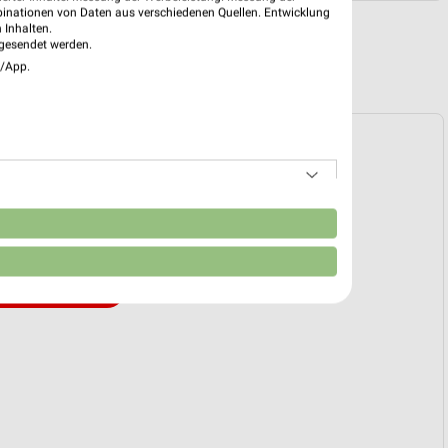
binationen von Daten aus verschiedenen Quellen. Entwicklung
 Inhalten.
gesendet werden.
e/App.
Prospekt für Melle ab Fr. den 31.07.
31. Jul. bis 06. Aug.
reintrag erstellen
n
EKT BLÄTTERN