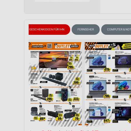
Messung der Performance von Inhalten
Analyse von Zielgruppen durch Statistiken oder Kombinationen 
Quellen
ÜHLSCHRANK
GESCHENKIDEEN FÜR IHN
FERNSEHER
COMPUTER & NO
Entwicklung und Verbesserung der Angebote
Verwendung reduzierter Daten zur Auswahl von Inhalten
IAB-Besonderheiten:
Verwendung genauer Standortdaten
Geräte anhand von aktiv angeforderten Informationen identifizie
Nicht-IAB-Verarbeitungszwecke:
Notwendig
Performance
Funktional
Werbung