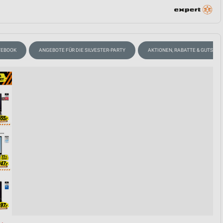
von Daten aus verschiedenen
TEBOOK
ANGEBOTE FÜR DIE SILVESTER-PARTY
AKTIONEN, RABATTE & GUTSCHE
ren