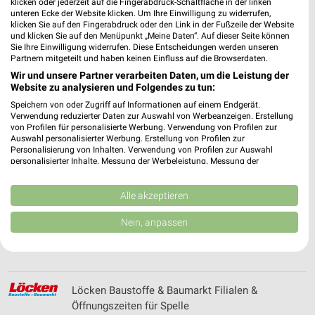
klicken oder jederzeit auf die Fingerabdruck-Schaltfläche in der linken
Linden-Apotheke Filialen & Öffnungszeiten für
unteren Ecke der Website klicken. Um Ihre Einwilligung zu widerrufen,
Neuenkirchen
klicken Sie auf den Fingerabdruck oder den Link in der Fußzeile der Website
und klicken Sie auf den Menüpunkt „Meine Daten“. Auf dieser Seite können
Sie Ihre Einwilligung widerrufen. Diese Entscheidungen werden unseren
Partnern mitgeteilt und haben keinen Einfluss auf die Browserdaten.
Wir und unsere Partner verarbeiten Daten, um die Leistung der
Lohmeier Filialen & Öffnungszeiten für
Website zu analysieren und Folgendes zu tun:
Preußisch Oldendorf
Speichern von oder Zugriff auf Informationen auf einem Endgerät.
Verwendung reduzierter Daten zur Auswahl von Werbeanzeigen. Erstellung
von Profilen für personalisierte Werbung. Verwendung von Profilen zur
Auswahl personalisierter Werbung. Erstellung von Profilen zur
Louis Prospekte und Angebote für Osnabrück
Personalisierung von Inhalten. Verwendung von Profilen zur Auswahl
personalisierter Inhalte. Messung der Werbeleistung. Messung der
Performance von Inhalten. Analyse von Zielgruppen durch Statistiken oder
Kombinationen von Daten aus verschiedenen Quellen. Entwicklung und
Verbesserung der Angebote. Verwendung reduzierter Daten zur Auswahl
Alle akzeptieren
von Inhalten.
Daten können außerhalb der Europäischen Union weitergegeben und in die
Lucky Bike Filialen & Öffnungszeiten für
Nein, anpassen
USA gesendet werden.
Osnabrück
Ihre Einwilligung und die cookie Richtlinie gelten ausschließlich für diese
Website/App.
Partnerliste anzeigen (1 IAB-Anbieter)
Löcken Baustoffe & Baumarkt Filialen &
Wir nutzen Ihre Daten für folgende Zwecke:
Öffnungszeiten für Spelle
IAB-Verarbeitungszwecke: