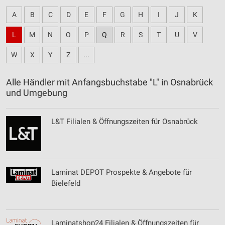
A
B
C
D
E
F
G
H
I
J
K
L
M
N
O
P
Q
R
S
T
U
V
W
X
Y
Z
...
Alle Händler mit Anfangsbuchstabe "L" in Osnabrück
und Umgebung
L&T Filialen & Öffnungszeiten für Osnabrück
Laminat DEPOT Prospekte & Angebote für
Bielefeld
Laminatshop24 Filialen & Öffnungszeiten für