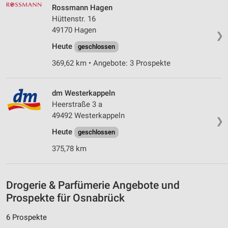
personalisierter Werbung
Rossmann Hagen
Hüttenstr. 16
Erstellung von Profilen zur Personalisierung
49170 Hagen
von Inhalten
❯
Heute
geschlossen
Verwendung von Profilen zur Auswahl
369,62 km • Angebote: 3 Prospekte
personalisierter Inhalte
Messung der Werbeleistung
dm Westerkappeln
Heerstraße 3 a
Messung der Performance von Inhalten
49492 Westerkappeln
❯
Analyse von Zielgruppen durch Statistiken oder
Heute
geschlossen
Kombinationen von Daten aus verschiedenen
Quellen
375,78 km
Entwicklung und Verbesserung der Angebote
Drogerie & Parfümerie Angebote und
Verwendung reduzierter Daten zur Auswahl von
Inhalten
Prospekte für Osnabrück
IAB-Besonderheiten:
6 Prospekte
Verwendung genauer Standortdaten