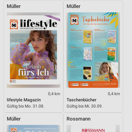
Müller
Müller
Geräte anhand von aktiv angeforderten
Informationen identifizieren
Nicht-IAB-Verarbeitungszwecke:
Notwendig
Performance
Funktional
Werbung
0,4 km
0,4 km
lifestyle Magazin
Taschenbücher
Gültig bis Mo. 31.08.
Gültig bis Mi. 30.09.
Müller
Rossmann