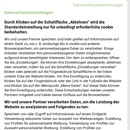
363,62 km • Angebote: 3 Prospekte
Datenschutzbestimmungen
Datenschutzeinstellungen
Rossmann Osnabrück
Durch Klicken auf die Schaltfläche „Ablehnen“ wird die
Am Wulfter Turm 2 A
Standardeinstellung nur für unbedingt erforderliche cookie
beibehalten.
49082 Osnabrück
❯
Wir und unsere Partner speichern und/oder greifen auf Informationen auf
Heute
geschlossen
einem Gerät zu, wie z. B. eindeutige IDs in cookie und anderen
Browserspeichern, um personenbezogene Daten zu verarbeiten. Einige
365,67 km • Angebote: 3 Prospekte
Anbieter verarbeiten Ihre personenbezogenen Daten möglicherweise
aufgrund eines berechtigten Interesses. Um dem zu widersprechen, öffnen
Sie die „Einstellungen“. Sie können Ihre Einstellungen akzeptieren, ablehnen
oder verwalten, indem Sie auf die Schaltfläche „Einstellungen verwalten“
Rossmann Belm
klicken oder jederzeit auf die Fingerabdruck-Schaltfläche in der linken
Marktring 18-22
unteren Ecke der Website klicken. Um Ihre Einwilligung zu widerrufen,
klicken Sie auf den Fingerabdruck oder den Link in der Fußzeile der Website
49191 Belm
❯
und klicken Sie auf den Menüpunkt „Meine Daten“. Auf dieser Seite können
Sie Ihre Einwilligung widerrufen. Diese Entscheidungen werden unseren
Heute
geschlossen
Partnern mitgeteilt und haben keinen Einfluss auf die Browserdaten.
358,76 km • Angebote: 3 Prospekte
Wir und unsere Partner verarbeiten Daten, um die Leistung der
Website zu analysieren und Folgendes zu tun:
Speichern von oder Zugriff auf Informationen auf einem Endgerät.
Rossmann Hasbergen
Verwendung reduzierter Daten zur Auswahl von Werbeanzeigen. Erstellung
von Profilen für personalisierte Werbung. Verwendung von Profilen zur
Feuerwache 14
Auswahl personalisierter Werbung. Erstellung von Profilen zur