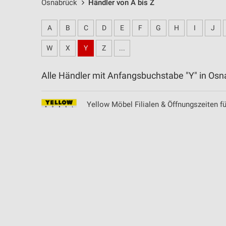
Osnabrück
Händler von A bis Z
A
B
C
D
E
F
G
H
I
J
W
X
Y
Z
...
Alle Händler mit Anfangsbuchstabe "Y" in O
Yellow Möbel Filialen & Öffnungszeiten f