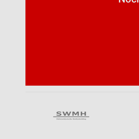
Analyse von Zielgruppen durch Statistiken oder Kombinationen 
Quellen
Entwicklung und Verbesserung der Angebote
Verwendung reduzierter Daten zur Auswahl von Inhalten
IAB-Besonderheiten:
Verwendung genauer Standortdaten
Geräte anhand von aktiv angeforderten Informationen identifizie
Nicht-IAB-Verarbeitungszwecke:
Notwendig
Performance
Funktional
Werbung