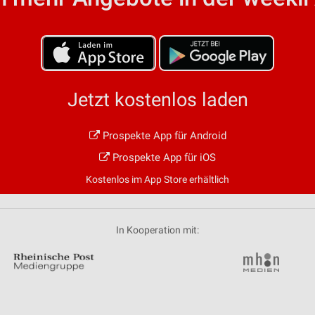
von Daten aus verschiedenen
Jetzt kostenlos laden
Prospekte App für Android
ren
Prospekte App für iOS
Kostenlos im App Store erhältlich
In Kooperation mit: