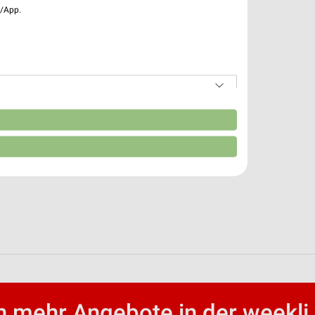
e/App.
n
 mehr Angebote in der weekli