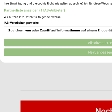
Ihre Einwilligung und die cookie Richtlinie gelten ausschließlich für diese Websit
Partnerliste anzeigen (1 IAB-Anbieter)
Wir nutzen Ihre Daten für folgende Zwecke:
IAB-Verarbeitungszwecke:
Speichern von oder Zugriff auf Informationen auf einem Endgerät
Verwendung reduzierter Daten zur Auswahl von Werbeanzeigen
Alle akzeptiere
Erstellung von Profilen für personalisierte Werbung
Nein, anpassen
Verwendung von Profilen zur Auswahl personalisierter Werbung
Erstellung von Profilen zur Personalisierung von Inhalten
Verwendung von Profilen zur Auswahl personalisierter Inhalte
Messung der Werbeleistung
Messung der Performance von Inhalten
Noch