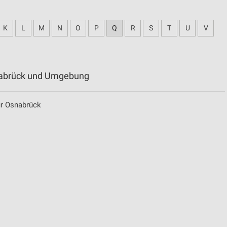
K
L
M
N
O
P
Q
R
S
T
U
V
snabrück und Umgebung
ür Osnabrück