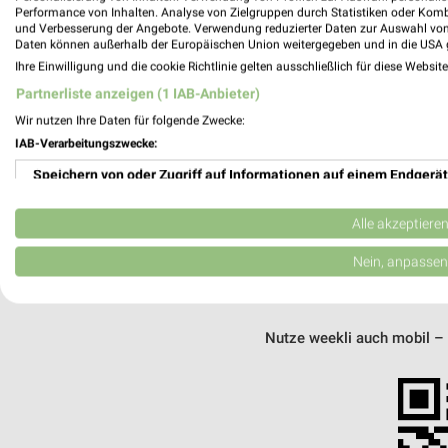
Performance von Inhalten. Analyse von Zielgruppen durch Statistiken oder Kom
MEH
und Verbesserung der Angebote. Verwendung reduzierter Daten zur Auswahl von
Daten können außerhalb der Europäischen Union weitergegeben und in die USA 
Ihre Einwilligung und die cookie Richtlinie gelten ausschließlich für diese Websit
Partnerliste anzeigen (1 IAB-Anbieter)
Wir nutzen Ihre Daten für folgende Zwecke:
IAB-Verarbeitungszwecke:
weekli - Pros
Speichern von oder Zugriff auf Informationen auf einem Endgerät
Alle EURONICS Angebote immer griffbereit
Verwendung reduzierter Daten zur Auswahl von Werbeanzeigen
Alle akzeptiere
✔
Standortgenau
✔
Folge deinem L
Erstellung von Profilen für personalisierte Werbung
Nein, anpassen
✔
Push-Benachric
✔
Einkaufsliste -
Verwendung von Profilen zur Auswahl personalisierter Werbung
Nutze weekli auch mobil –
Erstellung von Profilen zur Personalisierung von Inhalten
Verwendung von Profilen zur Auswahl personalisierter Inhalte
Messung der Werbeleistung