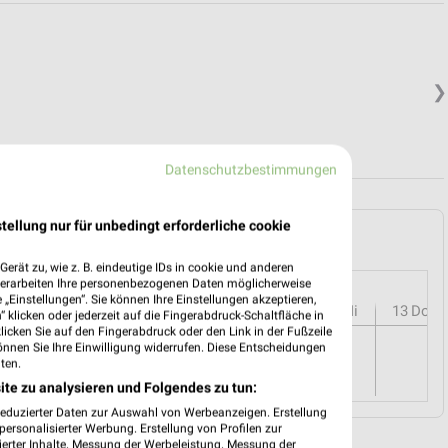
❯
Datenschutzbestimmungen
tellung nur für unbedingt erforderliche cookie
n Osnabrück und Umgebung
erät zu, wie z. B. eindeutige IDs in cookie und anderen
verarbeiten Ihre personenbezogenen Daten möglicherweise
„Einstellungen“. Sie können Ihre Einstellungen akzeptieren,
r
08
Sa
09
So
10
Mo
11
Di
12
Mi
13
Do
 klicken oder jederzeit auf die Fingerabdruck-Schaltfläche in
klicken Sie auf den Fingerabdruck oder den Link in der Fußzeile
.
önnen Sie Ihre Einwilligung widerrufen. Diese Entscheidungen
ten.
ite zu analysieren und Folgendes zu tun:
reduzierter Daten zur Auswahl von Werbeanzeigen. Erstellung
ersonalisierter Werbung. Erstellung von Profilen zur
ierter Inhalte. Messung der Werbeleistung. Messung der