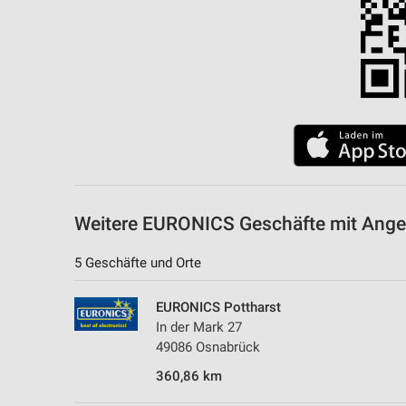
Messung der Performance von Inhalten
Analyse von Zielgruppen durch Statistiken oder Kombinationen 
Quellen
Entwicklung und Verbesserung der Angebote
Verwendung reduzierter Daten zur Auswahl von Inhalten
IAB-Besonderheiten:
Verwendung genauer Standortdaten
Weitere EURONICS Geschäfte mit Ange
Geräte anhand von aktiv angeforderten Informationen identifizie
5 Geschäfte und Orte
Nicht-IAB-Verarbeitungszwecke:
Notwendig
EURONICS Pottharst
In der Mark 27
Performance
49086 Osnabrück
Funktional
360,86 km
Werbung