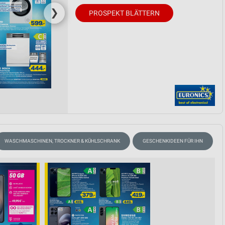
❯
PROSPEKT BLÄTTERN
WASCHMASCHINEN, TROCKNER & KÜHLSCHRANK
GESCHENKIDEEN FÜR IHN