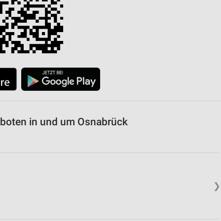
von Daten aus verschiedenen
boten in und um Osnabrück
ren
❯