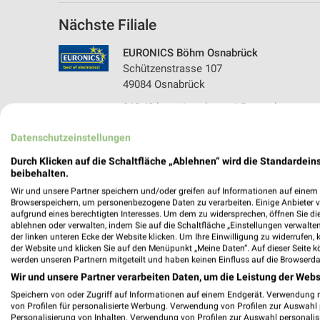
Nächste Filiale
EURONICS Böhm Osnabrück
Schützenstrasse 107
49084 Osnabrück
362,40 km • Angebote: 1 Prospekt
Datenschutzeinstellungen
Durch Klicken auf die Schaltfläche „Ablehnen“ wird die Standardeins
Angebote-Kalender für EURONICS i
beibehalten.
Wir und unsere Partner speichern und/oder greifen auf Informationen auf einem G
Browserspeichern, um personenbezogene Daten zu verarbeiten. Einige Anbieter 
Aug.
aufgrund eines berechtigten Interesses. Um dem zu widersprechen, öffnen Sie die 
03
Mo
04
Di
05
Mi
06
Do
07
F
ablehnen oder verwalten, indem Sie auf die Schaltfläche „Einstellungen verwalten“
der linken unteren Ecke der Website klicken. Um Ihre Einwilligung zu widerrufen, 
EURONICS - Angebote ab 29.07
der Website und klicken Sie auf den Menüpunkt „Meine Daten“. Auf dieser Seite k
werden unseren Partnern mitgeteilt und haben keinen Einfluss auf die Browserda
Wir und unsere Partner verarbeiten Daten, um die Leistung der Webs
Speichern von oder Zugriff auf Informationen auf einem Endgerät. Verwendung 
von Profilen für personalisierte Werbung. Verwendung von Profilen zur Auswahl p
Personalisierung von Inhalten. Verwendung von Profilen zur Auswahl personalis