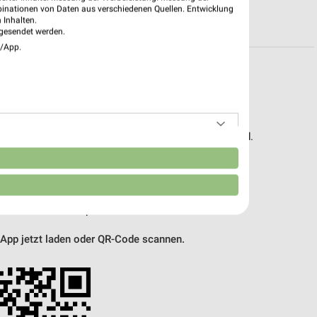
binationen von Daten aus verschiedenen Quellen. Entwicklung
R PROSPEKTE
 Inhalten.
gesendet werden.
e/App.
pekte & Angebote App
 – mit der kostenlosen weekli App für iOS & Android.
n
e Angebote
ieblingshändler
htigungen bei neuen Prospekten
 Einkauf stressfrei planen
 App jetzt laden oder QR-Code scannen.