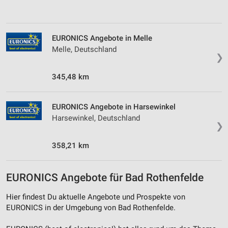
Verwendung von Profilen zur Auswahl
personalisierter Inhalte
EURONICS Angebote in Melle
Messung der Werbeleistung
Melle, Deutschland
❯
Messung der Performance von Inhalten
345,48 km
Analyse von Zielgruppen durch Statistiken oder
Kombinationen von Daten aus verschiedenen
Quellen
EURONICS Angebote in Harsewinkel
Harsewinkel, Deutschland
❯
Entwicklung und Verbesserung der Angebote
358,21 km
Verwendung reduzierter Daten zur Auswahl von
Inhalten
IAB-Besonderheiten:
EURONICS Angebote für Bad Rothenfelde
Verwendung genauer Standortdaten
Hier findest Du aktuelle Angebote und Prospekte von
EURONICS in der Umgebung von Bad Rothenfelde.
Geräte anhand von aktiv angeforderten
Informationen identifizieren