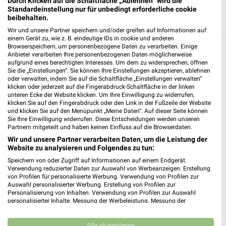
Durch Klicken auf die Schaltfläche „Ablehnen“ wird die
Standardeinstellung nur für unbedingt erforderliche cookie
beibehalten.
Wir und unsere Partner speichern und/oder greifen auf Informationen auf
einem Gerät zu, wie z. B. eindeutige IDs in cookie und anderen
Browserspeichern, um personenbezogene Daten zu verarbeiten. Einige
Anbieter verarbeiten Ihre personenbezogenen Daten möglicherweise
Weitere EURONICS Geschäfte mit
aufgrund eines berechtigten Interesses. Um dem zu widersprechen, öffnen
Angeboten in und um Bad Rothenfelde
Sie die „Einstellungen“. Sie können Ihre Einstellungen akzeptieren, ablehnen
oder verwalten, indem Sie auf die Schaltfläche „Einstellungen verwalten“
klicken oder jederzeit auf die Fingerabdruck-Schaltfläche in der linken
5 Geschäfte und Orte
unteren Ecke der Website klicken. Um Ihre Einwilligung zu widerrufen,
klicken Sie auf den Fingerabdruck oder den Link in der Fußzeile der Website
und klicken Sie auf den Menüpunkt „Meine Daten“. Auf dieser Seite können
EURONICS Angebote in Bad Iburg
Sie Ihre Einwilligung widerrufen. Diese Entscheidungen werden unseren
Partnern mitgeteilt und haben keinen Einfluss auf die Browserdaten.
Bad Iburg, Deutschland
❯
Wir und unsere Partner verarbeiten Daten, um die Leistung der
Website zu analysieren und Folgendes zu tun:
366,03 km
Speichern von oder Zugriff auf Informationen auf einem Endgerät.
Verwendung reduzierter Daten zur Auswahl von Werbeanzeigen. Erstellung
von Profilen für personalisierte Werbung. Verwendung von Profilen zur
EURONICS Angebote in Borgholzhausen
Auswahl personalisierter Werbung. Erstellung von Profilen zur
Personalisierung von Inhalten. Verwendung von Profilen zur Auswahl
Borgholzhausen, Deutschland
personalisierter Inhalte. Messung der Werbeleistung. Messung der
❯
Performance von Inhalten. Analyse von Zielgruppen durch Statistiken oder
Kombinationen von Daten aus verschiedenen Quellen. Entwicklung und
349,92 km
Verbesserung der Angebote. Verwendung reduzierter Daten zur Auswahl
Alle akzeptieren