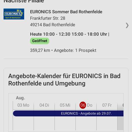
Nächste Filiale
EURONICS Sommer Bad Rothenfelde
Frankfurter Str. 28
❯
49214 Bad Rothenfelde
Heute 10:00 - 12:30 15:00 - 18:00 Uhr |
Geöffnet
359,27 km • Angebote: 1 Prospekt
Angebote-Kalender für EURONICS in Bad
Rothenfelde und Umgebung
Aug.
03
Mo
04
Di
05
Mi
06
Do
07
Fr
08
S
EURONICS - Angebote ab 29.07.