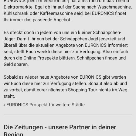
EURONICS (best of electronics!) hat alles rund um das Thema
Nicht-IAB-Verarbeitungszwecke:
Elektromärkte. Egal ob Ihr auf der Suche nach Waschmaschine,
Kühlschrank oder Kaffeemaschine seid, bei EURONICS findet
Notwendig
Ihr immer das passende Angebot.
Performance
Es steckt doch in jedem von uns ein kleiner Schnäppchen-
Funktional
Jäger. Damit Ihr nun bei der Schnäppchen-Jagd jederzeit und
überall über die aktuellen Angebote von EURONICS informiert
Werbung
seid, stellt Euch weekli diese hier zur Verfügung. Also einfach
durch die Online-Prospekte blättern, Schnäppchen finden und
Geld sparen.
Sobald es wieder neue Angebote von EURONICS gibt werden
wir Euch diese hier zur Verfügung stellen. Schaut also ab und
zu vorbei, damit eurer nächsten Shopping-Tour nichts im Weg
steht.
›
EURONICS Prospekt für weitere Städte
Die Zeitungen - unsere Partner in deiner
Region