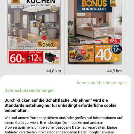
44,8 km
44,8 km
K06_26_Online_ES
G08_26_Online_ES
Datenschutzbestimmungen
Gültig bis Sa. 12.09.
Gültig bis Sa. 22.08.
Datenschutzeinstellungen
Zurbrüggen
Zurbrüggen
Durch Klicken auf die Schaltfläche „Ablehnen“ wird die
Standardeinstellung nur für unbedingt erforderliche cookie
beibehalten.
Wir und unsere Partner speichern und/oder greifen auf Informationen auf
einem Gerät zu, wie z. B. eindeutige IDs in cookie und anderen
Browserspeichern, um personenbezogene Daten zu verarbeiten. Einige
Anbieter verarbeiten Ihre personenbezogenen Daten möglicherweise