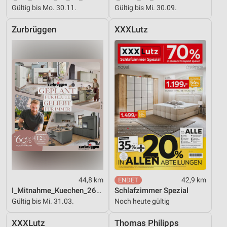
Funktional
Gültig bis Mo. 30.11.
Gültig bis Mi. 30.09.
Werbung
Zurbrüggen
XXXLutz
44,8 km
42,9 km
I_Mitnahme_Kuechen_26_ES
Schlafzimmer Spezial
Gültig bis Mi. 31.03.
Noch heute gültig
XXXLutz
Thomas Philipps