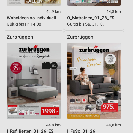
Messung der Performance von Inhalten
42,9 km
44,8 km
Analyse von Zielgruppen durch Statistiken oder
Wohnideen so individuell wie du!
O_Matratzen_01_26_ES
Kombinationen von Daten aus verschiedenen
Gültig bis Fr. 14.08.
Gültig bis Sa. 31.10.
Quellen
Zurbrüggen
Zurbrüggen
Entwicklung und Verbesserung der Angebote
Verwendung reduzierter Daten zur Auswahl von
Inhalten
IAB-Besonderheiten:
Verwendung genauer Standortdaten
Geräte anhand von aktiv angeforderten
Informationen identifizieren
Nicht-IAB-Verarbeitungszwecke:
Notwendig
Performance
44,8 km
44,8 km
I_Ruf_Betten_01_26_ES
I_FuSo_01_26