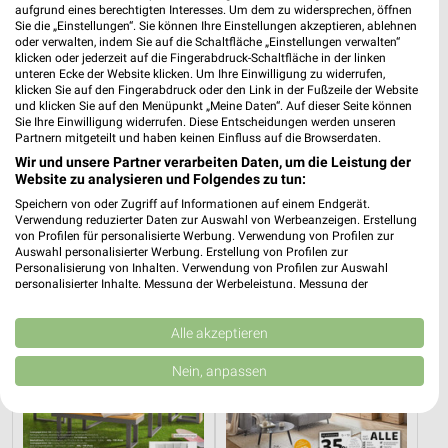
aufgrund eines berechtigten Interesses. Um dem zu widersprechen, öffnen
Sie die „Einstellungen“. Sie können Ihre Einstellungen akzeptieren, ablehnen
oder verwalten, indem Sie auf die Schaltfläche „Einstellungen verwalten“
klicken oder jederzeit auf die Fingerabdruck-Schaltfläche in der linken
unteren Ecke der Website klicken. Um Ihre Einwilligung zu widerrufen,
klicken Sie auf den Fingerabdruck oder den Link in der Fußzeile der Website
und klicken Sie auf den Menüpunkt „Meine Daten“. Auf dieser Seite können
Sie Ihre Einwilligung widerrufen. Diese Entscheidungen werden unseren
Partnern mitgeteilt und haben keinen Einfluss auf die Browserdaten.
Wir und unsere Partner verarbeiten Daten, um die Leistung der
44,8 km
44,8 km
Website zu analysieren und Folgendes zu tun:
Gäste Bad 01-2026
O_Staud_01_26_ES
Speichern von oder Zugriff auf Informationen auf einem Endgerät.
Gültig bis Mo. 31.08.
Gültig bis Mi. 30.09.
Verwendung reduzierter Daten zur Auswahl von Werbeanzeigen. Erstellung
von Profilen für personalisierte Werbung. Verwendung von Profilen zur
Auswahl personalisierter Werbung. Erstellung von Profilen zur
XXXLutz
XXXLutz
Personalisierung von Inhalten. Verwendung von Profilen zur Auswahl
personalisierter Inhalte. Messung der Werbeleistung. Messung der
Performance von Inhalten. Analyse von Zielgruppen durch Statistiken oder
Kombinationen von Daten aus verschiedenen Quellen. Entwicklung und
Verbesserung der Angebote. Verwendung reduzierter Daten zur Auswahl
Alle akzeptieren
von Inhalten.
Daten können außerhalb der Europäischen Union weitergegeben und in die
Nein, anpassen
USA gesendet werden.
Ihre Einwilligung und die cookie Richtlinie gelten ausschließlich für diese
Website/App.
Partnerliste anzeigen (1 IAB-Anbieter)