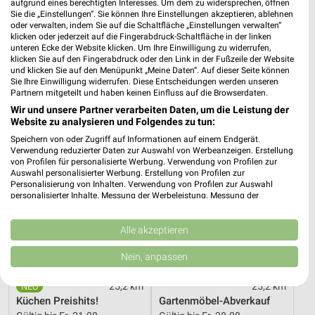
aufgrund eines berechtigten Interesses. Um dem zu widersprechen, öffnen
Sie die „Einstellungen“. Sie können Ihre Einstellungen akzeptieren, ablehnen
25,2 km
25,2 km
oder verwalten, indem Sie auf die Schaltfläche „Einstellungen verwalten“
Wohnenpreishits
Angebote ab 08.08.
klicken oder jederzeit auf die Fingerabdruck-Schaltfläche in der linken
Gültig bis Fr. 14.08.
Gültig bis Fr. 14.08.
unteren Ecke der Website klicken. Um Ihre Einwilligung zu widerrufen,
klicken Sie auf den Fingerabdruck oder den Link in der Fußzeile der Website
und klicken Sie auf den Menüpunkt „Meine Daten“. Auf dieser Seite können
XXXLutz
XXXLutz
Sie Ihre Einwilligung widerrufen. Diese Entscheidungen werden unseren
Partnern mitgeteilt und haben keinen Einfluss auf die Browserdaten.
Wir und unsere Partner verarbeiten Daten, um die Leistung der
Website zu analysieren und Folgendes zu tun:
Speichern von oder Zugriff auf Informationen auf einem Endgerät.
Verwendung reduzierter Daten zur Auswahl von Werbeanzeigen. Erstellung
von Profilen für personalisierte Werbung. Verwendung von Profilen zur
Auswahl personalisierter Werbung. Erstellung von Profilen zur
Personalisierung von Inhalten. Verwendung von Profilen zur Auswahl
personalisierter Inhalte. Messung der Werbeleistung. Messung der
Performance von Inhalten. Analyse von Zielgruppen durch Statistiken oder
Kombinationen von Daten aus verschiedenen Quellen. Entwicklung und
Verbesserung der Angebote. Verwendung reduzierter Daten zur Auswahl
Alle akzeptieren
von Inhalten.
Daten können außerhalb der Europäischen Union weitergegeben und in die
Nein, anpassen
USA gesendet werden.
Ihre Einwilligung und die cookie Richtlinie gelten ausschließlich für diese
25,2 km
25,2 km
Website/App.
Küchen Preishits!
Gartenmöbel-Abverkauf
Partnerliste anzeigen (1 IAB-Anbieter)