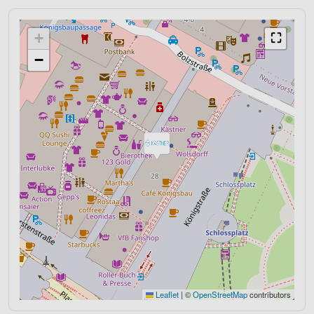
+
⛶
−
Leaflet
|
©
OpenStreetMap
contributors