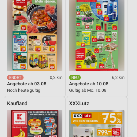
Entwicklung und Verbesserung der Angebote
Verwendung reduzierter Daten zur Auswahl von
Inhalten
IAB-Besonderheiten:
Verwendung genauer Standortdaten
Geräte anhand von aktiv angeforderten
Informationen identifizieren
Nicht-IAB-Verarbeitungszwecke:
0,2 km
6,2 km
Notwendig
Angebote ab 03.08.
Angebote ab 10.08.
Noch heute gültig
Gültig ab Mo. 10.08.
Performance
Kaufland
XXXLutz
Funktional
Werbung