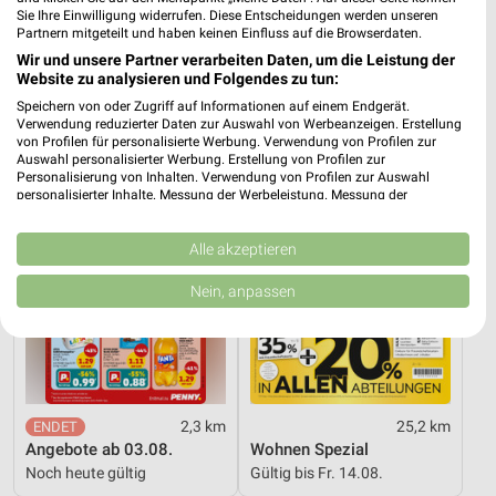
4,3 km
4,1 km
Sie Ihre Einwilligung widerrufen. Diese Entscheidungen werden unseren
Sonder Posten
Angebote ab 08.08.
Partnern mitgeteilt und haben keinen Einfluss auf die Browserdaten.
Noch morgen gültig
Gültig bis Fr. 14.08.
Wir und unsere Partner verarbeiten Daten, um die Leistung der
Website zu analysieren und Folgendes zu tun:
PENNY
XXXLutz
Speichern von oder Zugriff auf Informationen auf einem Endgerät.
Verwendung reduzierter Daten zur Auswahl von Werbeanzeigen. Erstellung
von Profilen für personalisierte Werbung. Verwendung von Profilen zur
Auswahl personalisierter Werbung. Erstellung von Profilen zur
Personalisierung von Inhalten. Verwendung von Profilen zur Auswahl
personalisierter Inhalte. Messung der Werbeleistung. Messung der
Performance von Inhalten. Analyse von Zielgruppen durch Statistiken oder
Kombinationen von Daten aus verschiedenen Quellen. Entwicklung und
Verbesserung der Angebote. Verwendung reduzierter Daten zur Auswahl
Alle akzeptieren
von Inhalten.
Daten können außerhalb der Europäischen Union weitergegeben und in die
Nein, anpassen
USA gesendet werden.
Ihre Einwilligung und die cookie Richtlinie gelten ausschließlich für diese
Website/App.
Partnerliste anzeigen (1 IAB-Anbieter)
Wir nutzen Ihre Daten für folgende Zwecke:
2,3 km
25,2 km
IAB-Verarbeitungszwecke:
Angebote ab 03.08.
Wohnen Spezial
Speichern von oder Zugriff auf Informationen
Noch heute gültig
Gültig bis Fr. 14.08.
auf einem Endgerät