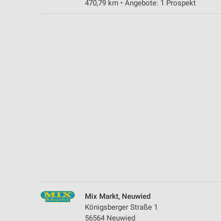
470,79 km • Angebote: 1 Prospekt
Messung der Performance von Inhalten
Analyse von Zielgruppen durch Statistiken oder Kombinationen 
Quellen
Entwicklung und Verbesserung der Angebote
Verwendung reduzierter Daten zur Auswahl von Inhalten
IAB-Besonderheiten:
Verwendung genauer Standortdaten
Geräte anhand von aktiv angeforderten Informationen identifizie
Nicht-IAB-Verarbeitungszwecke:
Notwendig
Performance
Mix Markt, Neuwied
Funktional
Königsberger Straße 1
56564 Neuwied
Werbung