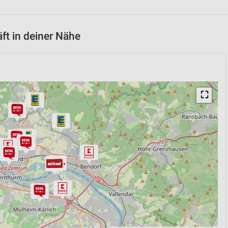
t in deiner Nähe
⛶