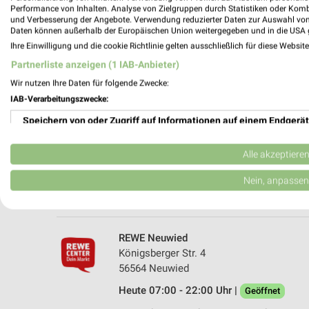
Performance von Inhalten. Analyse von Zielgruppen durch Statistiken oder Kom
und Verbesserung der Angebote. Verwendung reduzierter Daten zur Auswahl von
Daten können außerhalb der Europäischen Union weitergegeben und in die USA 
Ihre Einwilligung und die cookie Richtlinie gelten ausschließlich für diese Websit
Partnerliste anzeigen (1 IAB-Anbieter)
Wir nutzen Ihre Daten für folgende Zwecke:
IAB-Verarbeitungszwecke:
Speichern von oder Zugriff auf Informationen auf einem Endgerät
REWE Neuwied
Langendorfer Str. 192
Verwendung reduzierter Daten zur Auswahl von Werbeanzeigen
56564 Neuwied
Alle akzeptiere
Heute 07:00 - 20:00 Uhr |
Geöffnet
Erstellung von Profilen für personalisierte Werbung
Nein, anpassen
472,68 km • Angebote: 2 Prospekte
Verwendung von Profilen zur Auswahl personalisierter Werbung
Erstellung von Profilen zur Personalisierung von Inhalten
REWE Neuwied
Königsberger Str. 4
Verwendung von Profilen zur Auswahl personalisierter Inhalte
56564 Neuwied
Heute 07:00 - 22:00 Uhr |
Messung der Werbeleistung
Geöffnet