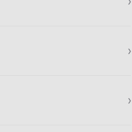
❯
❯
❯