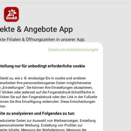
pekte & Angebote App
e Filialen & Öffnungszeiten in unserer App.
Datenschutzbestimmungen
e Angebote
ieblingshändler
htigungen bei neuen Prospekten
tellung nur für unbedingt erforderliche cookie
 Einkauf stressfrei planen
erät zu, wie z. B. eindeutige IDs in cookie und anderen
 App jetzt laden oder QR-Code scannen.
verarbeiten Ihre personenbezogenen Daten möglicherweise
„Einstellungen“. Sie können Ihre Einstellungen akzeptieren,
 klicken oder jederzeit auf die Fingerabdruck-Schaltfläche in
klicken Sie auf den Fingerabdruck oder den Link in der Fußzeile
önnen Sie Ihre Einwilligung widerrufen. Diese Entscheidungen
ten.
ite zu analysieren und Folgendes zu tun:
reduzierter Daten zur Auswahl von Werbeanzeigen. Erstellung
ersonalisierter Werbung. Erstellung von Profilen zur
ierter Inhalte. Messung der Werbeleistung. Messung der