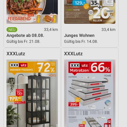
Inhalten
IAB-Besonderheiten:
Verwendung genauer Standortdaten
33,4 km
33,4 km
Geräte anhand von aktiv angeforderten
Angebote ab 08.08.
Junges Wohnen
Informationen identifizieren
Gültig bis Fr. 21.08.
Gültig bis Fr. 14.08.
Nicht-IAB-Verarbeitungszwecke:
XXXLutz
XXXLutz
Notwendig
Performance
Funktional
Werbung