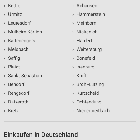
›
Kettig
›
Anhausen
›
Urmitz
›
Hammerstein
›
Leutesdorf
›
Meinborn
›
Mülheim-Kärlich
›
Nickenich
›
Kaltenengers
›
Hardert
›
Melsbach
›
Weitersburg
›
Saffig
›
Bonefeld
›
Plaidt
›
Isenburg
›
Sankt Sebastian
›
Kruft
›
Bendorf
›
Brohl-Lützing
›
Rengsdorf
›
Kurtscheid
›
Datzeroth
›
Ochtendung
›
Kretz
›
Niederbreitbach
Einkaufen in Deutschland