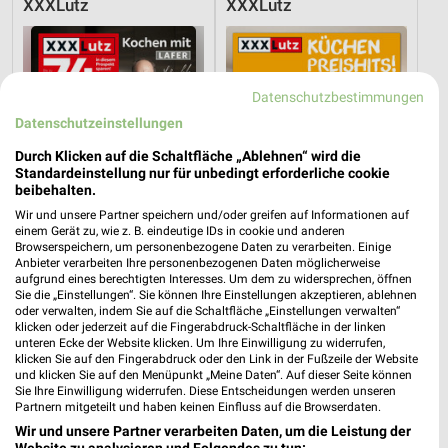
XXXLutz
XXXLutz
Datenschutzbestimmungen
Datenschutzeinstellungen
Durch Klicken auf die Schaltfläche „Ablehnen“ wird die
Standardeinstellung nur für unbedingt erforderliche cookie
beibehalten.
Wir und unsere Partner speichern und/oder greifen auf Informationen auf
einem Gerät zu, wie z. B. eindeutige IDs in cookie und anderen
Browserspeichern, um personenbezogene Daten zu verarbeiten. Einige
Anbieter verarbeiten Ihre personenbezogenen Daten möglicherweise
aufgrund eines berechtigten Interesses. Um dem zu widersprechen, öffnen
Sie die „Einstellungen“. Sie können Ihre Einstellungen akzeptieren, ablehnen
33,4 km
33,4 km
oder verwalten, indem Sie auf die Schaltfläche „Einstellungen verwalten“
Angebote ab 08.08.
Küchen Preishits!
klicken oder jederzeit auf die Fingerabdruck-Schaltfläche in der linken
unteren Ecke der Website klicken. Um Ihre Einwilligung zu widerrufen,
Gültig bis Fr. 14.08.
Gültig bis Fr. 21.08.
klicken Sie auf den Fingerabdruck oder den Link in der Fußzeile der Website
und klicken Sie auf den Menüpunkt „Meine Daten“. Auf dieser Seite können
XXXLutz
XXXLutz
Sie Ihre Einwilligung widerrufen. Diese Entscheidungen werden unseren
Partnern mitgeteilt und haben keinen Einfluss auf die Browserdaten.
Wir und unsere Partner verarbeiten Daten, um die Leistung der
Website zu analysieren und Folgendes zu tun: