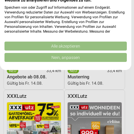
Speichern von oder Zugriff auf Informationen auf einem Endgerät.
Verwendung reduzierter Daten zur Auswahl von Werbeanzeigen. Erstellung
von Profilen für personalisierte Werbung. Verwendung von Profilen zur
Auswahl personalisierter Werbung. Erstellung von Profilen zur
Personalisierung von Inhalten. Verwendung von Profilen zur Auswahl
personalisierter Inhalte. Messung der Werbeleistung. Messung der
Performance von Inhalten. Analyse von Zielgruppen durch Statistiken oder
Kombinationen von Daten aus verschiedenen Quellen. Entwicklung und
Verbesserung der Angebote. Verwendung reduzierter Daten zur Auswahl
Alle akzeptieren
von Inhalten.
Daten können außerhalb der Europäischen Union weitergegeben und in die
Nein, anpassen
USA gesendet werden.
Ihre Einwilligung und die cookie Richtlinie gelten ausschließlich für diese
33,4 km
33,4 km
Website/App.
Angebote ab 08.08.
Musterring
Partnerliste anzeigen (1 IAB-Anbieter)
Gültig bis Fr. 14.08.
Gültig bis Fr. 14.08.
Wir nutzen Ihre Daten für folgende Zwecke:
IAB-Verarbeitungszwecke:
XXXLutz
XXXLutz
Speichern von oder Zugriff auf Informationen
auf einem Endgerät
Verwendung reduzierter Daten zur Auswahl von
Werbeanzeigen