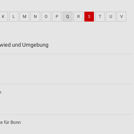
K
L
M
N
O
P
Q
R
S
T
U
V
euwied und Umgebung
n
e für Bonn