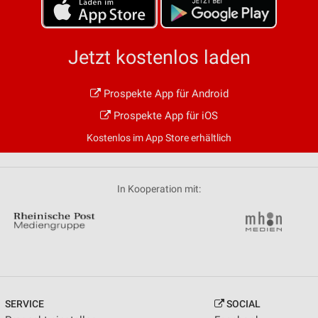
Jetzt kostenlos laden
Prospekte App für Android
Prospekte App für iOS
Kostenlos im App Store erhältlich
In Kooperation mit:
SERVICE
SOCIAL