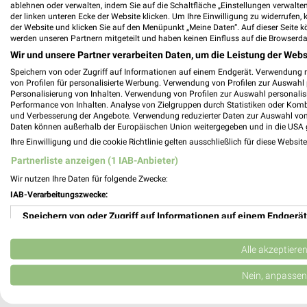
ablehnen oder verwalten, indem Sie auf die Schaltfläche „Einstellungen verwalten“
Skywalker Sports GmbH Filialen & Öffnun
der linken unteren Ecke der Website klicken. Um Ihre Einwilligung zu widerrufen, 
der Website und klicken Sie auf den Menüpunkt „Meine Daten“. Auf dieser Seite k
werden unseren Partnern mitgeteilt und haben keinen Einfluss auf die Browserda
Wir und unsere Partner verarbeiten Daten, um die Leistung der Webs
Speichern von oder Zugriff auf Informationen auf einem Endgerät. Verwendung 
Sonderpreis Baumarkt Prospekte & Angeb
von Profilen für personalisierte Werbung. Verwendung von Profilen zur Auswahl p
Personalisierung von Inhalten. Verwendung von Profilen zur Auswahl personalis
Performance von Inhalten. Analyse von Zielgruppen durch Statistiken oder Kom
und Verbesserung der Angebote. Verwendung reduzierter Daten zur Auswahl von
Daten können außerhalb der Europäischen Union weitergegeben und in die USA 
Ihre Einwilligung und die cookie Richtlinie gelten ausschließlich für diese Websit
Sport 2000 Prospekte, Angebote & Aktio
Partnerliste anzeigen (1 IAB-Anbieter)
Wir nutzen Ihre Daten für folgende Zwecke:
IAB-Verarbeitungszwecke:
Speichern von oder Zugriff auf Informationen auf einem Endgerät
Sportpark Leverkusen Prospekte, Angebot
Verwendung reduzierter Daten zur Auswahl von Werbeanzeigen
Alle akzeptiere
Erstellung von Profilen für personalisierte Werbung
Nein, anpassen
SportScheck Prospekte, Angebote & Akti
Verwendung von Profilen zur Auswahl personalisierter Werbung