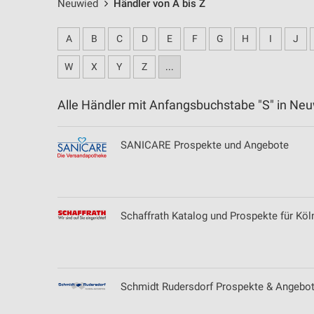
Neuwied
Händler von A bis Z
A
B
C
D
E
F
G
H
I
J
W
X
Y
Z
...
Alle Händler mit Anfangsbuchstabe "S" in N
SANICARE Prospekte und Angebote
Schaffrath Katalog und Prospekte für Köl
Schmidt Rudersdorf Prospekte & Angebot