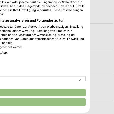
 klicken oder jederzeit auf die Fingerabdruck-Schaltfläche in
gszeiten
klicken Sie auf den Fingerabdruck oder den Link in der Fußzeile
önnen Sie Ihre Einwilligung widerrufen. Diese Entscheidungen
ten.
ite zu analysieren und Folgendes zu tun:
reduzierter Daten zur Auswahl von Werbeanzeigen. Erstellung
ote für Bad Neuenahr-Ahrweiler
ersonalisierter Werbung. Erstellung von Profilen zur
ierter Inhalte. Messung der Werbeleistung. Messung der
binationen von Daten aus verschiedenen Quellen. Entwicklung
 Inhalten.
gesendet werden.
e/App.
nen
e & Aktionen für Leverkusen
n
onen für Koeln