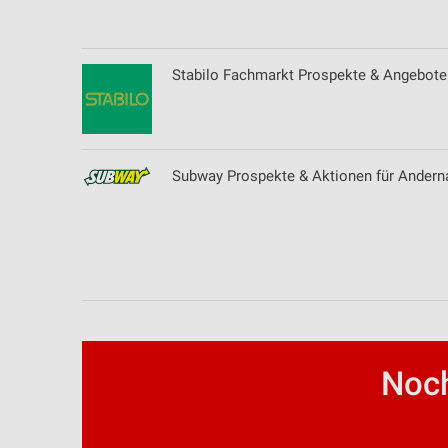
Erstellung von Profilen zur Personalisierung von Inhalten
Verwendung von Profilen zur Auswahl personalisierter Inhalte
Stabilo Fachmarkt Prospekte & Angebote
Messung der Werbeleistung
Messung der Performance von Inhalten
Subway Prospekte & Aktionen für Andern
Analyse von Zielgruppen durch Statistiken oder Kombinationen 
Quellen
Entwicklung und Verbesserung der Angebote
Verwendung reduzierter Daten zur Auswahl von Inhalten
IAB-Besonderheiten:
Verwendung genauer Standortdaten
Noch
Geräte anhand von aktiv angeforderten Informationen identifizie
Nicht-IAB-Verarbeitungszwecke: