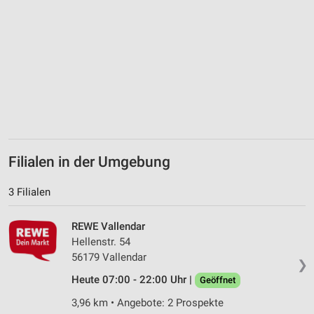
Erstellung von Profilen zur Personalisierung
von Inhalten
Verwendung von Profilen zur Auswahl
personalisierter Inhalte
Messung der Werbeleistung
Messung der Performance von Inhalten
Analyse von Zielgruppen durch Statistiken oder
Filialen in der Umgebung
Kombinationen von Daten aus verschiedenen
Quellen
3 Filialen
Entwicklung und Verbesserung der Angebote
REWE Vallendar
Verwendung reduzierter Daten zur Auswahl von
Hellenstr. 54
Inhalten
56179 Vallendar
❯
IAB-Besonderheiten:
Heute 07:00 - 22:00 Uhr |
Geöffnet
Verwendung genauer Standortdaten
3,96 km • Angebote: 2 Prospekte