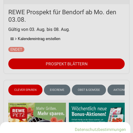
REWE Prospekt für Bendorf ab Mo. den
03.08.
Gültig von 03. Aug. bis 08. Aug.
📅
Kalendereintrag erstellen
PROSPEKT BLÄTTERN
CLEVER SPAREN
EISCREME
OBST & GEMÜSE
AKTIONEN, R
Datenschutzbestimmungen