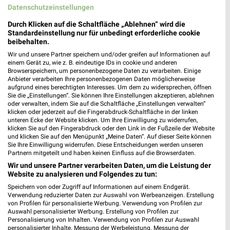
Datenschutzeinstellungen
Durch Klicken auf die Schaltfläche „Ablehnen“ wird die
Standardeinstellung nur für unbedingt erforderliche cookie
beibehalten.
Wir und unsere Partner speichern und/oder greifen auf Informationen auf
einem Gerät zu, wie z. B. eindeutige IDs in cookie und anderen
Browserspeichern, um personenbezogene Daten zu verarbeiten. Einige
Anbieter verarbeiten Ihre personenbezogenen Daten möglicherweise
aufgrund eines berechtigten Interesses. Um dem zu widersprechen, öffnen
Sie die „Einstellungen“. Sie können Ihre Einstellungen akzeptieren, ablehnen
oder verwalten, indem Sie auf die Schaltfläche „Einstellungen verwalten“
klicken oder jederzeit auf die Fingerabdruck-Schaltfläche in der linken
unteren Ecke der Website klicken. Um Ihre Einwilligung zu widerrufen,
klicken Sie auf den Fingerabdruck oder den Link in der Fußzeile der Website
und klicken Sie auf den Menüpunkt „Meine Daten“. Auf dieser Seite können
Sie Ihre Einwilligung widerrufen. Diese Entscheidungen werden unseren
Partnern mitgeteilt und haben keinen Einfluss auf die Browserdaten.
MEHR PROSPEKTE
Wir und unsere Partner verarbeiten Daten, um die Leistung der
Website zu analysieren und Folgendes zu tun:
Speichern von oder Zugriff auf Informationen auf einem Endgerät.
Verwendung reduzierter Daten zur Auswahl von Werbeanzeigen. Erstellung
von Profilen für personalisierte Werbung. Verwendung von Profilen zur
Auswahl personalisierter Werbung. Erstellung von Profilen zur
Personalisierung von Inhalten. Verwendung von Profilen zur Auswahl
weekli - Prospekte & Angebote App
personalisierter Inhalte. Messung der Werbeleistung. Messung der