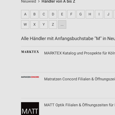
Neuwied
Händler von A bis Z
A
B
C
D
E
F
G
H
I
J
W
X
Y
Z
...
Alle Händler mit Anfangsbuchstabe "M" in 
MARKTEX Katalog und Prospekte für Köl
Matratzen Concord Filialen & Öffnungszei
MATT Optik Filialen & Öffnungszeiten für