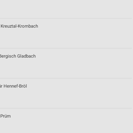
r Kreuztal-Krombach
ren
 Bergisch Gladbach
ür Hennef-Bröl
r Prüm