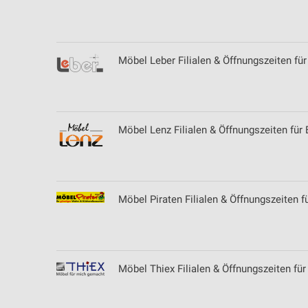
Entwicklung und Verbesserung der Angebote
Verwendung reduzierter Daten zur Auswahl von Inhalten
Möbel Leber Filialen & Öffnungszeiten fü
IAB-Besonderheiten:
Verwendung genauer Standortdaten
Geräte anhand von aktiv angeforderten Informationen identifizie
Möbel Lenz Filialen & Öffnungszeiten für
Nicht-IAB-Verarbeitungszwecke:
Notwendig
Performance
Möbel Piraten Filialen & Öffnungszeiten f
Funktional
Werbung
Möbel Thiex Filialen & Öffnungszeiten fü