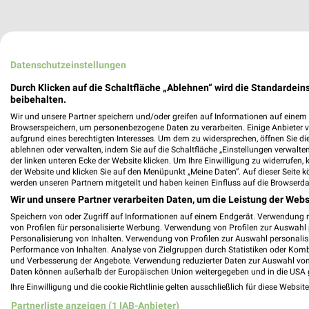
Mr. Wash Filialen & Öffnungszeiten für Kö
Datenschutzeinstellungen
Durch Klicken auf die Schaltfläche „Ablehnen“ wird die Standardeins
beibehalten.
Wir und unsere Partner speichern und/oder greifen auf Informationen auf einem G
Multipolster Katalog und Prospekte für S
Browserspeichern, um personenbezogene Daten zu verarbeiten. Einige Anbieter 
aufgrund eines berechtigten Interesses. Um dem zu widersprechen, öffnen Sie die 
ablehnen oder verwalten, indem Sie auf die Schaltfläche „Einstellungen verwalten“
der linken unteren Ecke der Website klicken. Um Ihre Einwilligung zu widerrufen, 
der Website und klicken Sie auf den Menüpunkt „Meine Daten“. Auf dieser Seite k
werden unseren Partnern mitgeteilt und haben keinen Einfluss auf die Browserda
Möbel Bald Filialen & Öffnungszeiten für 
Wir und unsere Partner verarbeiten Daten, um die Leistung der Webs
Speichern von oder Zugriff auf Informationen auf einem Endgerät. Verwendung 
von Profilen für personalisierte Werbung. Verwendung von Profilen zur Auswahl p
Personalisierung von Inhalten. Verwendung von Profilen zur Auswahl personalis
Performance von Inhalten. Analyse von Zielgruppen durch Statistiken oder Kom
Möbel Bernskötter Katalog und Prospekt
und Verbesserung der Angebote. Verwendung reduzierter Daten zur Auswahl von
Daten können außerhalb der Europäischen Union weitergegeben und in die USA 
Ihre Einwilligung und die cookie Richtlinie gelten ausschließlich für diese Websit
Partnerliste anzeigen (1 IAB-Anbieter)