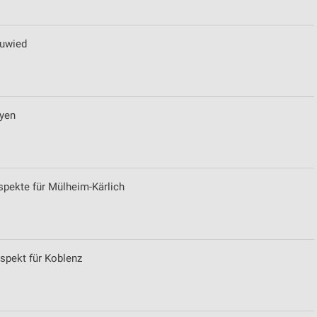
euwied
ayen
pekte für Mülheim-Kärlich
pekt für Koblenz