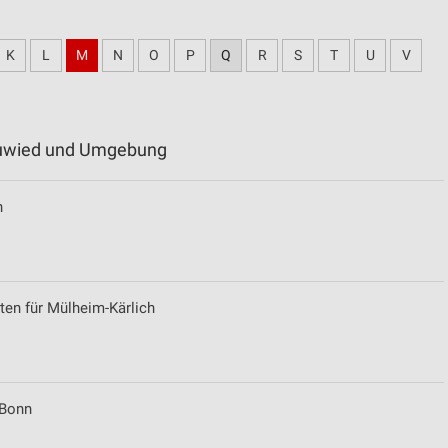
K
L
M
N
O
P
Q
R
S
T
U
V
Neuwied und Umgebung
n
ten für Mülheim-Kärlich
 Bonn