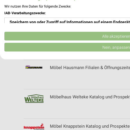
Wir nutzen Ihre Daten für folgende Zwecke:
Möbel Boss Katalog und Prospekte für M
IAB-Verarbeitungszwecke:
Speichern von oder Zugriff auf Informationen auf einem Endgerät
Verwendung reduzierter Daten zur Auswahl von Werbeanzeigen
Alle akzeptiere
Möbel Dahlmann Katalog und Prospekte
Erstellung von Profilen für personalisierte Werbung
Nein, anpassen
Verwendung von Profilen zur Auswahl personalisierter Werbung
Möbel Hausmann Filialen & Öffnungszeit
Erstellung von Profilen zur Personalisierung von Inhalten
Verwendung von Profilen zur Auswahl personalisierter Inhalte
Messung der Werbeleistung
Möbelhaus Welteke Katalog und Prospekt
Messung der Performance von Inhalten
Analyse von Zielgruppen durch Statistiken oder Kombinationen 
Quellen
Möbel Knappstein Katalog und Prospekte