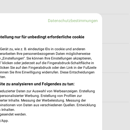
Datenschutzbestimmungen
ln
tellung nur für unbedingt erforderliche cookie
erät zu, wie z. B. eindeutige IDs in cookie und anderen
iegburg
verarbeiten Ihre personenbezogenen Daten möglicherweise
„Einstellungen“. Sie können Ihre Einstellungen akzeptieren,
 klicken oder jederzeit auf die Fingerabdruck-Schaltfläche in
klicken Sie auf den Fingerabdruck oder den Link in der Fußzeile
önnen Sie Ihre Einwilligung widerrufen. Diese Entscheidungen
ten.
Siegen
ite zu analysieren und Folgendes zu tun:
reduzierter Daten zur Auswahl von Werbeanzeigen. Erstellung
ersonalisierter Werbung. Erstellung von Profilen zur
ierter Inhalte. Messung der Werbeleistung. Messung der
binationen von Daten aus verschiedenen Quellen. Entwicklung
e für Dormagen
 Inhalten.
gesendet werden.
e/App.