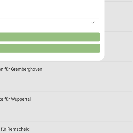
ülheim-Kärlich
n
en für Gremberghoven
e für Wuppertal
von Daten aus verschiedenen
 für Remscheid