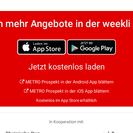
 mehr Angebote in der weekli
Jetzt kostenlos laden
METRO Prospekt in der Android App blättern
METRO Prospekt in der iOS App blättern
Kostenlos im App Store erhältlich
In Kooperation mit: