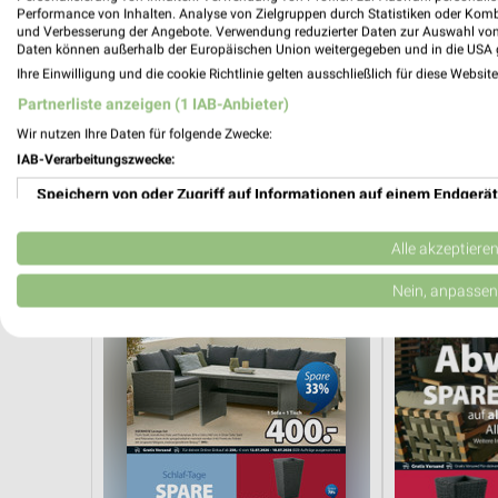
Performance von Inhalten. Analyse von Zielgruppen durch Statistiken oder Kom
und Verbesserung der Angebote. Verwendung reduzierter Daten zur Auswahl von
Daten können außerhalb der Europäischen Union weitergegeben und in die USA 
Ihre Einwilligung und die cookie Richtlinie gelten ausschließlich für diese Websit
Partnerliste anzeigen (1 IAB-Anbieter)
25,2 km
Wir nutzen Ihre Daten für folgende Zwecke:
Dieter Knoll
Schlafzimmer
IAB-Verarbeitungszwecke:
Gültig bis Fr. 14.08.
Noch heute gül
Speichern von oder Zugriff auf Informationen auf einem Endgerät
JYSK
JYSK
Verwendung reduzierter Daten zur Auswahl von Werbeanzeigen
Alle akzeptiere
Erstellung von Profilen für personalisierte Werbung
Nein, anpassen
Verwendung von Profilen zur Auswahl personalisierter Werbung
Erstellung von Profilen zur Personalisierung von Inhalten
Verwendung von Profilen zur Auswahl personalisierter Inhalte
Messung der Werbeleistung