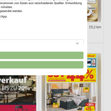
binationen von Daten aus verschiedenen Quellen. Entwicklung
 Inhalten.
gesendet werden.
e/App.
25,2 km
25,2 km
 Spezial
Junges Wohnen
tig
Gültig bis Fr. 14.08.
Sconto Möbel
n