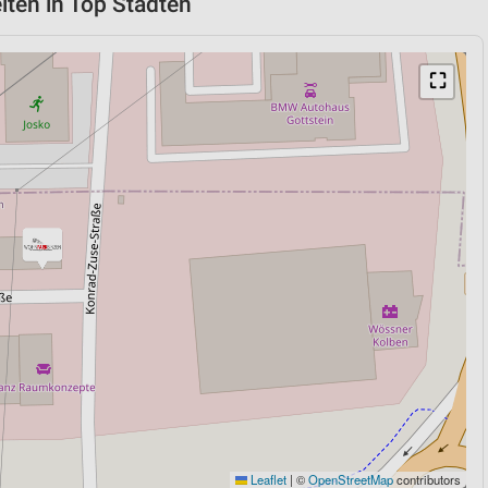
iten in Top Städten
⛶
Leaflet
|
©
OpenStreetMap
contributors