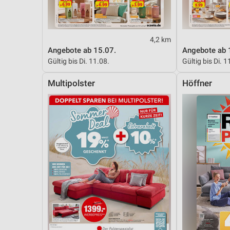
4,2 km
Angebote ab 15.07.
Angebote ab 
Gültig bis Di. 11.08.
Gültig bis Di. 1
Multipolster
Höffner