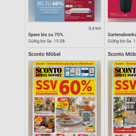
Messung der Performance von Inhalten
Analyse von Zielgruppen durch Statistiken oder Kombinationen 
Quellen
0,4 km
Entwicklung und Verbesserung der Angebote
Spare bis zu 70%
Gartenabverk
Gültig bis Sa. 15.08.
Gültig bis Sa. 
Verwendung reduzierter Daten zur Auswahl von Inhalten
Sconto Möbel
Sconto Möb
IAB-Besonderheiten:
Verwendung genauer Standortdaten
Geräte anhand von aktiv angeforderten Informationen identifizie
Nicht-IAB-Verarbeitungszwecke:
Notwendig
Performance
Funktional
Werbung