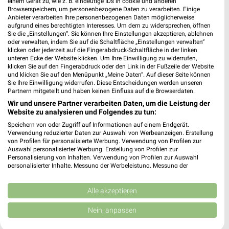
einem Gerät zu, wie z. B. eindeutige IDs in cookie und anderen
Browserspeichern, um personenbezogene Daten zu verarbeiten. Einige
Anbieter verarbeiten Ihre personenbezogenen Daten möglicherweise
aufgrund eines berechtigten Interesses. Um dem zu widersprechen, öffnen
14,7 km
14,7 km
Sie die „Einstellungen“. Sie können Ihre Einstellungen akzeptieren, ablehnen
Super Sale
Gartenmöbel 2026
oder verwalten, indem Sie auf die Schaltfläche „Einstellungen verwalten“
Gültig bis Sa. 22.08.
Gültig 2026
klicken oder jederzeit auf die Fingerabdruck-Schaltfläche in der linken
unteren Ecke der Website klicken. Um Ihre Einwilligung zu widerrufen,
klicken Sie auf den Fingerabdruck oder den Link in der Fußzeile der Website
porta
XXXLutz
und klicken Sie auf den Menüpunkt „Meine Daten“. Auf dieser Seite können
Sie Ihre Einwilligung widerrufen. Diese Entscheidungen werden unseren
Partnern mitgeteilt und haben keinen Einfluss auf die Browserdaten.
Wir und unsere Partner verarbeiten Daten, um die Leistung der
Website zu analysieren und Folgendes zu tun:
Speichern von oder Zugriff auf Informationen auf einem Endgerät.
Verwendung reduzierter Daten zur Auswahl von Werbeanzeigen. Erstellung
von Profilen für personalisierte Werbung. Verwendung von Profilen zur
Auswahl personalisierter Werbung. Erstellung von Profilen zur
Personalisierung von Inhalten. Verwendung von Profilen zur Auswahl
personalisierter Inhalte. Messung der Werbeleistung. Messung der
Performance von Inhalten. Analyse von Zielgruppen durch Statistiken oder
Kombinationen von Daten aus verschiedenen Quellen. Entwicklung und
Verbesserung der Angebote. Verwendung reduzierter Daten zur Auswahl
Alle akzeptieren
von Inhalten.
Daten können außerhalb der Europäischen Union weitergegeben und in die
Nein, anpassen
USA gesendet werden.
14,7 km
25,2 km
Ihre Einwilligung und die cookie Richtlinie gelten ausschließlich für diese