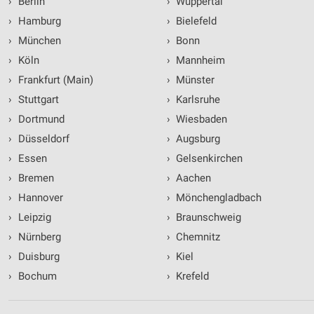
›
Berlin
›
Wuppertal
›
Hamburg
›
Bielefeld
›
München
›
Bonn
›
Köln
›
Mannheim
›
Frankfurt (Main)
›
Münster
›
Stuttgart
›
Karlsruhe
›
Dortmund
›
Wiesbaden
›
Düsseldorf
›
Augsburg
›
Essen
›
Gelsenkirchen
›
Bremen
›
Aachen
›
Hannover
›
Mönchengladbach
›
Leipzig
›
Braunschweig
›
Nürnberg
›
Chemnitz
›
Duisburg
›
Kiel
›
Bochum
›
Krefeld