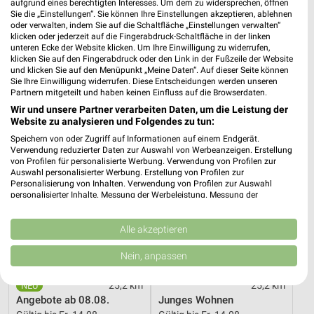
aufgrund eines berechtigten Interesses. Um dem zu widersprechen, öffnen
Sie die „Einstellungen“. Sie können Ihre Einstellungen akzeptieren, ablehnen
14,7 km
14,7 km
oder verwalten, indem Sie auf die Schaltfläche „Einstellungen verwalten“
Gartenmöbel 2026
Super Sale
klicken oder jederzeit auf die Fingerabdruck-Schaltfläche in der linken
Gültig 2026
Gültig bis Sa. 22.08.
unteren Ecke der Website klicken. Um Ihre Einwilligung zu widerrufen,
klicken Sie auf den Fingerabdruck oder den Link in der Fußzeile der Website
und klicken Sie auf den Menüpunkt „Meine Daten“. Auf dieser Seite können
XXXLutz
XXXLutz
Sie Ihre Einwilligung widerrufen. Diese Entscheidungen werden unseren
Partnern mitgeteilt und haben keinen Einfluss auf die Browserdaten.
Wir und unsere Partner verarbeiten Daten, um die Leistung der
Website zu analysieren und Folgendes zu tun:
Speichern von oder Zugriff auf Informationen auf einem Endgerät.
Verwendung reduzierter Daten zur Auswahl von Werbeanzeigen. Erstellung
von Profilen für personalisierte Werbung. Verwendung von Profilen zur
Auswahl personalisierter Werbung. Erstellung von Profilen zur
Personalisierung von Inhalten. Verwendung von Profilen zur Auswahl
personalisierter Inhalte. Messung der Werbeleistung. Messung der
Performance von Inhalten. Analyse von Zielgruppen durch Statistiken oder
Kombinationen von Daten aus verschiedenen Quellen. Entwicklung und
Verbesserung der Angebote. Verwendung reduzierter Daten zur Auswahl
Alle akzeptieren
von Inhalten.
Daten können außerhalb der Europäischen Union weitergegeben und in die
Nein, anpassen
USA gesendet werden.
Ihre Einwilligung und die cookie Richtlinie gelten ausschließlich für diese
25,2 km
25,2 km
Website/App.
Angebote ab 08.08.
Junges Wohnen
Partnerliste anzeigen (1 IAB-Anbieter)