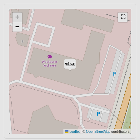
+
⛶
−
Leaflet
|
©
OpenStreetMap
contributors