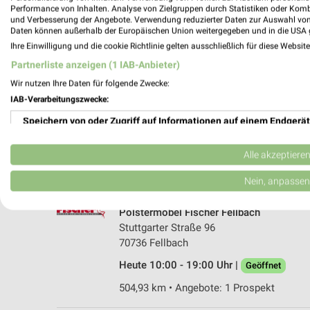
Performance von Inhalten. Analyse von Zielgruppen durch Statistiken oder Kom
und Verbesserung der Angebote. Verwendung reduzierter Daten zur Auswahl von
Daten können außerhalb der Europäischen Union weitergegeben und in die USA 
Ihre Einwilligung und die cookie Richtlinie gelten ausschließlich für diese Websit
Partnerliste anzeigen (1 IAB-Anbieter)
Wir nutzen Ihre Daten für folgende Zwecke:
IAB-Verarbeitungszwecke:
Speichern von oder Zugriff auf Informationen auf einem Endgerät
Verwendung reduzierter Daten zur Auswahl von Werbeanzeigen
Alle akzeptiere
Erstellung von Profilen für personalisierte Werbung
Nein, anpassen
Verwendung von Profilen zur Auswahl personalisierter Werbung
Polstermöbel Fischer Fellbach
Stuttgarter Straße 96
Erstellung von Profilen zur Personalisierung von Inhalten
70736 Fellbach
Verwendung von Profilen zur Auswahl personalisierter Inhalte
Heute 10:00 - 19:00 Uhr |
Geöffnet
504,93 km • Angebote: 1 Prospekt
Messung der Werbeleistung