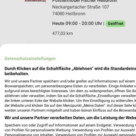
Polstermöbel Fischer Heilbronn
Neckargartacher Straße 107
74080 Heilbronn
Heute 09:00 - 20:00 Uhr |
Geöffnet
477,03 km
Datenschutzeinstellungen
weekli - Pros
Durch Klicken auf die Schaltfläche „Ablehnen“ wird die Standardeins
beibehalten.
Finden Sie noch mehr Polstermöbel F
Wir und unsere Partner speichern und/oder greifen auf Informationen auf einem G
Browserspeichern, um personenbezogene Daten zu verarbeiten. Einige Anbieter 
aufgrund eines berechtigten Interesses. Um dem zu widersprechen, öffnen Sie die 
✔
Standortgenau
ablehnen oder verwalten, indem Sie auf die Schaltfläche „Einstellungen verwalten“
✔
Folge deinem L
der linken unteren Ecke der Website klicken. Um Ihre Einwilligung zu widerrufen, 
✔
Push-Benachric
der Website und klicken Sie auf den Menüpunkt „Meine Daten“. Auf dieser Seite k
werden unseren Partnern mitgeteilt und haben keinen Einfluss auf die Browserda
✔
Einkaufsliste -
Wir und unsere Partner verarbeiten Daten, um die Leistung der Webs
Nutze weekli auch mobil –
Speichern von oder Zugriff auf Informationen auf einem Endgerät. Verwendung 
von Profilen für personalisierte Werbung. Verwendung von Profilen zur Auswahl p
Personalisierung von Inhalten. Verwendung von Profilen zur Auswahl personalis