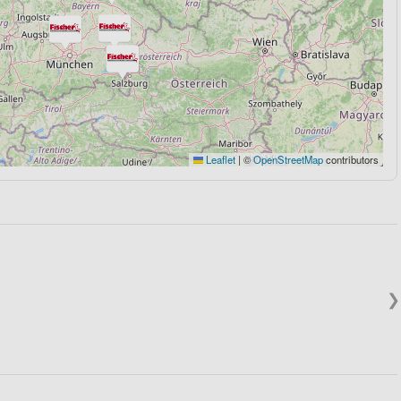
Leaflet
|
©
OpenStreetMap
contributors
❯