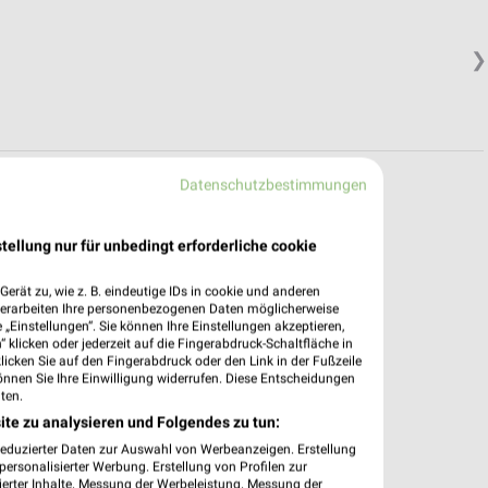
❯
Datenschutzbestimmungen
pekte & Angebote App
tellung nur für unbedingt erforderliche cookie
ischer Filialen & Öffnungszeiten in unserer App.
erät zu, wie z. B. eindeutige IDs in cookie und anderen
verarbeiten Ihre personenbezogenen Daten möglicherweise
„Einstellungen“. Sie können Ihre Einstellungen akzeptieren,
e Angebote
 klicken oder jederzeit auf die Fingerabdruck-Schaltfläche in
ieblingshändler
klicken Sie auf den Fingerabdruck oder den Link in der Fußzeile
htigungen bei neuen Prospekten
önnen Sie Ihre Einwilligung widerrufen. Diese Entscheidungen
ten.
 Einkauf stressfrei planen
ite zu analysieren und Folgendes zu tun:
 App jetzt laden oder QR-Code scannen.
reduzierter Daten zur Auswahl von Werbeanzeigen. Erstellung
ersonalisierter Werbung. Erstellung von Profilen zur
ierter Inhalte. Messung der Werbeleistung. Messung der