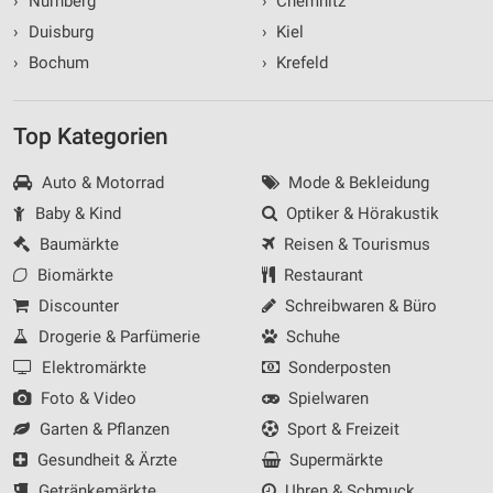
›
Nürnberg
›
Chemnitz
›
Duisburg
›
Kiel
›
Bochum
›
Krefeld
Top Kategorien
Auto & Motorrad
Mode & Bekleidung
Baby & Kind
Optiker & Hörakustik
Baumärkte
Reisen & Tourismus
Biomärkte
Restaurant
Discounter
Schreibwaren & Büro
Drogerie & Parfümerie
Schuhe
Elektromärkte
Sonderposten
Foto & Video
Spielwaren
Garten & Pflanzen
Sport & Freizeit
Gesundheit & Ärzte
Supermärkte
Getränkemärkte
Uhren & Schmuck