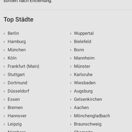
sortiert nach Entfernung.
Top Städte
›
Berlin
›
Wuppertal
›
Hamburg
›
Bielefeld
›
München
›
Bonn
›
Köln
›
Mannheim
›
Frankfurt (Main)
›
Münster
›
Stuttgart
›
Karlsruhe
›
Dortmund
›
Wiesbaden
›
Düsseldorf
›
Augsburg
›
Essen
›
Gelsenkirchen
›
Bremen
›
Aachen
›
Hannover
›
Mönchengladbach
›
Leipzig
›
Braunschweig