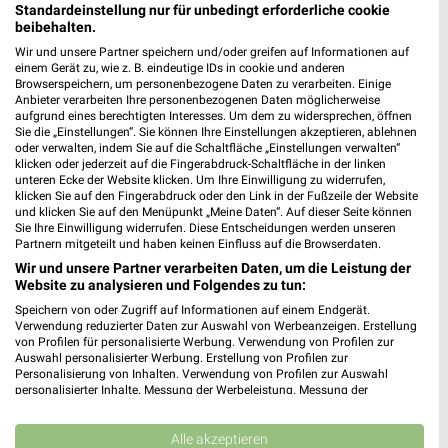
Standardeinstellung nur für unbedingt erforderliche cookie
beibehalten.
Wir und unsere Partner speichern und/oder greifen auf Informationen auf
einem Gerät zu, wie z. B. eindeutige IDs in cookie und anderen
Browserspeichern, um personenbezogene Daten zu verarbeiten. Einige
Anbieter verarbeiten Ihre personenbezogenen Daten möglicherweise
aufgrund eines berechtigten Interesses. Um dem zu widersprechen, öffnen
14 km
14,7 km
Sie die „Einstellungen“. Sie können Ihre Einstellungen akzeptieren, ablehnen
Gartenliebe
Super Sale
oder verwalten, indem Sie auf die Schaltfläche „Einstellungen verwalten“
Gültig bis Sa. 26.09.
Gültig bis Sa. 22.08.
klicken oder jederzeit auf die Fingerabdruck-Schaltfläche in der linken
unteren Ecke der Website klicken. Um Ihre Einwilligung zu widerrufen,
klicken Sie auf den Fingerabdruck oder den Link in der Fußzeile der Website
porta
XXXLutz
und klicken Sie auf den Menüpunkt „Meine Daten“. Auf dieser Seite können
Sie Ihre Einwilligung widerrufen. Diese Entscheidungen werden unseren
Partnern mitgeteilt und haben keinen Einfluss auf die Browserdaten.
Wir und unsere Partner verarbeiten Daten, um die Leistung der
Website zu analysieren und Folgendes zu tun:
Speichern von oder Zugriff auf Informationen auf einem Endgerät.
Verwendung reduzierter Daten zur Auswahl von Werbeanzeigen. Erstellung
von Profilen für personalisierte Werbung. Verwendung von Profilen zur
Auswahl personalisierter Werbung. Erstellung von Profilen zur
Personalisierung von Inhalten. Verwendung von Profilen zur Auswahl
personalisierter Inhalte. Messung der Werbeleistung. Messung der
Performance von Inhalten. Analyse von Zielgruppen durch Statistiken oder
Kombinationen von Daten aus verschiedenen Quellen. Entwicklung und
Verbesserung der Angebote. Verwendung reduzierter Daten zur Auswahl
Alle akzeptieren