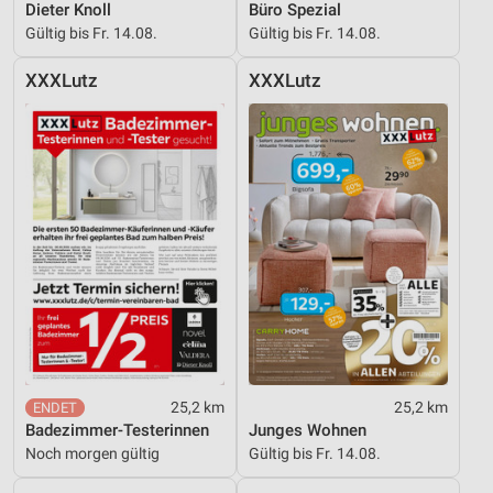
Dieter Knoll
Büro Spezial
Verwendung von Profilen zur Auswahl
Gültig bis Fr. 14.08.
Gültig bis Fr. 14.08.
personalisierter Inhalte
XXXLutz
XXXLutz
Messung der Werbeleistung
Messung der Performance von Inhalten
Analyse von Zielgruppen durch Statistiken oder
Kombinationen von Daten aus verschiedenen
Quellen
Entwicklung und Verbesserung der Angebote
Verwendung reduzierter Daten zur Auswahl von
Inhalten
IAB-Besonderheiten:
Verwendung genauer Standortdaten
25,2 km
25,2 km
Badezimmer-Testerinnen
Junges Wohnen
Geräte anhand von aktiv angeforderten
Noch morgen gültig
Gültig bis Fr. 14.08.
Informationen identifizieren