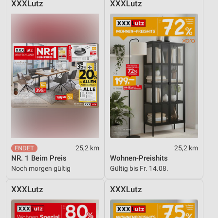
XXXLutz
XXXLutz
Nicht-IAB-Verarbeitungszwecke:
Notwendig
Performance
Funktional
Werbung
25,2 km
25,2 km
NR. 1 Beim Preis
Wohnen-Preishits
Noch morgen gültig
Gültig bis Fr. 14.08.
XXXLutz
XXXLutz