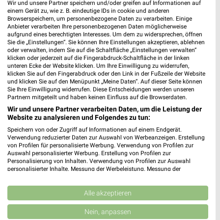
Wir und unsere Partner speichern und/oder greifen auf Informationen auf
einem Gerät zu, wie z. B. eindeutige IDs in cookie und anderen
Browserspeichern, um personenbezogene Daten zu verarbeiten. Einige
Anbieter verarbeiten Ihre personenbezogenen Daten möglicherweise
aufgrund eines berechtigten Interesses. Um dem zu widersprechen, öffnen
Sie die „Einstellungen“. Sie können Ihre Einstellungen akzeptieren, ablehnen
14,7 km
14,7 km
oder verwalten, indem Sie auf die Schaltfläche „Einstellungen verwalten“
Super Sale
Gartenmöbel 2026
klicken oder jederzeit auf die Fingerabdruck-Schaltfläche in der linken
unteren Ecke der Website klicken. Um Ihre Einwilligung zu widerrufen,
Gültig bis Sa. 22.08.
Gültig 2026
klicken Sie auf den Fingerabdruck oder den Link in der Fußzeile der Website
und klicken Sie auf den Menüpunkt „Meine Daten“. Auf dieser Seite können
porta
XXXLutz
Sie Ihre Einwilligung widerrufen. Diese Entscheidungen werden unseren
Partnern mitgeteilt und haben keinen Einfluss auf die Browserdaten.
Wir und unsere Partner verarbeiten Daten, um die Leistung der
Website zu analysieren und Folgendes zu tun:
Speichern von oder Zugriff auf Informationen auf einem Endgerät.
Verwendung reduzierter Daten zur Auswahl von Werbeanzeigen. Erstellung
von Profilen für personalisierte Werbung. Verwendung von Profilen zur
Auswahl personalisierter Werbung. Erstellung von Profilen zur
Personalisierung von Inhalten. Verwendung von Profilen zur Auswahl
personalisierter Inhalte. Messung der Werbeleistung. Messung der
Performance von Inhalten. Analyse von Zielgruppen durch Statistiken oder
Kombinationen von Daten aus verschiedenen Quellen. Entwicklung und
Verbesserung der Angebote. Verwendung reduzierter Daten zur Auswahl
Alle akzeptieren
von Inhalten.
Daten können außerhalb der Europäischen Union weitergegeben und in die
Nein, anpassen
USA gesendet werden.