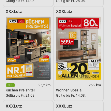
Gültig bis Fr. 14.08.
Gültig bis Fr. 28.08.
Messung der Werbeleistung
XXXLutz
XXXLutz
Messung der Performance von Inhalten
Analyse von Zielgruppen durch Statistiken oder
Kombinationen von Daten aus verschiedenen
Quellen
Entwicklung und Verbesserung der Angebote
Verwendung reduzierter Daten zur Auswahl von
Inhalten
IAB-Besonderheiten:
Verwendung genauer Standortdaten
25,2 km
25,2 km
Geräte anhand von aktiv angeforderten
Küchen Preishits!
Wohnen Spezial
Informationen identifizieren
Gültig bis Fr. 21.08.
Gültig bis Fr. 14.08.
Nicht-IAB-Verarbeitungszwecke:
XXXLutz
XXXLutz
Notwendig