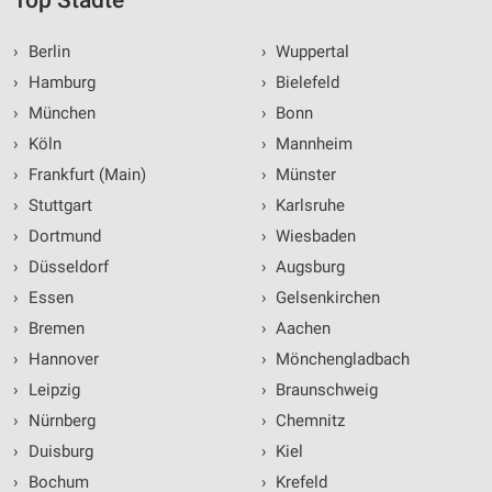
Top Städte
›
Berlin
›
Wuppertal
›
Hamburg
›
Bielefeld
›
München
›
Bonn
›
Köln
›
Mannheim
›
Frankfurt (Main)
›
Münster
›
Stuttgart
›
Karlsruhe
›
Dortmund
›
Wiesbaden
›
Düsseldorf
›
Augsburg
›
Essen
›
Gelsenkirchen
›
Bremen
›
Aachen
›
Hannover
›
Mönchengladbach
›
Leipzig
›
Braunschweig
›
Nürnberg
›
Chemnitz
›
Duisburg
›
Kiel
›
Bochum
›
Krefeld