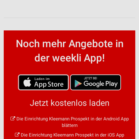
Noch mehr Angebote in
der weekli App!
Jetzt kostenlos laden
Die Einrichtung Kleemann Prospekt in der Android App
blättern
Die Einrichtung Kleemann Prospekt in der iOS App