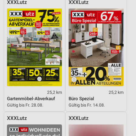
XXXLutz
XXXLutz
Verwendung reduzierter Daten zur Auswahl von
Inhalten
IAB-Besonderheiten:
Verwendung genauer Standortdaten
Geräte anhand von aktiv angeforderten
Informationen identifizieren
Nicht-IAB-Verarbeitungszwecke:
Notwendig
Performance
25,2 km
25,2 km
Funktional
Gartenmöbel-Abverkauf
Büro Spezial
Gültig bis Fr. 28.08.
Gültig bis Fr. 14.08.
Werbung
XXXLutz
XXXLutz