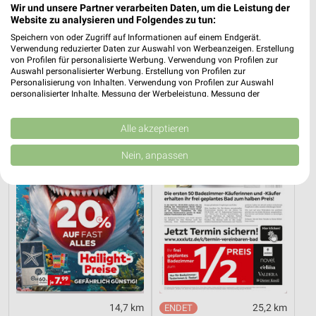
Wir und unsere Partner verarbeiten Daten, um die Leistung der
Website zu analysieren und Folgendes zu tun:
14,7 km
14,7 km
Speichern von oder Zugriff auf Informationen auf einem Endgerät.
Verwendung reduzierter Daten zur Auswahl von Werbeanzeigen. Erstellung
Super Sale
Gartenmöbel 2026
von Profilen für personalisierte Werbung. Verwendung von Profilen zur
Gültig bis Sa. 22.08.
Gültig 2026
Auswahl personalisierter Werbung. Erstellung von Profilen zur
Personalisierung von Inhalten. Verwendung von Profilen zur Auswahl
personalisierter Inhalte. Messung der Werbeleistung. Messung der
porta
XXXLutz
Performance von Inhalten. Analyse von Zielgruppen durch Statistiken oder
Kombinationen von Daten aus verschiedenen Quellen. Entwicklung und
Verbesserung der Angebote. Verwendung reduzierter Daten zur Auswahl
Alle akzeptieren
von Inhalten.
Daten können außerhalb der Europäischen Union weitergegeben und in die
Nein, anpassen
USA gesendet werden.
Ihre Einwilligung und die cookie Richtlinie gelten ausschließlich für diese
Website/App.
Partnerliste anzeigen (1 IAB-Anbieter)
Wir nutzen Ihre Daten für folgende Zwecke:
IAB-Verarbeitungszwecke:
Speichern von oder Zugriff auf Informationen
auf einem Endgerät
Verwendung reduzierter Daten zur Auswahl von
14,7 km
25,2 km