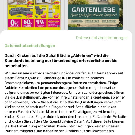
10,6 km
14 km
Datenschutzbestimmungen
Angebote ab 03.08.
Gartenliebe
Datenschutzeinstellungen
Noch morgen gültig
Gültig bis Sa. 26.09.
Durch Klicken auf die Schaltfläche „Ablehnen“ wird die
Standardeinstellung nur für unbedingt erforderliche cookie
porta
porta
beibehalten.
Wir und unsere Partner speichern und/oder greifen auf Informationen auf
einem Gerät zu, wie z. B. eindeutige IDs in cookie und anderen
Browserspeichern, um personenbezogene Daten zu verarbeiten. Einige
Anbieter verarbeiten Ihre personenbezogenen Daten möglicherweise
aufgrund eines berechtigten Interesses. Um dem zu widersprechen, öffnen
Sie die „Einstellungen“. Sie können Ihre Einstellungen akzeptieren, ablehnen
oder verwalten, indem Sie auf die Schaltfläche „Einstellungen verwalten“
klicken oder jederzeit auf die Fingerabdruck-Schaltfläche in der linken
unteren Ecke der Website klicken. Um Ihre Einwilligung zu widerrufen,
klicken Sie auf den Fingerabdruck oder den Link in der Fußzeile der Website
und klicken Sie auf den Menüpunkt „Meine Daten“. Auf dieser Seite können
Sie Ihre Einwilligung widerrufen. Diese Entscheidungen werden unseren
Partnern mitgeteilt und haben keinen Einfluss auf die Browserdaten.