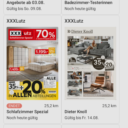
Werbeanzeigen
Angebote ab 03.08.
Badezimmer-Testerinnen
Gültig bis So. 09.08.
Noch heute gültig
Erstellung von Profilen für personalisierte
Werbung
XXXLutz
XXXLutz
Verwendung von Profilen zur Auswahl
personalisierter Werbung
Erstellung von Profilen zur Personalisierung
von Inhalten
Verwendung von Profilen zur Auswahl
personalisierter Inhalte
Messung der Werbeleistung
Messung der Performance von Inhalten
Analyse von Zielgruppen durch Statistiken oder
25,2 km
25,2 km
Kombinationen von Daten aus verschiedenen
Schlafzimmer Spezial
Dieter Knoll
Quellen
Noch heute gültig
Gültig bis Fr. 14.08.
Entwicklung und Verbesserung der Angebote