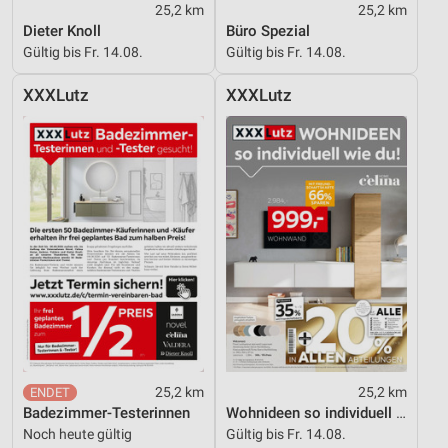
25,2 km
25,2 km
Verwendung von Profilen zur Auswahl
Dieter Knoll
Büro Spezial
personalisierter Inhalte
Gültig bis Fr. 14.08.
Gültig bis Fr. 14.08.
Messung der Werbeleistung
XXXLutz
XXXLutz
Messung der Performance von Inhalten
Analyse von Zielgruppen durch Statistiken oder
Kombinationen von Daten aus verschiedenen
Quellen
Entwicklung und Verbesserung der Angebote
Verwendung reduzierter Daten zur Auswahl von
Inhalten
IAB-Besonderheiten:
Verwendung genauer Standortdaten
25,2 km
25,2 km
Geräte anhand von aktiv angeforderten
Informationen identifizieren
Badezimmer-Testerinnen
Wohnideen so individuell wie du!
Noch heute gültig
Gültig bis Fr. 14.08.
Nicht-IAB-Verarbeitungszwecke: