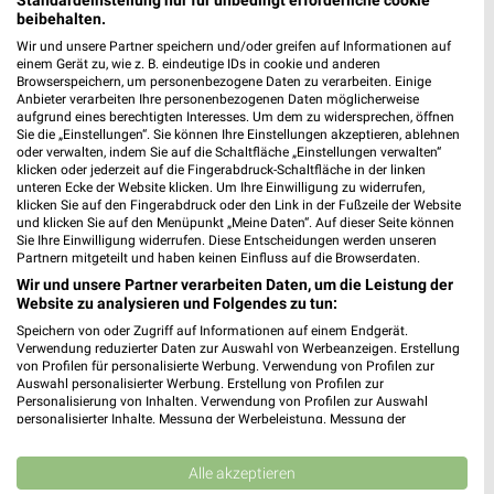
Standardeinstellung nur für unbedingt erforderliche cookie
beibehalten.
Wir und unsere Partner speichern und/oder greifen auf Informationen auf
einem Gerät zu, wie z. B. eindeutige IDs in cookie und anderen
Browserspeichern, um personenbezogene Daten zu verarbeiten. Einige
Anbieter verarbeiten Ihre personenbezogenen Daten möglicherweise
aufgrund eines berechtigten Interesses. Um dem zu widersprechen, öffnen
Sie die „Einstellungen“. Sie können Ihre Einstellungen akzeptieren, ablehnen
oder verwalten, indem Sie auf die Schaltfläche „Einstellungen verwalten“
14 km
14,7 km
klicken oder jederzeit auf die Fingerabdruck-Schaltfläche in der linken
Gartenliebe
Super Sale
unteren Ecke der Website klicken. Um Ihre Einwilligung zu widerrufen,
Gültig bis Sa. 26.09.
Gültig bis Sa. 22.08.
klicken Sie auf den Fingerabdruck oder den Link in der Fußzeile der Website
und klicken Sie auf den Menüpunkt „Meine Daten“. Auf dieser Seite können
Sie Ihre Einwilligung widerrufen. Diese Entscheidungen werden unseren
porta
porta
Partnern mitgeteilt und haben keinen Einfluss auf die Browserdaten.
Wir und unsere Partner verarbeiten Daten, um die Leistung der
Website zu analysieren und Folgendes zu tun:
Speichern von oder Zugriff auf Informationen auf einem Endgerät.
Verwendung reduzierter Daten zur Auswahl von Werbeanzeigen. Erstellung
von Profilen für personalisierte Werbung. Verwendung von Profilen zur
Auswahl personalisierter Werbung. Erstellung von Profilen zur
Personalisierung von Inhalten. Verwendung von Profilen zur Auswahl
personalisierter Inhalte. Messung der Werbeleistung. Messung der
Performance von Inhalten. Analyse von Zielgruppen durch Statistiken oder
Kombinationen von Daten aus verschiedenen Quellen. Entwicklung und
Verbesserung der Angebote. Verwendung reduzierter Daten zur Auswahl
Alle akzeptieren
von Inhalten.