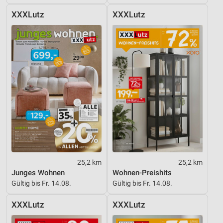
Notwendig
XXXLutz
XXXLutz
Performance
Funktional
Werbung
25,2 km
25,2 km
Junges Wohnen
Wohnen-Preishits
Gültig bis Fr. 14.08.
Gültig bis Fr. 14.08.
XXXLutz
XXXLutz