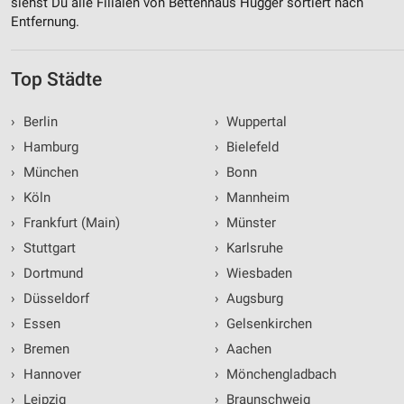
siehst Du alle Filialen von Bettenhaus Hugger sortiert nach
Entfernung.
Top Städte
›
Berlin
›
Wuppertal
›
Hamburg
›
Bielefeld
›
München
›
Bonn
›
Köln
›
Mannheim
›
Frankfurt (Main)
›
Münster
›
Stuttgart
›
Karlsruhe
›
Dortmund
›
Wiesbaden
›
Düsseldorf
›
Augsburg
›
Essen
›
Gelsenkirchen
›
Bremen
›
Aachen
›
Hannover
›
Mönchengladbach
›
Leipzig
›
Braunschweig