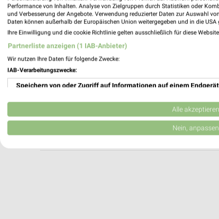
McDonald's Lüneburg
Performance von Inhalten. Analyse von Zielgruppen durch Statistiken oder Kom
und Verbesserung der Angebote. Verwendung reduzierter Daten zur Auswahl von
Bei der Pferdehütte 1-3
Daten können außerhalb der Europäischen Union weitergegeben und in die USA 
21339 Lüneburg
Ihre Einwilligung und die cookie Richtlinie gelten ausschließlich für diese Websit
Heute 00:00 - 24:00 Uhr |
Geöffnet
Partnerliste anzeigen (1 IAB-Anbieter)
218,14 km
Wir nutzen Ihre Daten für folgende Zwecke:
IAB-Verarbeitungszwecke:
Speichern von oder Zugriff auf Informationen auf einem Endgerät
Burger King Lüneburg
Auf den Blöcken 4, Gewerbegebiet
Verwendung reduzierter Daten zur Auswahl von Werbeanzeigen
21337 Lüneburg
Alle akzeptiere
Heute 09:00 - 00:00 Uhr |
Geöffnet
Erstellung von Profilen für personalisierte Werbung
Nein, anpassen
213,07 km
Verwendung von Profilen zur Auswahl personalisierter Werbung
Erstellung von Profilen zur Personalisierung von Inhalten
Verwendung von Profilen zur Auswahl personalisierter Inhalte
Messung der Werbeleistung