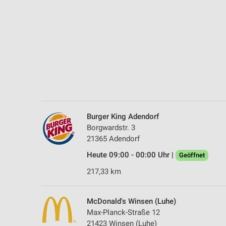
Messung der Performance von Inhalten
Analyse von Zielgruppen durch Statistiken oder Kombinationen 
Quellen
Entwicklung und Verbesserung der Angebote
Verwendung reduzierter Daten zur Auswahl von Inhalten
IAB-Besonderheiten:
Verwendung genauer Standortdaten
Burger King Adendorf
Borgwardstr. 3
Geräte anhand von aktiv angeforderten Informationen identifizie
21365 Adendorf
Nicht-IAB-Verarbeitungszwecke:
Heute 09:00 - 00:00 Uhr |
Geöffnet
Notwendig
217,33 km
Performance
McDonald's Winsen (Luhe)
Funktional
Max-Planck-Straße 12
21423 Winsen (Luhe)
Werbung