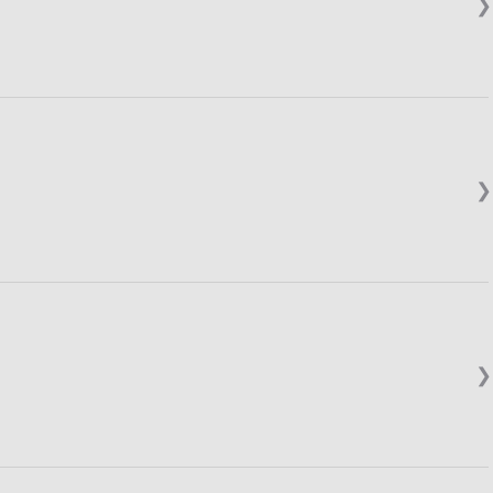
❯
❯
❯