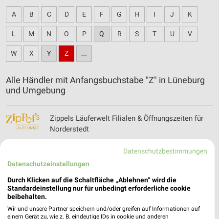
A
B
C
D
E
F
G
H
I
J
K
L
M
N
O
P
Q
R
S
T
U
V
W
X
Y
Z
...
Alle Händler mit Anfangsbuchstabe "Z" in Lüneburg
und Umgebung
Zippels Läuferwelt Filialen & Öffnungszeiten für
Norderstedt
Datenschutzbestimmungen
Datenschutzeinstellungen
ZOO & Co. - aktueller Prospekt mit Angeboten
für Lüneburg
Durch Klicken auf die Schaltfläche „Ablehnen“ wird die
Standardeinstellung nur für unbedingt erforderliche cookie
beibehalten.
Wir und unsere Partner speichern und/oder greifen auf Informationen auf
einem Gerät zu, wie z. B. eindeutige IDs in cookie und anderen