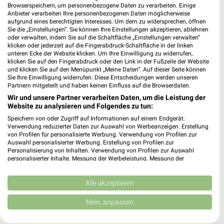
Browserspeichern, um personenbezogene Daten zu verarbeiten. Einige
Anbieter verarbeiten Ihre personenbezogenen Daten möglicherweise
aufgrund eines berechtigten Interesses. Um dem zu widersprechen, öffnen
Sie die „Einstellungen“. Sie können Ihre Einstellungen akzeptieren, ablehnen
oder verwalten, indem Sie auf die Schaltfläche „Einstellungen verwalten“
Noch mehr Angebote in
klicken oder jederzeit auf die Fingerabdruck-Schaltfläche in der linken
unteren Ecke der Website klicken. Um Ihre Einwilligung zu widerrufen,
klicken Sie auf den Fingerabdruck oder den Link in der Fußzeile der Website
der weekli App!
und klicken Sie auf den Menüpunkt „Meine Daten“. Auf dieser Seite können
Sie Ihre Einwilligung widerrufen. Diese Entscheidungen werden unseren
Partnern mitgeteilt und haben keinen Einfluss auf die Browserdaten.
Wir und unsere Partner verarbeiten Daten, um die Leistung der
Website zu analysieren und Folgendes zu tun:
Speichern von oder Zugriff auf Informationen auf einem Endgerät.
Verwendung reduzierter Daten zur Auswahl von Werbeanzeigen. Erstellung
von Profilen für personalisierte Werbung. Verwendung von Profilen zur
Auswahl personalisierter Werbung. Erstellung von Profilen zur
Jetzt kostenlos laden
Personalisierung von Inhalten. Verwendung von Profilen zur Auswahl
personalisierter Inhalte. Messung der Werbeleistung. Messung der
Performance von Inhalten. Analyse von Zielgruppen durch Statistiken oder
Prospekte App für Android
Kombinationen von Daten aus verschiedenen Quellen. Entwicklung und
Verbesserung der Angebote. Verwendung reduzierter Daten zur Auswahl
Alle akzeptieren
Prospekte App für iOS
von Inhalten.
Daten können außerhalb der Europäischen Union weitergegeben und in die
Nein, anpassen
Kostenlos im App Store erhältlich
USA gesendet werden.
Ihre Einwilligung und die cookie Richtlinie gelten ausschließlich für diese