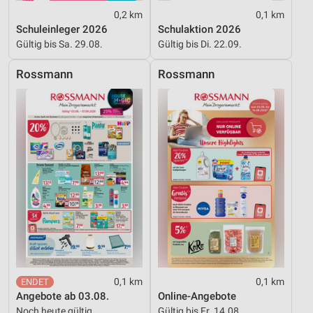
0,2 km
0,1 km
Nicht-IAB-Verarbeitungszwecke:
Schuleinleger 2026
Schulaktion 2026
Notwendig
Gültig bis Sa. 29.08.
Gültig bis Di. 22.09.
Performance
Rossmann
Rossmann
Funktional
Werbung
0,1 km
0,1 km
Angebote ab 03.08.
Online-Angebote
Noch heute gültig
Gültig bis Fr. 14.08.