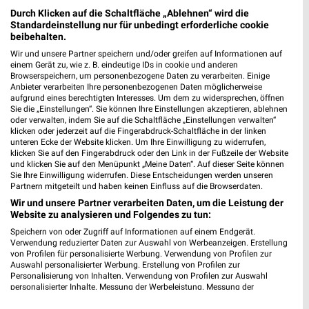
Durch Klicken auf die Schaltfläche „Ablehnen“ wird die
Standardeinstellung nur für unbedingt erforderliche cookie
beibehalten.
Wir und unsere Partner speichern und/oder greifen auf Informationen auf
einem Gerät zu, wie z. B. eindeutige IDs in cookie und anderen
Browserspeichern, um personenbezogene Daten zu verarbeiten. Einige
Anbieter verarbeiten Ihre personenbezogenen Daten möglicherweise
aufgrund eines berechtigten Interesses. Um dem zu widersprechen, öffnen
Sie die „Einstellungen“. Sie können Ihre Einstellungen akzeptieren, ablehnen
oder verwalten, indem Sie auf die Schaltfläche „Einstellungen verwalten“
klicken oder jederzeit auf die Fingerabdruck-Schaltfläche in der linken
unteren Ecke der Website klicken. Um Ihre Einwilligung zu widerrufen,
klicken Sie auf den Fingerabdruck oder den Link in der Fußzeile der Website
und klicken Sie auf den Menüpunkt „Meine Daten“. Auf dieser Seite können
Sie Ihre Einwilligung widerrufen. Diese Entscheidungen werden unseren
Partnern mitgeteilt und haben keinen Einfluss auf die Browserdaten.
Wir und unsere Partner verarbeiten Daten, um die Leistung der
Website zu analysieren und Folgendes zu tun:
Speichern von oder Zugriff auf Informationen auf einem Endgerät.
Verwendung reduzierter Daten zur Auswahl von Werbeanzeigen. Erstellung
Adresse, Öffnungszeiten und Entfernung für
von Profilen für personalisierte Werbung. Verwendung von Profilen zur
die dm Filiale in Lüneburg
Auswahl personalisierter Werbung. Erstellung von Profilen zur
Personalisierung von Inhalten. Verwendung von Profilen zur Auswahl
personalisierter Inhalte. Messung der Werbeleistung. Messung der
Adresse, Öffnungszeiten und Entfernung alles rund um die dm
Performance von Inhalten. Analyse von Zielgruppen durch Statistiken oder
Filiale in Lüneburg. Den schnellsten Weg zu Deiner
Kombinationen von Daten aus verschiedenen Quellen. Entwicklung und