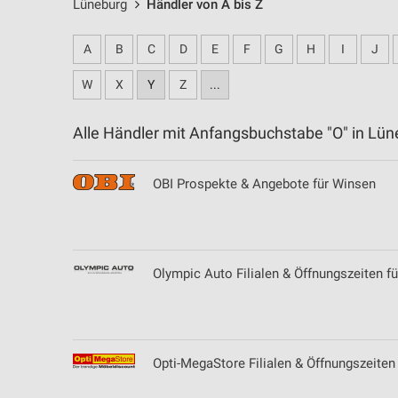
Lüneburg
Händler von A bis Z
A
B
C
D
E
F
G
H
I
J
W
X
Y
Z
...
Alle Händler mit Anfangsbuchstabe "O" in L
OBI Prospekte & Angebote für Winsen
Olympic Auto Filialen & Öffnungszeiten f
Opti-MegaStore Filialen & Öffnungszeiten