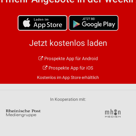
von Daten aus verschiedenen
Jetzt kostenlos laden
Prospekte App für Android
ren
Prospekte App für iOS
Kostenlos im App Store erhältlich
In Kooperation mit: