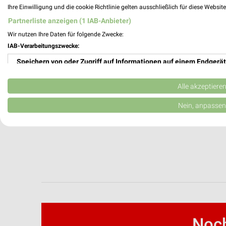
Ihre Einwilligung und die cookie Richtlinie gelten ausschließlich für diese Websit
Partnerliste anzeigen (1 IAB-Anbieter)
Wir nutzen Ihre Daten für folgende Zwecke:
IAB-Verarbeitungszwecke:
Speichern von oder Zugriff auf Informationen auf einem Endgerät
Verwendung reduzierter Daten zur Auswahl von Werbeanzeigen
Alle akzeptiere
Erstellung von Profilen für personalisierte Werbung
Nein, anpassen
Verwendung von Profilen zur Auswahl personalisierter Werbung
Erstellung von Profilen zur Personalisierung von Inhalten
Verwendung von Profilen zur Auswahl personalisierter Inhalte
Messung der Werbeleistung
Messung der Performance von Inhalten
Noch