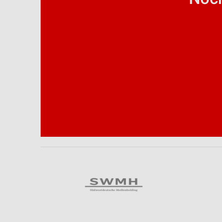
Analyse von Zielgruppen durch Statistiken oder Kombinationen 
Quellen
Entwicklung und Verbesserung der Angebote
Verwendung reduzierter Daten zur Auswahl von Inhalten
IAB-Besonderheiten:
Verwendung genauer Standortdaten
Geräte anhand von aktiv angeforderten Informationen identifizie
Nicht-IAB-Verarbeitungszwecke:
Notwendig
Performance
Funktional
Werbung