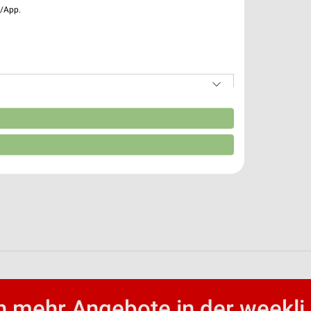
e/App.
n
 mehr Angebote in der weekli