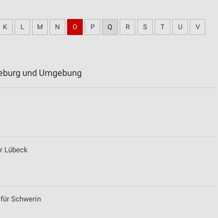
K
L
M
N
O
P
Q
R
S
T
U
V
üneburg und Umgebung
ür Lübeck
 für Schwerin