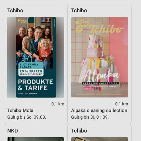
Werbung
Tchibo
Tchibo
Verwendung von Profilen zur Auswahl
personalisierter Werbung
Erstellung von Profilen zur Personalisierung
von Inhalten
Verwendung von Profilen zur Auswahl
personalisierter Inhalte
Messung der Werbeleistung
Messung der Performance von Inhalten
Analyse von Zielgruppen durch Statistiken oder
Kombinationen von Daten aus verschiedenen
0,1 km
0,1 km
Quellen
Tchibo Mobil
Alpaka cleaning collection
Gültig bis So. 09.08.
Gültig bis Di. 01.09.
Entwicklung und Verbesserung der Angebote
NKD
Tchibo
Verwendung reduzierter Daten zur Auswahl von
Inhalten