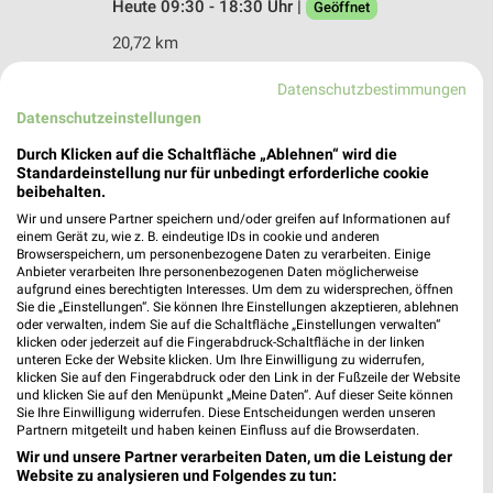
Heute 09:30 - 18:30 Uhr |
Geöffnet
20,72 km
Datenschutzbestimmungen
C&A Hamburg
Datenschutzeinstellungen
Bergedorferstrasse 105
Durch Klicken auf die Schaltfläche „Ablehnen“ wird die
21029 Hamburg
❯
Standardeinstellung nur für unbedingt erforderliche cookie
Heute 10:00 - 20:00 Uhr |
beibehalten.
Geöffnet
Wir und unsere Partner speichern und/oder greifen auf Informationen auf
29,89 km
einem Gerät zu, wie z. B. eindeutige IDs in cookie und anderen
Browserspeichern, um personenbezogene Daten zu verarbeiten. Einige
Anbieter verarbeiten Ihre personenbezogenen Daten möglicherweise
aufgrund eines berechtigten Interesses. Um dem zu widersprechen, öffnen
Sie die „Einstellungen“. Sie können Ihre Einstellungen akzeptieren, ablehnen
oder verwalten, indem Sie auf die Schaltfläche „Einstellungen verwalten“
klicken oder jederzeit auf die Fingerabdruck-Schaltfläche in der linken
unteren Ecke der Website klicken. Um Ihre Einwilligung zu widerrufen,
klicken Sie auf den Fingerabdruck oder den Link in der Fußzeile der Website
und klicken Sie auf den Menüpunkt „Meine Daten“. Auf dieser Seite können
Sie Ihre Einwilligung widerrufen. Diese Entscheidungen werden unseren
Partnern mitgeteilt und haben keinen Einfluss auf die Browserdaten.
Wir und unsere Partner verarbeiten Daten, um die Leistung der
Website zu analysieren und Folgendes zu tun: