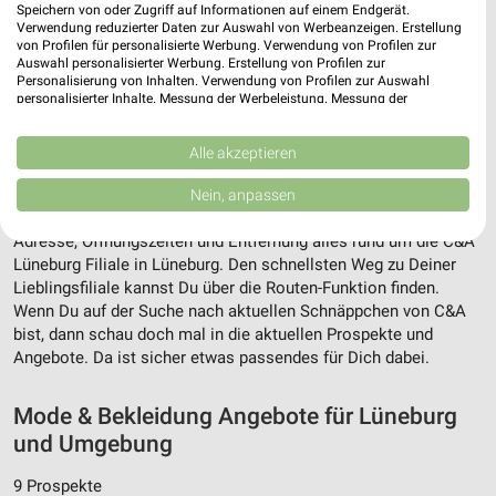
Speichern von oder Zugriff auf Informationen auf einem Endgerät.
Verwendung reduzierter Daten zur Auswahl von Werbeanzeigen. Erstellung
von Profilen für personalisierte Werbung. Verwendung von Profilen zur
Auswahl personalisierter Werbung. Erstellung von Profilen zur
Personalisierung von Inhalten. Verwendung von Profilen zur Auswahl
personalisierter Inhalte. Messung der Werbeleistung. Messung der
Performance von Inhalten. Analyse von Zielgruppen durch Statistiken oder
Kombinationen von Daten aus verschiedenen Quellen. Entwicklung und
Verbesserung der Angebote. Verwendung reduzierter Daten zur Auswahl
Alle akzeptieren
Adresse, Öffnungszeiten und Entfernung für
von Inhalten.
Daten können außerhalb der Europäischen Union weitergegeben und in die
Nein, anpassen
die C&A Lüneburg Filiale in Lüneburg
USA gesendet werden.
Ihre Einwilligung und die cookie Richtlinie gelten ausschließlich für diese
Adresse, Öffnungszeiten und Entfernung alles rund um die C&A
Website/App.
Lüneburg Filiale in Lüneburg. Den schnellsten Weg zu Deiner
Partnerliste anzeigen (1 IAB-Anbieter)
Lieblingsfiliale kannst Du über die Routen-Funktion finden.
Wir nutzen Ihre Daten für folgende Zwecke:
Wenn Du auf der Suche nach aktuellen Schnäppchen von C&A
IAB-Verarbeitungszwecke:
bist, dann schau doch mal in die aktuellen Prospekte und
Angebote. Da ist sicher etwas passendes für Dich dabei.
Speichern von oder Zugriff auf Informationen
auf einem Endgerät
Mode & Bekleidung Angebote für Lüneburg
Verwendung reduzierter Daten zur Auswahl von
und Umgebung
Werbeanzeigen
9 Prospekte
Erstellung von Profilen für personalisierte