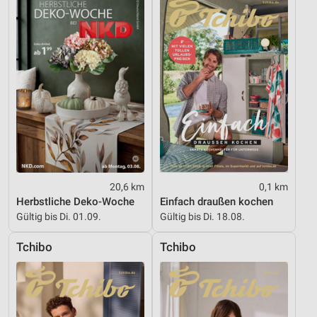
IAB-Besonderheiten:
Verwendung genauer Standortdaten
Geräte anhand von aktiv angeforderten
Informationen identifizieren
Nicht-IAB-Verarbeitungszwecke:
Notwendig
Performance
20,6 km
0,1 km
Funktional
Herbstliche Deko-Woche
Einfach draußen kochen
Werbung
Gültig bis Di. 01.09.
Gültig bis Di. 18.08.
Tchibo
Tchibo