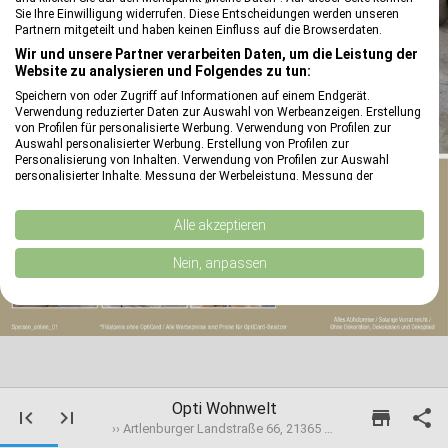
reply
Sie Ihre Einwilligung widerrufen. Diese Entscheidungen werden unseren
reply
Partnern mitgeteilt und haben keinen Einfluss auf die Browserdaten.
reply
reply
Wir und unsere Partner verarbeiten Daten, um die Leistung der
Website zu analysieren und Folgendes zu tun:
reply
Speichern von oder Zugriff auf Informationen auf einem Endgerät.
Verwendung reduzierter Daten zur Auswahl von Werbeanzeigen. Erstellung
reply
von Profilen für personalisierte Werbung. Verwendung von Profilen zur
Auswahl personalisierter Werbung. Erstellung von Profilen zur
Personalisierung von Inhalten. Verwendung von Profilen zur Auswahl
personalisierter Inhalte. Messung der Werbeleistung. Messung der
Performance von Inhalten. Analyse von Zielgruppen durch Statistiken oder
Kombinationen von Daten aus verschiedenen Quellen. Entwicklung und
Verbesserung der Angebote. Verwendung reduzierter Daten zur Auswahl
Alle akzeptieren
von Inhalten.
Daten können außerhalb der Europäischen Union weitergegeben und in die
Nein, anpassen
USA gesendet werden.
Ihre Einwilligung und die cookie Richtlinie gelten ausschließlich für diese
Website/App.
Partnerliste anzeigen (1 IAB-Anbieter)
Wir nutzen Ihre Daten für folgende Zwecke:
IAB-Verarbeitungszwecke:
Opti Wohnwelt
first_page
last_page
store

Speichern von oder Zugriff auf Informationen
›› Artlenburger Landstraße 66, 21365 Adendorf
auf einem Endgerät