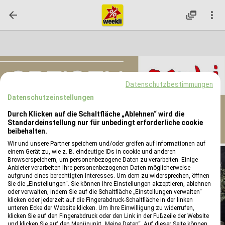

dynamic_feed

Datenschutzbestimmungen
Datenschutzeinstellungen
Durch Klicken auf die Schaltfläche „Ablehnen“ wird die
Standardeinstellung nur für unbedingt erforderliche cookie
beibehalten.
Wir und unsere Partner speichern und/oder greifen auf Informationen auf
einem Gerät zu, wie z. B. eindeutige IDs in cookie und anderen
reply
Browserspeichern, um personenbezogene Daten zu verarbeiten. Einige
Anbieter verarbeiten Ihre personenbezogenen Daten möglicherweise
reply
aufgrund eines berechtigten Interesses. Um dem zu widersprechen, öffnen
Sie die „Einstellungen“. Sie können Ihre Einstellungen akzeptieren, ablehnen
oder verwalten, indem Sie auf die Schaltfläche „Einstellungen verwalten“
reply
klicken oder jederzeit auf die Fingerabdruck-Schaltfläche in der linken
reply
unteren Ecke der Website klicken. Um Ihre Einwilligung zu widerrufen,
klicken Sie auf den Fingerabdruck oder den Link in der Fußzeile der Website
und klicken Sie auf den Menüpunkt „Meine Daten“. Auf dieser Seite können