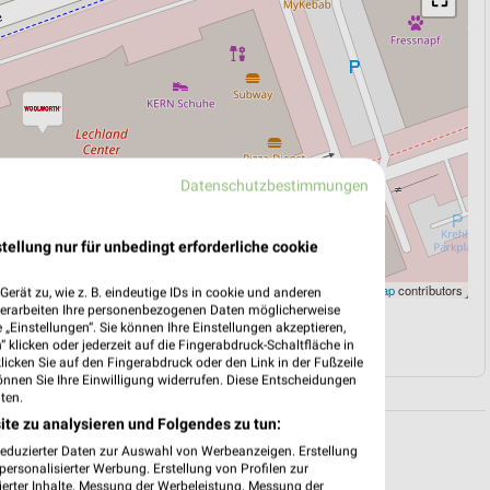
Datenschutzbestimmungen
tellung nur für unbedingt erforderliche cookie
Leaflet
|
©
OpenStreetMap
contributors
erät zu, wie z. B. eindeutige IDs in cookie und anderen
verarbeiten Ihre personenbezogenen Daten möglicherweise
„Einstellungen“. Sie können Ihre Einstellungen akzeptieren,
N
NAVIGATION MIT GOOGLE/IOS MAPS
 klicken oder jederzeit auf die Fingerabdruck-Schaltfläche in
klicken Sie auf den Fingerabdruck oder den Link in der Fußzeile
önnen Sie Ihre Einwilligung widerrufen. Diese Entscheidungen
ten.
ite zu analysieren und Folgendes zu tun:
reduzierter Daten zur Auswahl von Werbeanzeigen. Erstellung
ersonalisierter Werbung. Erstellung von Profilen zur
ierter Inhalte. Messung der Werbeleistung. Messung der