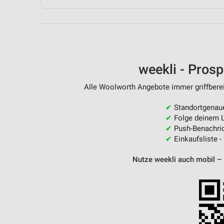
Messung der Performance von Inhalten
Analyse von Zielgruppen durch Statistiken oder Kombinationen 
Quellen
Entwicklung und Verbesserung der Angebote
weekli - Pros
Verwendung reduzierter Daten zur Auswahl von Inhalten
Alle Woolworth Angebote immer griffberei
IAB-Besonderheiten:
✔
Standortgenau
Verwendung genauer Standortdaten
✔
Folge deinem L
✔
Push-Benachric
Geräte anhand von aktiv angeforderten Informationen identifizie
✔
Einkaufsliste -
Nicht-IAB-Verarbeitungszwecke:
Nutze weekli auch mobil –
Notwendig
Performance
Funktional
Werbung