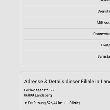
Mont
Dienst
Mittwo
Donnerst
Freit
Samst
Adresse & Details
dieser Filiale in La
Lechwiesenstr. 66
86899 Landsberg
Entfernung 526,44 km (Luftlinie)