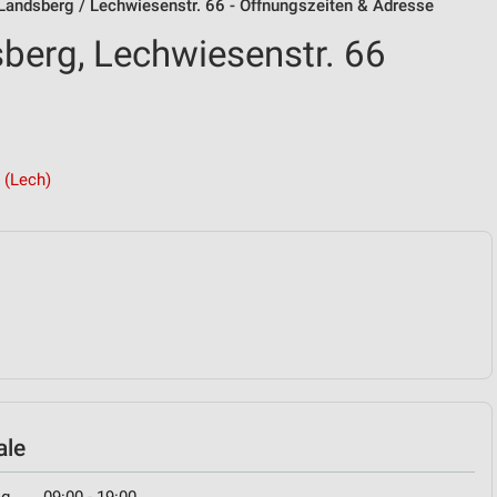
andsberg / Lechwiesenstr. 66 - Öffnungszeiten & Adresse
erg, Lechwiesenstr. 66
 (Lech)
ale