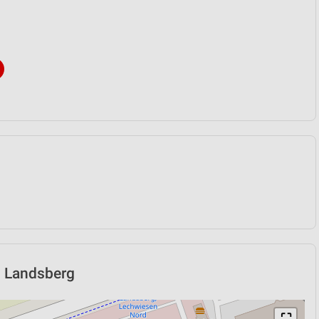
n Landsberg
⛶