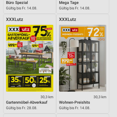
Büro Spezial
Mega Tage
Gültig bis Fr. 14.08.
Gültig bis Fr. 14.08.
Erstellung von Profilen zur Personalisierung
von Inhalten
XXXLutz
XXXLutz
Verwendung von Profilen zur Auswahl
personalisierter Inhalte
Messung der Werbeleistung
Messung der Performance von Inhalten
Analyse von Zielgruppen durch Statistiken oder
Kombinationen von Daten aus verschiedenen
Quellen
Entwicklung und Verbesserung der Angebote
Verwendung reduzierter Daten zur Auswahl von
Inhalten
30,3 km
30,3 km
Gartenmöbel-Abverkauf
Wohnen-Preishits
IAB-Besonderheiten:
Gültig bis Fr. 28.08.
Gültig bis Fr. 14.08.
Verwendung genauer Standortdaten