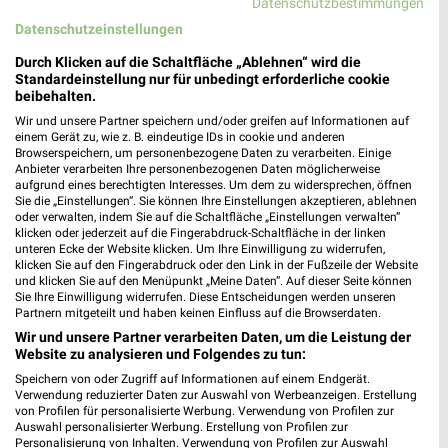
Datenschutzbestimmungen
Datenschutzeinstellungen
Durch Klicken auf die Schaltfläche „Ablehnen“ wird die
Standardeinstellung nur für unbedingt erforderliche cookie
beibehalten.
30,3 km
1,4 km
Wir und unsere Partner speichern und/oder greifen auf Informationen auf
einem Gerät zu, wie z. B. eindeutige IDs in cookie und anderen
Dieter Knoll
Gartenabverkauf
Browserspeichern, um personenbezogene Daten zu verarbeiten. Einige
Gültig bis Fr. 14.08.
Gültig bis Sa. 15.08.
Anbieter verarbeiten Ihre personenbezogenen Daten möglicherweise
aufgrund eines berechtigten Interesses. Um dem zu widersprechen, öffnen
Sie die „Einstellungen“. Sie können Ihre Einstellungen akzeptieren, ablehnen
JYSK
XXXLutz
oder verwalten, indem Sie auf die Schaltfläche „Einstellungen verwalten“
klicken oder jederzeit auf die Fingerabdruck-Schaltfläche in der linken
unteren Ecke der Website klicken. Um Ihre Einwilligung zu widerrufen,
klicken Sie auf den Fingerabdruck oder den Link in der Fußzeile der Website
und klicken Sie auf den Menüpunkt „Meine Daten“. Auf dieser Seite können
Sie Ihre Einwilligung widerrufen. Diese Entscheidungen werden unseren
Partnern mitgeteilt und haben keinen Einfluss auf die Browserdaten.
Wir und unsere Partner verarbeiten Daten, um die Leistung der
Website zu analysieren und Folgendes zu tun:
Speichern von oder Zugriff auf Informationen auf einem Endgerät.
Verwendung reduzierter Daten zur Auswahl von Werbeanzeigen. Erstellung
von Profilen für personalisierte Werbung. Verwendung von Profilen zur
Auswahl personalisierter Werbung. Erstellung von Profilen zur
Personalisierung von Inhalten. Verwendung von Profilen zur Auswahl