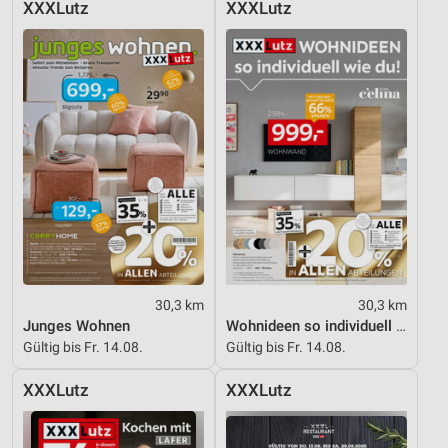
XXXLutz
XXXLutz
Geräte anhand von aktiv angeforderten
Informationen identifizieren
Nicht-IAB-Verarbeitungszwecke:
Notwendig
Performance
Funktional
Werbung
30,3 km
30,3 km
Junges Wohnen
Wohnideen so individuell wie du!
Gültig bis Fr. 14.08.
Gültig bis Fr. 14.08.
XXXLutz
XXXLutz