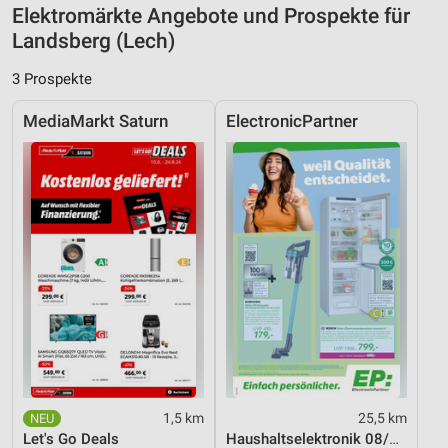
Elektromärkte Angebote und Prospekte für
Performance
Landsberg (Lech)
Funktional
3 Prospekte
Werbung
MediaMarkt Saturn
ElectronicPartner
1,5 km
25,5 km
Let's Go Deals
Haushaltselektronik 08/2026