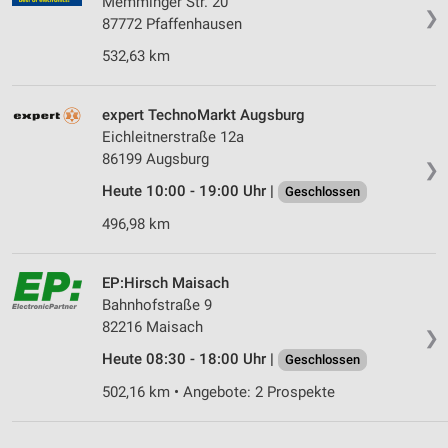
Memminger Str. 20
❯
Messung der Werbeleistung
87772 Pfaffenhausen
532,63 km
Messung der Performance von Inhalten
Analyse von Zielgruppen durch Statistiken oder
expert TechnoMarkt Augsburg
Kombinationen von Daten aus verschiedenen
Eichleitnerstraße 12a
Quellen
86199 Augsburg
❯
Entwicklung und Verbesserung der Angebote
Heute 10:00 - 19:00 Uhr |
Geschlossen
Verwendung reduzierter Daten zur Auswahl von
496,98 km
Inhalten
IAB-Besonderheiten:
EP:Hirsch Maisach
Verwendung genauer Standortdaten
Bahnhofstraße 9
82216 Maisach
❯
Geräte anhand von aktiv angeforderten
Heute 08:30 - 18:00 Uhr |
Informationen identifizieren
Geschlossen
502,16 km • Angebote: 2 Prospekte
Nicht-IAB-Verarbeitungszwecke:
Notwendig