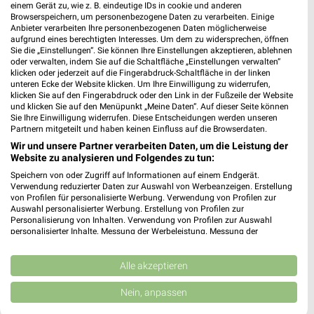
einem Gerät zu, wie z. B. eindeutige IDs in cookie und anderen
Industriestr. 12
Browserspeichern, um personenbezogene Daten zu verarbeiten. Einige
87719 Mindelheim
Anbieter verarbeiten Ihre personenbezogenen Daten möglicherweise
❯
aufgrund eines berechtigten Interesses. Um dem zu widersprechen, öffnen
Heute 09:00 - 12:30 13:15 - 18:15 Uhr |
Sie die „Einstellungen“. Sie können Ihre Einstellungen akzeptieren, ablehnen
oder verwalten, indem Sie auf die Schaltfläche „Einstellungen verwalten“
Geschlossen
klicken oder jederzeit auf die Fingerabdruck-Schaltfläche in der linken
unteren Ecke der Website klicken. Um Ihre Einwilligung zu widerrufen,
538,86 km
klicken Sie auf den Fingerabdruck oder den Link in der Fußzeile der Website
und klicken Sie auf den Menüpunkt „Meine Daten“. Auf dieser Seite können
Sie Ihre Einwilligung widerrufen. Diese Entscheidungen werden unseren
EURONICS Meichelböck Peiting
Partnern mitgeteilt und haben keinen Einfluss auf die Browserdaten.
Ludwigstr. 5
Wir und unsere Partner verarbeiten Daten, um die Leistung der
Website zu analysieren und Folgendes zu tun:
86971 Peiting
❯
Speichern von oder Zugriff auf Informationen auf einem Endgerät.
Heute 09:00 - 12:00 14:00 - 18:00 Uhr |
Verwendung reduzierter Daten zur Auswahl von Werbeanzeigen. Erstellung
Geschlossen
von Profilen für personalisierte Werbung. Verwendung von Profilen zur
Auswahl personalisierter Werbung. Erstellung von Profilen zur
554,30 km
Personalisierung von Inhalten. Verwendung von Profilen zur Auswahl
personalisierter Inhalte. Messung der Werbeleistung. Messung der
Performance von Inhalten. Analyse von Zielgruppen durch Statistiken oder
Kombinationen von Daten aus verschiedenen Quellen. Entwicklung und
expert TechnoMarkt Fürstenfeldbruck
Verbesserung der Angebote. Verwendung reduzierter Daten zur Auswahl
Alle akzeptieren
Kurt-Huber-Ring 1-3
von Inhalten.
Daten können außerhalb der Europäischen Union weitergegeben und in die
82256 Fürstenfeldbruck
Nein, anpassen
❯
USA gesendet werden.