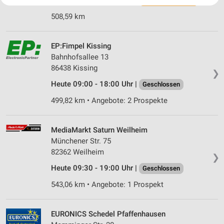
Heute 09:30 - 20:00 Uhr |
Ihre Einwilligung und die cookie Richtlinie gelten ausschließlich für diese
Schließt in 25 Min.
Website/App.
508,59 km
Partnerliste anzeigen (1 IAB-Anbieter)
Wir nutzen Ihre Daten für folgende Zwecke:
EP:Fimpel Kissing
IAB-Verarbeitungszwecke:
Bahnhofsallee 13
Speichern von oder Zugriff auf Informationen
86438 Kissing
auf einem Endgerät
❯
Heute 09:00 - 18:00 Uhr |
Geschlossen
Verwendung reduzierter Daten zur Auswahl von
Werbeanzeigen
499,82 km • Angebote: 2 Prospekte
Erstellung von Profilen für personalisierte
Werbung
MediaMarkt Saturn Weilheim
Münchener Str. 75
Verwendung von Profilen zur Auswahl
82362 Weilheim
❯
personalisierter Werbung
Heute 09:30 - 19:00 Uhr |
Geschlossen
Erstellung von Profilen zur Personalisierung
543,06 km • Angebote: 1 Prospekt
von Inhalten
Verwendung von Profilen zur Auswahl
EURONICS Schedel Pfaffenhausen
personalisierter Inhalte