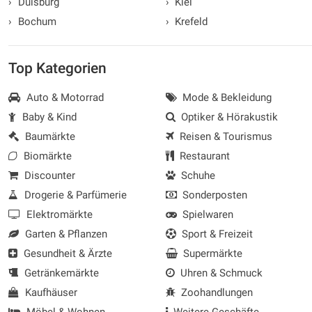
›
Duisburg
›
Kiel
›
Bochum
›
Krefeld
Top Kategorien
Auto & Motorrad
Mode & Bekleidung
Baby & Kind
Optiker & Hörakustik
Baumärkte
Reisen & Tourismus
Biomärkte
Restaurant
Discounter
Schuhe
Drogerie & Parfümerie
Sonderposten
Elektromärkte
Spielwaren
Garten & Pflanzen
Sport & Freizeit
Gesundheit & Ärzte
Supermärkte
Getränkemärkte
Uhren & Schmuck
Kaufhäuser
Zoohandlungen
Möbel & Wohnen
Weitere Geschäfte