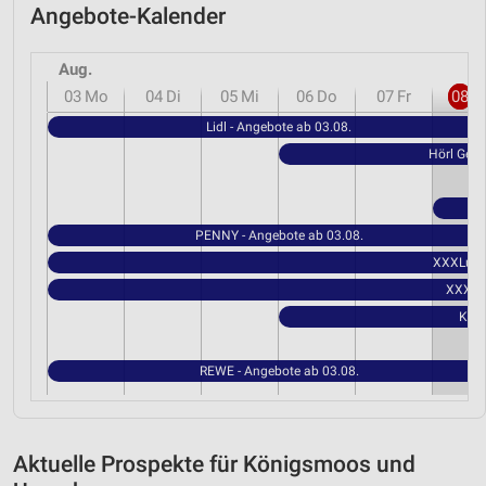
Angebote-Kalender
Aug.
03
Mo
04
Di
05
Mi
06
Do
07
Fr
08
S
Lidl - Angebote ab 03.08.
Hörl Getr
PENNY - Angebote ab 03.08.
XXXLutz 
XXXLut
Kauf
REWE - Angebote ab 03.08.
Aktuelle Prospekte für Königsmoos und