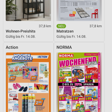
Verwendung reduzierter Daten zur Auswahl von
Inhalten
IAB-Besonderheiten:
Verwendung genauer Standortdaten
37,8 km
37,8 km
Wohnen-Preishits
Matratzen
Geräte anhand von aktiv angeforderten
Gültig bis Fr. 14.08.
Gültig bis Fr. 14.08.
Informationen identifizieren
Nicht-IAB-Verarbeitungszwecke:
Action
NORMA
Notwendig
Performance
Funktional
Werbung