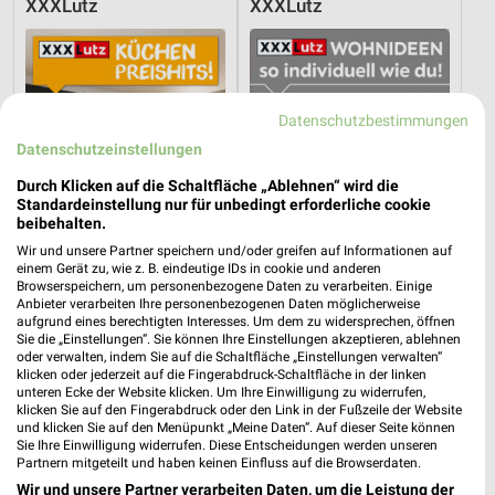
XXXLutz
XXXLutz
Datenschutzbestimmungen
Datenschutzeinstellungen
Durch Klicken auf die Schaltfläche „Ablehnen“ wird die
Standardeinstellung nur für unbedingt erforderliche cookie
beibehalten.
Wir und unsere Partner speichern und/oder greifen auf Informationen auf
einem Gerät zu, wie z. B. eindeutige IDs in cookie und anderen
Browserspeichern, um personenbezogene Daten zu verarbeiten. Einige
Anbieter verarbeiten Ihre personenbezogenen Daten möglicherweise
aufgrund eines berechtigten Interesses. Um dem zu widersprechen, öffnen
37,8 km
37,8 km
Sie die „Einstellungen“. Sie können Ihre Einstellungen akzeptieren, ablehnen
Küchen Preishits!
Wohnideen so individuell wie du!
oder verwalten, indem Sie auf die Schaltfläche „Einstellungen verwalten“
klicken oder jederzeit auf die Fingerabdruck-Schaltfläche in der linken
Gültig bis Fr. 21.08.
Gültig bis Fr. 14.08.
unteren Ecke der Website klicken. Um Ihre Einwilligung zu widerrufen,
klicken Sie auf den Fingerabdruck oder den Link in der Fußzeile der Website
XXXLutz
XXXLutz
und klicken Sie auf den Menüpunkt „Meine Daten“. Auf dieser Seite können
Sie Ihre Einwilligung widerrufen. Diese Entscheidungen werden unseren
Partnern mitgeteilt und haben keinen Einfluss auf die Browserdaten.
Wir und unsere Partner verarbeiten Daten, um die Leistung der