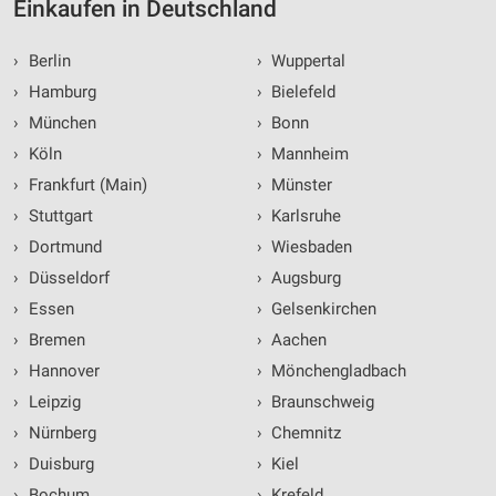
Einkaufen in Deutschland
›
Berlin
›
Wuppertal
›
Hamburg
›
Bielefeld
›
München
›
Bonn
›
Köln
›
Mannheim
›
Frankfurt (Main)
›
Münster
›
Stuttgart
›
Karlsruhe
›
Dortmund
›
Wiesbaden
›
Düsseldorf
›
Augsburg
›
Essen
›
Gelsenkirchen
›
Bremen
›
Aachen
›
Hannover
›
Mönchengladbach
›
Leipzig
›
Braunschweig
›
Nürnberg
›
Chemnitz
›
Duisburg
›
Kiel
›
Bochum
›
Krefeld