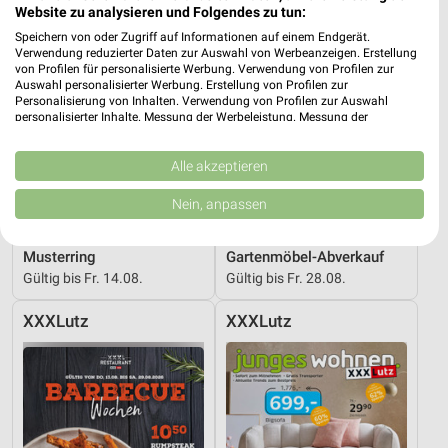
Website zu analysieren und Folgendes zu tun:
Speichern von oder Zugriff auf Informationen auf einem Endgerät.
Verwendung reduzierter Daten zur Auswahl von Werbeanzeigen. Erstellung
von Profilen für personalisierte Werbung. Verwendung von Profilen zur
Auswahl personalisierter Werbung. Erstellung von Profilen zur
Personalisierung von Inhalten. Verwendung von Profilen zur Auswahl
personalisierter Inhalte. Messung der Werbeleistung. Messung der
Performance von Inhalten. Analyse von Zielgruppen durch Statistiken oder
Kombinationen von Daten aus verschiedenen Quellen. Entwicklung und
Verbesserung der Angebote. Verwendung reduzierter Daten zur Auswahl
Alle akzeptieren
von Inhalten.
Daten können außerhalb der Europäischen Union weitergegeben und in die
Nein, anpassen
USA gesendet werden.
Ihre Einwilligung und die cookie Richtlinie gelten ausschließlich für diese
37,8 km
37,8 km
Website/App.
Musterring
Gartenmöbel-Abverkauf
Partnerliste anzeigen (1 IAB-Anbieter)
Gültig bis Fr. 14.08.
Gültig bis Fr. 28.08.
Wir nutzen Ihre Daten für folgende Zwecke:
XXXLutz
XXXLutz
IAB-Verarbeitungszwecke:
Speichern von oder Zugriff auf Informationen
auf einem Endgerät
Verwendung reduzierter Daten zur Auswahl von
Werbeanzeigen