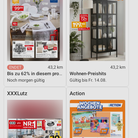
Nicht-IAB-Verarbeitungszwecke:
Notwendig
Performance
Funktional
Werbung
43,2 km
43,2 km
Bis zu 62% in diesem prospekt
Wohnen-Preishits
Noch morgen gültig
Gültig bis Fr. 14.08.
XXXLutz
Action