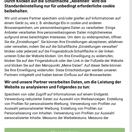
Durch Klicken auf die Schaltfläche „Ablehnen“ wird die
Standardeinstellung nur für unbedingt erforderliche cookie
43,2 km
43,2 km
beibehalten.
Wohnenpreishits
Badezimmer-Testerinnen
Wir und unsere Partner speichern und/oder greifen auf Informationen auf
Gültig bis Fr. 14.08.
Noch morgen gültig
einem Gerät zu, wie z. B. eindeutige IDs in cookie und anderen
Browserspeichern, um personenbezogene Daten zu verarbeiten. Einige
Anbieter verarbeiten Ihre personenbezogenen Daten möglicherweise
XXXLutz
XXXLutz
aufgrund eines berechtigten Interesses. Um dem zu widersprechen, öffnen
Sie die „Einstellungen“. Sie können Ihre Einstellungen akzeptieren, ablehnen
oder verwalten, indem Sie auf die Schaltfläche „Einstellungen verwalten“
klicken oder jederzeit auf die Fingerabdruck-Schaltfläche in der linken
unteren Ecke der Website klicken. Um Ihre Einwilligung zu widerrufen,
klicken Sie auf den Fingerabdruck oder den Link in der Fußzeile der Website
und klicken Sie auf den Menüpunkt „Meine Daten“. Auf dieser Seite können
Sie Ihre Einwilligung widerrufen. Diese Entscheidungen werden unseren
Partnern mitgeteilt und haben keinen Einfluss auf die Browserdaten.
Wir und unsere Partner verarbeiten Daten, um die Leistung der
Website zu analysieren und Folgendes zu tun:
Speichern von oder Zugriff auf Informationen auf einem Endgerät.
Verwendung reduzierter Daten zur Auswahl von Werbeanzeigen. Erstellung
von Profilen für personalisierte Werbung. Verwendung von Profilen zur
Auswahl personalisierter Werbung. Erstellung von Profilen zur
Personalisierung von Inhalten. Verwendung von Profilen zur Auswahl
personalisierter Inhalte. Messung der Werbeleistung. Messung der
43,2 km
43,2 km
Performance von Inhalten. Analyse von Zielgruppen durch Statistiken oder
Kombinationen von Daten aus verschiedenen Quellen. Entwicklung und
Wohnideen so individuell wie du!
Junges Wohnen