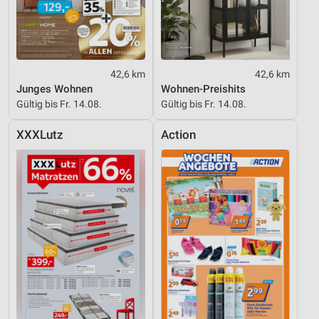
Verwendung reduzierter Daten zur Auswahl von
Inhalten
IAB-Besonderheiten:
Verwendung genauer Standortdaten
42,6 km
42,6 km
Junges Wohnen
Wohnen-Preishits
Geräte anhand von aktiv angeforderten
Gültig bis Fr. 14.08.
Gültig bis Fr. 14.08.
Informationen identifizieren
Nicht-IAB-Verarbeitungszwecke:
XXXLutz
Action
Notwendig
Performance
Funktional
Werbung