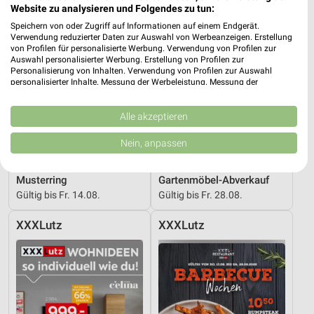
Website zu analysieren und Folgendes zu tun:
Speichern von oder Zugriff auf Informationen auf einem Endgerät.
Verwendung reduzierter Daten zur Auswahl von Werbeanzeigen. Erstellung
von Profilen für personalisierte Werbung. Verwendung von Profilen zur
Auswahl personalisierter Werbung. Erstellung von Profilen zur
Personalisierung von Inhalten. Verwendung von Profilen zur Auswahl
personalisierter Inhalte. Messung der Werbeleistung. Messung der
Performance von Inhalten. Analyse von Zielgruppen durch Statistiken oder
Kombinationen von Daten aus verschiedenen Quellen. Entwicklung und
Verbesserung der Angebote. Verwendung reduzierter Daten zur Auswahl
Alle akzeptieren
von Inhalten.
Daten können außerhalb der Europäischen Union weitergegeben und in die
Nein, anpassen
USA gesendet werden.
Ihre Einwilligung und die cookie Richtlinie gelten ausschließlich für diese
42,6 km
42,6 km
Website/App.
Musterring
Gartenmöbel-Abverkauf
Partnerliste anzeigen (1 IAB-Anbieter)
Gültig bis Fr. 14.08.
Gültig bis Fr. 28.08.
Wir nutzen Ihre Daten für folgende Zwecke:
XXXLutz
XXXLutz
IAB-Verarbeitungszwecke:
Speichern von oder Zugriff auf Informationen
auf einem Endgerät
Verwendung reduzierter Daten zur Auswahl von
Werbeanzeigen