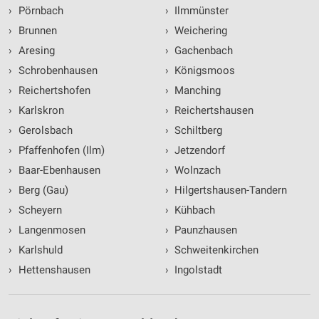
›
Pörnbach
›
Ilmmünster
›
Brunnen
›
Weichering
›
Aresing
›
Gachenbach
›
Schrobenhausen
›
Königsmoos
›
Reichertshofen
›
Manching
›
Karlskron
›
Reichertshausen
›
Gerolsbach
›
Schiltberg
›
Pfaffenhofen (Ilm)
›
Jetzendorf
›
Baar-Ebenhausen
›
Wolnzach
›
Berg (Gau)
›
Hilgertshausen-Tandern
›
Scheyern
›
Kühbach
›
Langenmosen
›
Paunzhausen
›
Karlshuld
›
Schweitenkirchen
›
Hettenshausen
›
Ingolstadt