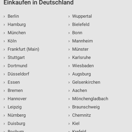
Einkaufen in Deutschland
›
Berlin
›
Wuppertal
›
Hamburg
›
Bielefeld
›
München
›
Bonn
›
Köln
›
Mannheim
›
Frankfurt (Main)
›
Münster
›
Stuttgart
›
Karlsruhe
›
Dortmund
›
Wiesbaden
›
Düsseldorf
›
Augsburg
›
Essen
›
Gelsenkirchen
›
Bremen
›
Aachen
›
Hannover
›
Mönchengladbach
›
Leipzig
›
Braunschweig
›
Nürnberg
›
Chemnitz
›
Duisburg
›
Kiel
›
Bochum
›
Krefeld