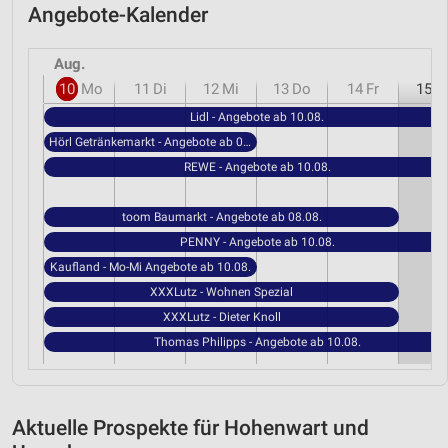
Angebote-Kalender
Aug.
10
Mo
11
Di
12
Mi
13
Do
14
Fr
15
S
Lidl - Angebote ab 10.08.
Hörl Getränkemarkt - Angebote ab 06.08.
REWE - Angebote ab 10.08.
toom Baumarkt - Angebote ab 08.08.
PENNY - Angebote ab 10.08.
Kaufland - Mo-Mi Angebote ab 10.08.
XXXLutz - Wohnen Spezial
XXXLutz - Dieter Knoll
Thomas Philipps - Angebote ab 10.08.
Aktuelle Prospekte für Hohenwart und