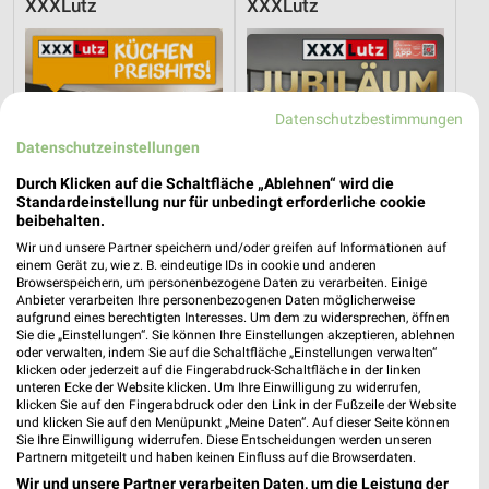
XXXLutz
XXXLutz
Datenschutzbestimmungen
Datenschutzeinstellungen
Durch Klicken auf die Schaltfläche „Ablehnen“ wird die
Standardeinstellung nur für unbedingt erforderliche cookie
beibehalten.
Wir und unsere Partner speichern und/oder greifen auf Informationen auf
einem Gerät zu, wie z. B. eindeutige IDs in cookie und anderen
Browserspeichern, um personenbezogene Daten zu verarbeiten. Einige
Anbieter verarbeiten Ihre personenbezogenen Daten möglicherweise
aufgrund eines berechtigten Interesses. Um dem zu widersprechen, öffnen
42,6 km
42,6 km
Sie die „Einstellungen“. Sie können Ihre Einstellungen akzeptieren, ablehnen
Küchen Preishits!
Angebote ab 08.08.
oder verwalten, indem Sie auf die Schaltfläche „Einstellungen verwalten“
klicken oder jederzeit auf die Fingerabdruck-Schaltfläche in der linken
Gültig bis Fr. 21.08.
Gültig bis Fr. 14.08.
unteren Ecke der Website klicken. Um Ihre Einwilligung zu widerrufen,
klicken Sie auf den Fingerabdruck oder den Link in der Fußzeile der Website
XXXLutz
XXXLutz
und klicken Sie auf den Menüpunkt „Meine Daten“. Auf dieser Seite können
Sie Ihre Einwilligung widerrufen. Diese Entscheidungen werden unseren
Partnern mitgeteilt und haben keinen Einfluss auf die Browserdaten.
Wir und unsere Partner verarbeiten Daten, um die Leistung der