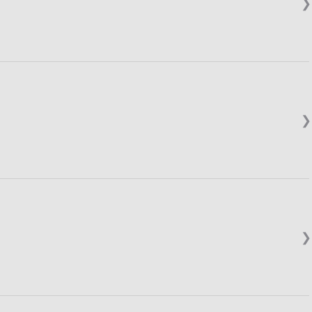
❯
❯
❯