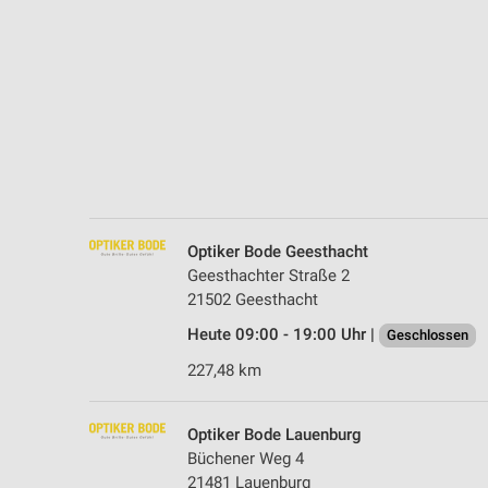
Messung der Performance von Inhalten
Analyse von Zielgruppen durch Statistiken oder Kombinationen 
Quellen
Entwicklung und Verbesserung der Angebote
Verwendung reduzierter Daten zur Auswahl von Inhalten
IAB-Besonderheiten:
Verwendung genauer Standortdaten
Optiker Bode Geesthacht
Geesthachter Straße 2
Geräte anhand von aktiv angeforderten Informationen identifizie
21502 Geesthacht
Nicht-IAB-Verarbeitungszwecke:
Heute 09:00 - 19:00 Uhr |
Geschlossen
Notwendig
227,48 km
Performance
Optiker Bode Lauenburg
Funktional
Büchener Weg 4
21481 Lauenburg
Werbung