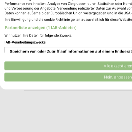
Optiker Bode Winsen/Luhe
Performance von Inhalten. Analyse von Zielgruppen durch Statistiken oder Kom
und Verbesserung der Angebote. Verwendung reduzierter Daten zur Auswahl von
Rathausstr. 13
Daten können außerhalb der Europäischen Union weitergegeben und in die USA 
21423 Winsen/Luhe
Ihre Einwilligung und die cookie Richtlinie gelten ausschließlich für diese Websit
Heute 09:00 - 18:30 Uhr |
Geschlossen
Partnerliste anzeigen (1 IAB-Anbieter)
233,84 km
Wir nutzen Ihre Daten für folgende Zwecke:
IAB-Verarbeitungszwecke:
Speichern von oder Zugriff auf Informationen auf einem Endgerät
Apollo Winsen (Luhe)
Rathausstr. 20
Verwendung reduzierter Daten zur Auswahl von Werbeanzeigen
21423 Winsen (Luhe)
Alle akzeptiere
Heute 09:00 - 18:30 Uhr |
Geschlossen
Erstellung von Profilen für personalisierte Werbung
Nein, anpassen
233,83 km
Verwendung von Profilen zur Auswahl personalisierter Werbung
Erstellung von Profilen zur Personalisierung von Inhalten
Verwendung von Profilen zur Auswahl personalisierter Inhalte
Messung der Werbeleistung