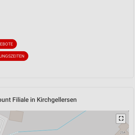
GEBOTE
NUNGSZEITEN
nt Filiale in Kirchgellersen
⛶