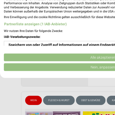
ab Mo. 
Performance von Inhalten. Analyse von Zielgruppen durch Statistiken oder Kom
und Verbesserung der Angebote. Verwendung reduzierter Daten zur Auswahl von
Gültig von
Daten können außerhalb der Europäischen Union weitergegeben und in die USA 
Ihre Einwilligung und die cookie Richtlinie gelten ausschließlich für diese Websit
📅
Kalende
Partnerliste anzeigen (1 IAB-Anbieter)
Wir nutzen Ihre Daten für folgende Zwecke:
PROSP
❯
IAB-Verarbeitungszwecke:
Speichern von oder Zugriff auf Informationen auf einem Endgerät
Verwendung reduzierter Daten zur Auswahl von Werbeanzeigen
Alle akzeptiere
Erstellung von Profilen für personalisierte Werbung
Nein, anpassen
Verwendung von Profilen zur Auswahl personalisierter Werbung
Erstellung von Profilen zur Personalisierung von Inhalten
Verwendung von Profilen zur Auswahl personalisierter Inhalte
WEIN
FLEISCH & WURST
OBST & GEMÜSE
K
Messung der Werbeleistung