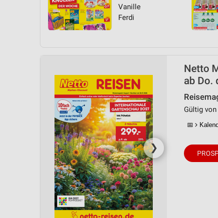
Vanille
Ferdi
Netto M
ab Do. 
Reisemag
Gültig von 
📅
Kalende
❯
PROSP