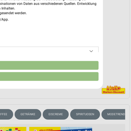
den 03.08.
binationen von Daten aus verschiedenen Quellen. Entwicklung
 Inhalten.
 03. Aug. bis 08. Aug.
gesendet werden.
e/App.
reintrag erstellen
EKT BLÄTTERN
n
AFFEE
GETRÄNKE
EISCREME
SPIRITUOSEN
MODETRENDS