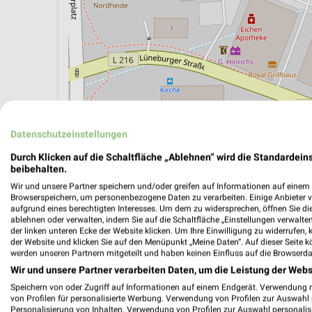
Datenschutzeinstellungen
Durch Klicken auf die Schaltfläche „Ablehnen“ wird die Standardeins
beibehalten.
ÖPNV ANZEIGEN
LADESÄULEN ANZEIGE
Wir und unsere Partner speichern und/oder greifen auf Informationen auf einem G
Browserspeichern, um personenbezogene Daten zu verarbeiten. Einige Anbieter 
aufgrund eines berechtigten Interesses. Um dem zu widersprechen, öffnen Sie die 
ablehnen oder verwalten, indem Sie auf die Schaltfläche „Einstellungen verwalten“
Aktuelle Angebote in dieser Filiale
der linken unteren Ecke der Website klicken. Um Ihre Einwilligung zu widerrufen, 
der Website und klicken Sie auf den Menüpunkt „Meine Daten“. Auf dieser Seite k
Anzahl Prospekte: 3
werden unseren Partnern mitgeteilt und haben keinen Einfluss auf die Browserda
Letztes Prospektupdate: vor 5 Tagen
Wir und unsere Partner verarbeiten Daten, um die Leistung der Webs
Speichern von oder Zugriff auf Informationen auf einem Endgerät. Verwendung 
Netto M
von Profilen für personalisierte Werbung. Verwendung von Profilen zur Auswahl p
Personalisierung von Inhalten. Verwendung von Profilen zur Auswahl personalis