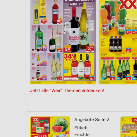
Messung der Performance von Inhalten
Analyse von Zielgruppen durch Statistiken oder Kombinationen 
Quellen
Entwicklung und Verbesserung der Angebote
Verwendung reduzierter Daten zur Auswahl von Inhalten
IAB-Besonderheiten:
Verwendung genauer Standortdaten
Geräte anhand von aktiv angeforderten Informationen identifizie
Nicht-IAB-Verarbeitungszwecke:
Jetzt alle "Wein" Themen entdecken!
Notwendig
Performance
Angebote Seite 2
Funktional
Etikett
Früchte
Werbung