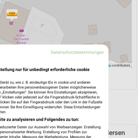
Datenschutzbestimmungen
Leaflet
|
©
OpenStreetMap
contributors
tellung nur für unbedingt erforderliche cookie
N
NAVIGATION MIT GOOGLE/IOS MAPS
erät zu, wie z. B. eindeutige IDs in cookie und anderen
verarbeiten Ihre personenbezogenen Daten möglicherweise
„Einstellungen“. Sie können Ihre Einstellungen akzeptieren,
 klicken oder jederzeit auf die Fingerabdruck-Schaltfläche in
klicken Sie auf den Fingerabdruck oder den Link in der Fußzeile
önnen Sie Ihre Einwilligung widerrufen. Diese Entscheidungen
ten.
ite zu analysieren und Folgendes zu tun:
reduzierter Daten zur Auswahl von Werbeanzeigen. Erstellung
arken-Discount Prospekt für Kirchgellersen
ersonalisierter Werbung. Erstellung von Profilen zur
ierter Inhalte. Messung der Werbeleistung. Messung der