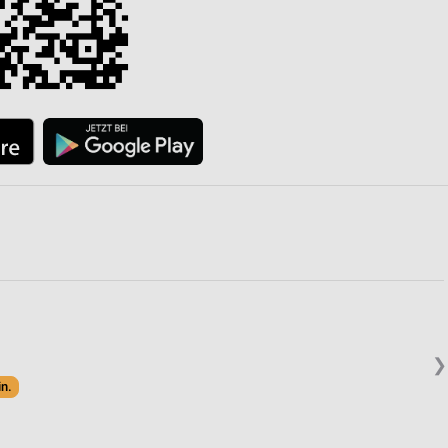
❯
in.