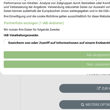
Performance von Inhalten. Analyse von Zielgruppen durch Statistiken oder Kom
und Verbesserung der Angebote. Verwendung reduzierter Daten zur Auswahl von
Daten können außerhalb der Europäischen Union weitergegeben und in die USA 
Ihre Einwilligung und die cookie Richtlinie gelten ausschließlich für diese Websit
Partnerliste anzeigen (1 IAB-Anbieter)
Wir nutzen Ihre Daten für folgende Zwecke:
IAB-Verarbeitungszwecke:
Speichern von oder Zugriff auf Informationen auf einem Endgerät
Verwendung reduzierter Daten zur Auswahl von Werbeanzeigen
Alle akzeptiere
Erstellung von Profilen für personalisierte Werbung
Nein, anpassen
Verwendung von Profilen zur Auswahl personalisierter Werbung
Aktuell kein
Erstellung von Profilen zur Personalisierung von Inhalten
ZUR 
Verwendung von Profilen zur Auswahl personalisierter Inhalte
Messung der Werbeleistung
WEITERE OPTI