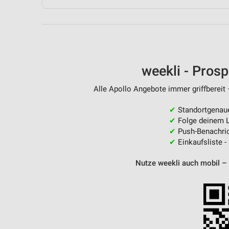
Messung der Performance von Inhalten
Analyse von Zielgruppen durch Statistiken oder Kombinationen 
Quellen
Entwicklung und Verbesserung der Angebote
weekli - Pros
Verwendung reduzierter Daten zur Auswahl von Inhalten
Alle Apollo Angebote immer griffbereit 
IAB-Besonderheiten:
✔
Standortgenau
Verwendung genauer Standortdaten
✔
Folge deinem L
✔
Push-Benachric
Geräte anhand von aktiv angeforderten Informationen identifizie
✔
Einkaufsliste -
Nicht-IAB-Verarbeitungszwecke:
Nutze weekli auch mobil –
Notwendig
Performance
Funktional
Werbung