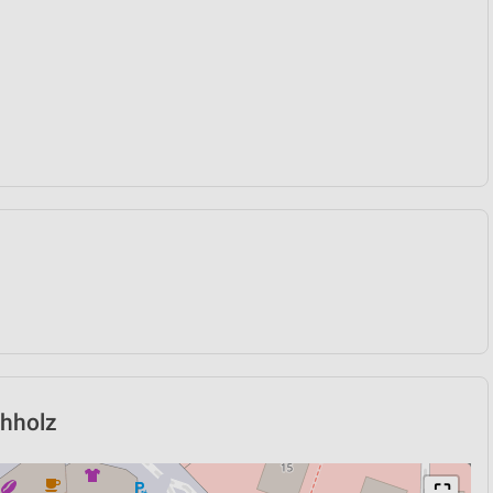
chholz
⛶