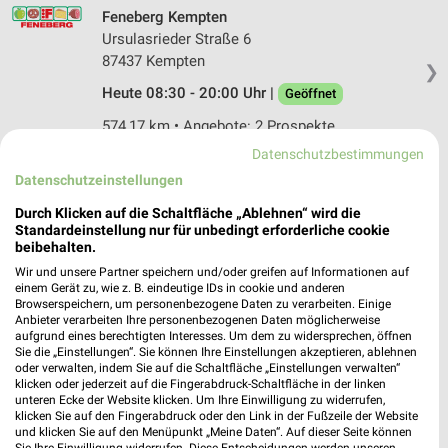
Feneberg Kempten
Ursulasrieder Straße 6
87437 Kempten
❯
Heute 08:30 - 20:00 Uhr |
Geöffnet
574,17 km • Angebote: 2 Prospekte
Datenschutzbestimmungen
Datenschutzeinstellungen
EDEKA Immler Kempten
Heiligkreuzerstraße 74
Durch Klicken auf die Schaltfläche „Ablehnen“ wird die
87439 Kempten
Standardeinstellung nur für unbedingt erforderliche cookie
❯
beibehalten.
Heute 07:30 - 16:00 Uhr |
Geöffnet
Wir und unsere Partner speichern und/oder greifen auf Informationen auf
einem Gerät zu, wie z. B. eindeutige IDs in cookie und anderen
575,83 km • Angebote: 1 Prospekt
Browserspeichern, um personenbezogene Daten zu verarbeiten. Einige
Anbieter verarbeiten Ihre personenbezogenen Daten möglicherweise
aufgrund eines berechtigten Interesses. Um dem zu widersprechen, öffnen
EDEKA Ogris Thingers
Sie die „Einstellungen“. Sie können Ihre Einstellungen akzeptieren, ablehnen
oder verwalten, indem Sie auf die Schaltfläche „Einstellungen verwalten“
Heiligkreuzer Straße 74
klicken oder jederzeit auf die Fingerabdruck-Schaltfläche in der linken
87439 Thingers
unteren Ecke der Website klicken. Um Ihre Einwilligung zu widerrufen,
❯
klicken Sie auf den Fingerabdruck oder den Link in der Fußzeile der Website
Heute 07:30 - 16:00 Uhr |
Geöffnet
und klicken Sie auf den Menüpunkt „Meine Daten“. Auf dieser Seite können