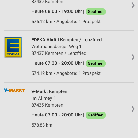
87439 Kempten
❯
Verwendung reduzierter Daten zur Auswahl von
Werbeanzeigen
Heute 08:00 - 19:00 Uhr |
Geöffnet
576,12 km • Angebote: 1 Prospekt
Erstellung von Profilen für personalisierte
Werbung
EDEKA Abröll Kempten / Lenzfried
Verwendung von Profilen zur Auswahl
personalisierter Werbung
Wettmannsberger Weg 1
87437 Kempten / Lenzfried
❯
Erstellung von Profilen zur Personalisierung
von Inhalten
Heute 07:30 - 20:00 Uhr |
Geöffnet
574,12 km • Angebote: 1 Prospekt
Verwendung von Profilen zur Auswahl
personalisierter Inhalte
V-Markt Kempten
Messung der Werbeleistung
Im Allmey 1
87435 Kempten
Messung der Performance von Inhalten
❯
Heute 07:00 - 20:00 Uhr |
Geöffnet
Analyse von Zielgruppen durch Statistiken oder
Kombinationen von Daten aus verschiedenen
578,83 km
Quellen