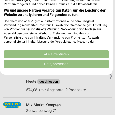
Sie Ihre Einwilligung widerrufen. Diese Entscheidungen werden unseren
575,83 km
Partnern mitgeteilt und haben keinen Einfluss auf die Browserdaten.
Wir und unsere Partner verarbeiten Daten, um die Leistung der
Website zu analysieren und Folgendes zu tun:
Feneberg Kempten
Speichern von oder Zugriff auf Informationen auf einem Endgerät.
Im Allmey 25
Verwendung reduzierter Daten zur Auswahl von Werbeanzeigen. Erstellung
von Profilen für personalisierte Werbung. Verwendung von Profilen zur
87435 Kempten
❯
Auswahl personalisierter Werbung. Erstellung von Profilen zur
Personalisierung von Inhalten. Verwendung von Profilen zur Auswahl
Heute 07:30 - 20:00 Uhr |
Geöffnet
personalisierter Inhalte. Messung der Werbeleistung. Messung der
Performance von Inhalten. Analyse von Zielgruppen durch Statistiken oder
578,49 km • Angebote: 2 Prospekte
Kombinationen von Daten aus verschiedenen Quellen. Entwicklung und
Verbesserung der Angebote. Verwendung reduzierter Daten zur Auswahl
Alle akzeptieren
von Inhalten.
Feneberg Kempten-Verwaltung
Daten können außerhalb der Europäischen Union weitergegeben und in die
Nein, anpassen
USA gesendet werden.
Ursulasrieder Str. 2
Ihre Einwilligung und die cookie Richtlinie gelten ausschließlich für diese
87437 Kempten-Verwaltung
❯
Website/App.
Heute
geschlossen
Partnerliste anzeigen (1 IAB-Anbieter)
574,08 km • Angebote: 2 Prospekte
Wir nutzen Ihre Daten für folgende Zwecke:
IAB-Verarbeitungszwecke:
Speichern von oder Zugriff auf Informationen
Mix Markt, Kempten
auf einem Endgerät
Schwalbenweg 71