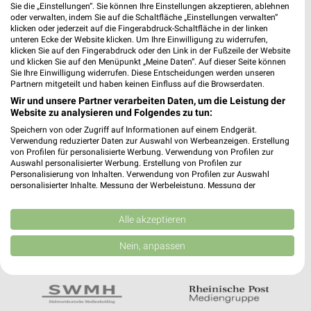
Noch mehr Angebote in
Sie die „Einstellungen“. Sie können Ihre Einstellungen akzeptieren, ablehnen
oder verwalten, indem Sie auf die Schaltfläche „Einstellungen verwalten“
der weekli App!
klicken oder jederzeit auf die Fingerabdruck-Schaltfläche in der linken
unteren Ecke der Website klicken. Um Ihre Einwilligung zu widerrufen,
klicken Sie auf den Fingerabdruck oder den Link in der Fußzeile der Website
und klicken Sie auf den Menüpunkt „Meine Daten“. Auf dieser Seite können
Sie Ihre Einwilligung widerrufen. Diese Entscheidungen werden unseren
Partnern mitgeteilt und haben keinen Einfluss auf die Browserdaten.
Wir und unsere Partner verarbeiten Daten, um die Leistung der
Website zu analysieren und Folgendes zu tun:
Jetzt kostenlos laden
Speichern von oder Zugriff auf Informationen auf einem Endgerät.
Verwendung reduzierter Daten zur Auswahl von Werbeanzeigen. Erstellung
von Profilen für personalisierte Werbung. Verwendung von Profilen zur
Auswahl personalisierter Werbung. Erstellung von Profilen zur
Prospekte App für Android
Personalisierung von Inhalten. Verwendung von Profilen zur Auswahl
personalisierter Inhalte. Messung der Werbeleistung. Messung der
Prospekte App für iOS
Performance von Inhalten. Analyse von Zielgruppen durch Statistiken oder
Kombinationen von Daten aus verschiedenen Quellen. Entwicklung und
Kostenlos im App Store erhältlich
Verbesserung der Angebote. Verwendung reduzierter Daten zur Auswahl
Alle akzeptieren
von Inhalten.
Daten können außerhalb der Europäischen Union weitergegeben und in die
Nein, anpassen
USA gesendet werden.
In Kooperation mit:
Ihre Einwilligung und die cookie Richtlinie gelten ausschließlich für diese
Website/App.
Partnerliste anzeigen (1 IAB-Anbieter)