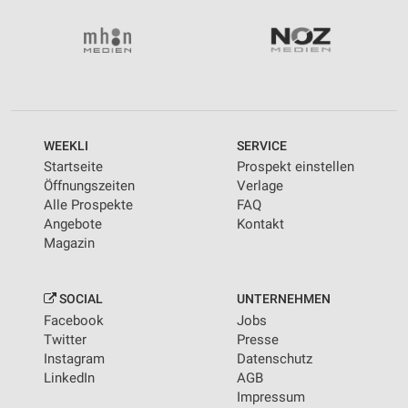
Wir nutzen Ihre Daten für folgende Zwecke:
IAB-Verarbeitungszwecke:
Speichern von oder Zugriff auf Informationen
auf einem Endgerät
Verwendung reduzierter Daten zur Auswahl von
Werbeanzeigen
WEEKLI
SERVICE
Erstellung von Profilen für personalisierte
Startseite
Prospekt einstellen
Werbung
Öffnungszeiten
Verlage
Alle Prospekte
FAQ
Verwendung von Profilen zur Auswahl
Angebote
Kontakt
personalisierter Werbung
Magazin
Erstellung von Profilen zur Personalisierung
von Inhalten
SOCIAL
UNTERNEHMEN
Verwendung von Profilen zur Auswahl
Facebook
Jobs
personalisierter Inhalte
Twitter
Presse
Instagram
Datenschutz
Messung der Werbeleistung
LinkedIn
AGB
Impressum