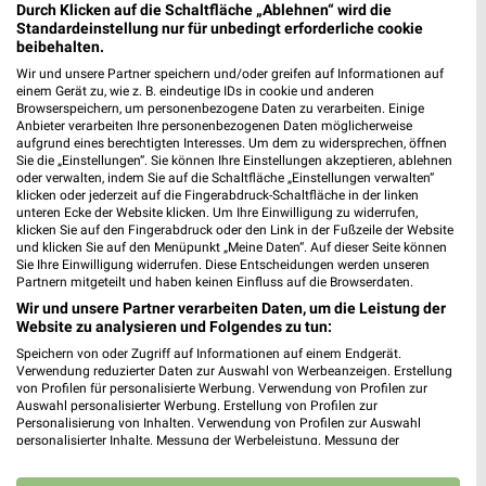
Durch Klicken auf die Schaltfläche „Ablehnen“ wird die
V-Markt Immenstadt
Standardeinstellung nur für unbedingt erforderliche cookie
Im Engelfeld 5
beibehalten.
87509 Immenstadt
Wir und unsere Partner speichern und/oder greifen auf Informationen auf
❯
einem Gerät zu, wie z. B. eindeutige IDs in cookie und anderen
Heute 08:00 - 20:00 Uhr |
Geschlossen
Browserspeichern, um personenbezogene Daten zu verarbeiten. Einige
Anbieter verarbeiten Ihre personenbezogenen Daten möglicherweise
18,03 km
aufgrund eines berechtigten Interesses. Um dem zu widersprechen, öffnen
Sie die „Einstellungen“. Sie können Ihre Einstellungen akzeptieren, ablehnen
oder verwalten, indem Sie auf die Schaltfläche „Einstellungen verwalten“
klicken oder jederzeit auf die Fingerabdruck-Schaltfläche in der linken
V-Markt Nesselwang
unteren Ecke der Website klicken. Um Ihre Einwilligung zu widerrufen,
Hertinger Weg 2
klicken Sie auf den Fingerabdruck oder den Link in der Fußzeile der Website
und klicken Sie auf den Menüpunkt „Meine Daten“. Auf dieser Seite können
87484 Nesselwang
❯
Sie Ihre Einwilligung widerrufen. Diese Entscheidungen werden unseren
Partnern mitgeteilt und haben keinen Einfluss auf die Browserdaten.
Heute 08:00 - 20:00 Uhr |
Geschlossen
Wir und unsere Partner verarbeiten Daten, um die Leistung der
19,33 km
Website zu analysieren und Folgendes zu tun:
Speichern von oder Zugriff auf Informationen auf einem Endgerät.
Verwendung reduzierter Daten zur Auswahl von Werbeanzeigen. Erstellung
V-Markt Marktoberdorf
von Profilen für personalisierte Werbung. Verwendung von Profilen zur
Auswahl personalisierter Werbung. Erstellung von Profilen zur
Johann-Georg-Fendt-Str. 33
Personalisierung von Inhalten. Verwendung von Profilen zur Auswahl
87616 Marktoberdorf
❯
personalisierter Inhalte. Messung der Werbeleistung. Messung der
Performance von Inhalten. Analyse von Zielgruppen durch Statistiken oder
Heute 08:00 - 20:00 Uhr |
Geschlossen
Kombinationen von Daten aus verschiedenen Quellen. Entwicklung und