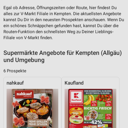
Egal ob Adresse, Öffnungszeiten oder Route, hier findest Du
Verwendung von Profilen zur Auswahl
alles zur V-Markt Filiale in Kempten. Die aktuellsten Angebote
personalisierter Inhalte
kannst Du Dir in den neuesten Prospekten anschauen. Wenn Du
ein schönes Schnäppchen gefunden hast, kannst Du über die
Messung der Werbeleistung
Routen-Funktion den schnellsten Weg zu Deiner Lieblings-
Filiale von V-Markt finden.
Messung der Performance von Inhalten
Analyse von Zielgruppen durch Statistiken oder
Supermärkte Angebote für Kempten (Allgäu)
Kombinationen von Daten aus verschiedenen
und Umgebung
Quellen
6 Prospekte
Entwicklung und Verbesserung der Angebote
nahkauf
Kaufland
Verwendung reduzierter Daten zur Auswahl von
Inhalten
IAB-Besonderheiten:
Verwendung genauer Standortdaten
Geräte anhand von aktiv angeforderten
Informationen identifizieren