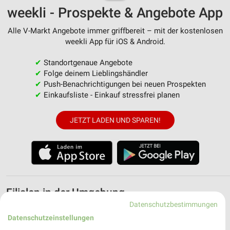
weekli - Prospekte & Angebote App
Alle V-Markt Angebote immer griffbereit – mit der kostenlosen
weekli App für iOS & Android.
✔
Standortgenaue Angebote
✔
Folge deinem Lieblingshändler
✔
Push-Benachrichtigungen bei neuen Prospekten
✔
Einkaufsliste - Einkauf stressfrei planen
JETZT LADEN UND SPAREN!
Filialen in der Umgebung
Datenschutzbestimmungen
3 Filialen
Datenschutzeinstellungen