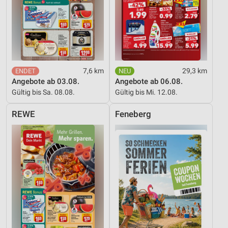
Nicht-IAB-Verarbeitungszwecke:
Notwendig
Performance
Funktional
7,6 km
29,3 km
Angebote ab 03.08.
Angebote ab 06.08.
Werbung
Gültig bis Sa. 08.08.
Gültig bis Mi. 12.08.
REWE
Feneberg