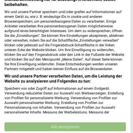
beibehalten.
Wir und unsere Partner speichern und/oder greifen auf Informationen auf
einem Gerät zu, wie z. B. eindeutige IDs in cookie und anderen
Browserspeichern, um personenbezogene Daten zu verarbeiten. Einige
1,9 km
1,9 km
Anbieter verarbeiten Ihre personenbezogenen Daten möglicherweise
aufgrund eines berechtigten Interesses. Um dem zu widersprechen, öffnen
Dieter Knoll
Wohnen Spezial
Sie die „Einstellungen“. Sie können Ihre Einstellungen akzeptieren, ablehnen
Gültig bis Fr. 14.08.
Gültig bis Fr. 14.08.
oder verwalten, indem Sie auf die Schaltfläche „Einstellungen verwalten“
klicken oder jederzeit auf die Fingerabdruck-Schaltfläche in der linken
unteren Ecke der Website klicken. Um Ihre Einwilligung zu widerrufen,
Kaufland
XXXLutz
klicken Sie auf den Fingerabdruck oder den Link in der Fußzeile der Website
und klicken Sie auf den Menüpunkt „Meine Daten“. Auf dieser Seite können
Sie Ihre Einwilligung widerrufen. Diese Entscheidungen werden unseren
Partnern mitgeteilt und haben keinen Einfluss auf die Browserdaten.
Wir und unsere Partner verarbeiten Daten, um die Leistung der
Website zu analysieren und Folgendes zu tun:
Speichern von oder Zugriff auf Informationen auf einem Endgerät.
Verwendung reduzierter Daten zur Auswahl von Werbeanzeigen. Erstellung
von Profilen für personalisierte Werbung. Verwendung von Profilen zur
Auswahl personalisierter Werbung. Erstellung von Profilen zur
Personalisierung von Inhalten. Verwendung von Profilen zur Auswahl
personalisierter Inhalte. Messung der Werbeleistung. Messung der
Performance von Inhalten. Analyse von Zielgruppen durch Statistiken oder
Kombinationen von Daten aus verschiedenen Quellen. Entwicklung und
Verbesserung der Angebote. Verwendung reduzierter Daten zur Auswahl
Alle akzeptieren
von Inhalten.