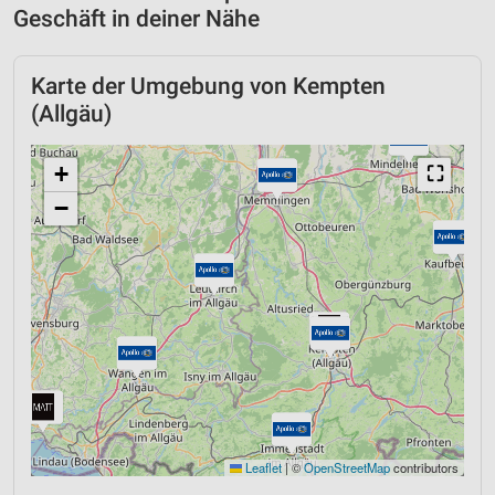
Geschäft in deiner Nähe
Karte der Umgebung von Kempten
(Allgäu)
+
⛶
−
Leaflet
|
©
OpenStreetMap
contributors