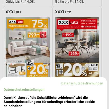
Gültig bis Fr. 14.08.
Gültig bis Fr. 14.08.
XXXLutz
XXXLutz
Datenschutzbestimmungen
1,9 km
1,9 km
Wohnenpreishits
Spezial-Prospekt der Marken
Datenschutzeinstellungen
Gültig bis Fr. 14.08.
Gültig bis Fr. 21.08.
Durch Klicken auf die Schaltfläche „Ablehnen“ wird die
Standardeinstellung nur für unbedingt erforderliche cookie
XXXLutz
XXXLutz
beibehalten.