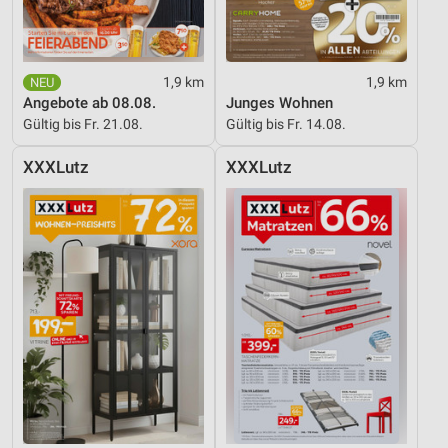
Performance
Funktional
1,9 km
1,9 km
Angebote ab 08.08.
Junges Wohnen
Werbung
Gültig bis Fr. 21.08.
Gültig bis Fr. 14.08.
XXXLutz
XXXLutz