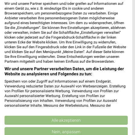
Wir und unsere Partner speichern und/oder greifen auf Informationen auf
einem Gerät zu, wie z. B. eindeutige IDs in cookie und anderen
Browserspeichern, um personenbezogene Daten zu verarbeiten. Einige
Anbieter verarbeiten Ihre personenbezogenen Daten möglicherweise
aufgrund eines berechtigten Interesses. Um dem zu widersprechen, öffnen
Sie die „Einstellungen“. Sie können Ihre Einstellungen akzeptieren, ablehnen
oder verwalten, indem Sie auf die Schaltfläche „Einstellungen verwalten“
klicken oder jederzeit auf die Fingerabdruck-Schaltfläche in der linken
unteren Ecke der Website klicken. Um Ihre Einwilligung zu widerrufen,
klicken Sie auf den Fingerabdruck oder den Link in der Fußzeile der Website
und klicken Sie auf den Menüpunkt „Meine Daten“. Auf dieser Seite können
Sie Ihre Einwilligung widerrufen. Diese Entscheidungen werden unseren
Partnern mitgeteilt und haben keinen Einfluss auf die Browserdaten.
Wir und unsere Partner verarbeiten Daten, um die Leistung der
Website zu analysieren und Folgendes zu tun:
Speichern von oder Zugriff auf Informationen auf einem Endgerät.
1,9 km
1,9 km
Verwendung reduzierter Daten zur Auswahl von Werbeanzeigen. Erstellung
Angebote ab 08.08.
Küchen Preishits!
von Profilen für personalisierte Werbung. Verwendung von Profilen zur
Auswahl personalisierter Werbung. Erstellung von Profilen zur
Gültig bis Fr. 14.08.
Gültig bis Fr. 21.08.
Personalisierung von Inhalten. Verwendung von Profilen zur Auswahl
personalisierter Inhalte. Messung der Werbeleistung. Messung der
XXXLutz
XXXLutz
Performance von Inhalten. Analyse von Zielgruppen durch Statistiken oder
Kombinationen von Daten aus verschiedenen Quellen. Entwicklung und
Verbesserung der Angebote. Verwendung reduzierter Daten zur Auswahl
Alle akzeptieren
von Inhalten.
Daten können außerhalb der Europäischen Union weitergegeben und in die
Nein, anpassen
USA gesendet werden.