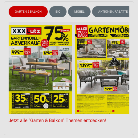
GARTEN & BALKON
BIO
MÖBEL
AKTIONEN, RABATTE & GUT
Jetzt alle "Garten & Balkon" Themen entdecken!