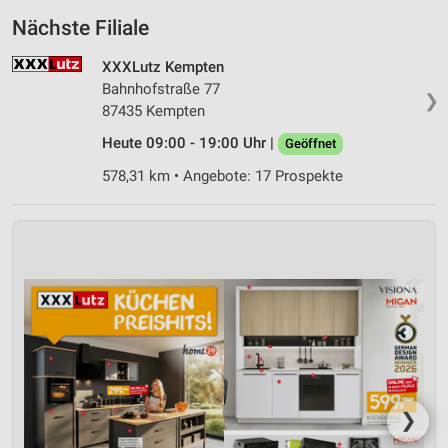
Nächste Filiale
Entwicklung und Verbesserung der Angebote
XXXLutz Kempten
Verwendung reduzierter Daten zur Auswahl von
Inhalten
Bahnhofstraße 77
❯
87435 Kempten
IAB-Besonderheiten:
Heute 09:00 - 19:00 Uhr |
Geöffnet
Verwendung genauer Standortdaten
578,31 km • Angebote: 17 Prospekte
Geräte anhand von aktiv angeforderten
Informationen identifizieren
Nicht-IAB-Verarbeitungszwecke:
Notwendig
Performance
Funktional
Werbung
❯