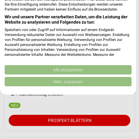
Sie Ihre Einwilligung widerrufen. Diese Entscheidungen werden unseren
Partnern mitgeteilt und haben keinen Einfluss auf die Browserdaten.
Wir und unsere Partner verarbeiten Daten, um die Leistung der
Website zu analysieren und Folgendes zu tun:
Speichern von oder Zugriff auf Informationen auf einem Endgerät.
Verwendung reduzierter Daten zur Auswahl von Werbeanzeigen. Erstellung
von Profilen für personalisierte Werbung. Verwendung von Profilen zur
Auswahl personalisierter Werbung. Erstellung von Profilen zur
Personalisierung von Inhalten. Verwendung von Profilen zur Auswahl
personalisierter Inhalte. Messung der Werbeleistung. Messung der
XXXLutz Prospekt für Kempten (Allgäu)
Performance von Inhalten. Analyse von Zielgruppen durch Statistiken oder
Kombinationen von Daten aus verschiedenen Quellen. Entwicklung und
ab Sa. den 08.08.
Verbesserung der Angebote. Verwendung reduzierter Daten zur Auswahl
Alle akzeptieren
von Inhalten.
Musterring
Daten können außerhalb der Europäischen Union weitergegeben und in die
Nein, anpassen
Gültig von 08. Aug. bis 14. Aug.
USA gesendet werden.
Ihre Einwilligung und die cookie Richtlinie gelten ausschließlich für diese
📅
Kalendereintrag erstellen
Website/App.
Partnerliste anzeigen (1 IAB-Anbieter)
Wir nutzen Ihre Daten für folgende Zwecke:
IAB-Verarbeitungszwecke:
PROSPEKT BLÄTTERN
Speichern von oder Zugriff auf Informationen
auf einem Endgerät