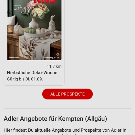
IAB-Besonderheiten:
Verwendung genauer Standortdaten
Geräte anhand von aktiv angeforderten
Informationen identifizieren
Nicht-IAB-Verarbeitungszwecke:
Notwendig
Performance
11,7 km
Herbstliche Deko-Woche
Funktional
Gültig bis Di. 01.09.
Werbung
ALLE PROSPEKTE
Adler Angebote für Kempten (Allgäu)
Hier findest Du aktuelle Angebote und Prospekte von Adler in