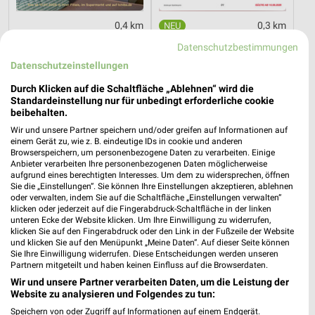
0,4 km
0,3 km
Einfach draußen kochen
Mehr Spass in der Schule
Datenschutzbestimmungen
Gültig bis Di. 18.08.
Gültig ab Mo. 10.08.
Datenschutzeinstellungen
NKD
Tchibo
Durch Klicken auf die Schaltfläche „Ablehnen“ wird die
Standardeinstellung nur für unbedingt erforderliche cookie
beibehalten.
Wir und unsere Partner speichern und/oder greifen auf Informationen auf
einem Gerät zu, wie z. B. eindeutige IDs in cookie und anderen
Browserspeichern, um personenbezogene Daten zu verarbeiten. Einige
Anbieter verarbeiten Ihre personenbezogenen Daten möglicherweise
aufgrund eines berechtigten Interesses. Um dem zu widersprechen, öffnen
Sie die „Einstellungen“. Sie können Ihre Einstellungen akzeptieren, ablehnen
oder verwalten, indem Sie auf die Schaltfläche „Einstellungen verwalten“
klicken oder jederzeit auf die Fingerabdruck-Schaltfläche in der linken
unteren Ecke der Website klicken. Um Ihre Einwilligung zu widerrufen,
klicken Sie auf den Fingerabdruck oder den Link in der Fußzeile der Website
und klicken Sie auf den Menüpunkt „Meine Daten“. Auf dieser Seite können
Sie Ihre Einwilligung widerrufen. Diese Entscheidungen werden unseren
Partnern mitgeteilt und haben keinen Einfluss auf die Browserdaten.
Wir und unsere Partner verarbeiten Daten, um die Leistung der
Website zu analysieren und Folgendes zu tun:
11,7 km
0,4 km
Milchzahn-Woche
Inspiriert vom Meer
Speichern von oder Zugriff auf Informationen auf einem Endgerät.