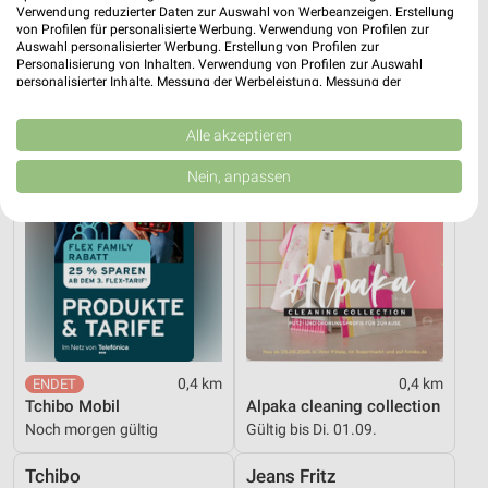
Verwendung reduzierter Daten zur Auswahl von Werbeanzeigen. Erstellung
Gültig bis Do. 01.10.
Gültig bis Di. 25.08.
von Profilen für personalisierte Werbung. Verwendung von Profilen zur
Auswahl personalisierter Werbung. Erstellung von Profilen zur
Tchibo
Tchibo
Personalisierung von Inhalten. Verwendung von Profilen zur Auswahl
personalisierter Inhalte. Messung der Werbeleistung. Messung der
Performance von Inhalten. Analyse von Zielgruppen durch Statistiken oder
Kombinationen von Daten aus verschiedenen Quellen. Entwicklung und
Verbesserung der Angebote. Verwendung reduzierter Daten zur Auswahl
Alle akzeptieren
von Inhalten.
Daten können außerhalb der Europäischen Union weitergegeben und in die
Nein, anpassen
USA gesendet werden.
Ihre Einwilligung und die cookie Richtlinie gelten ausschließlich für diese
Website/App.
Partnerliste anzeigen (1 IAB-Anbieter)
Wir nutzen Ihre Daten für folgende Zwecke:
IAB-Verarbeitungszwecke:
Speichern von oder Zugriff auf Informationen
auf einem Endgerät
0,4 km
0,4 km
Tchibo Mobil
Alpaka cleaning collection
Verwendung reduzierter Daten zur Auswahl von
Werbeanzeigen
Noch morgen gültig
Gültig bis Di. 01.09.
Erstellung von Profilen für personalisierte
Tchibo
Jeans Fritz