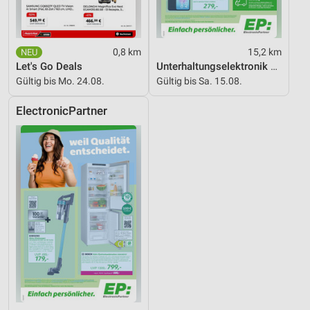
Speichern von oder Zugriff auf Informationen
auf einem Endgerät
Verwendung reduzierter Daten zur Auswahl von
0,8 km
15,2 km
Werbeanzeigen
Let's Go Deals
Unterhaltungselektronik 08/2026
Gültig bis Mo. 24.08.
Gültig bis Sa. 15.08.
Erstellung von Profilen für personalisierte
Werbung
ElectronicPartner
Verwendung von Profilen zur Auswahl
personalisierter Werbung
Erstellung von Profilen zur Personalisierung
von Inhalten
Verwendung von Profilen zur Auswahl
personalisierter Inhalte
Messung der Werbeleistung
Messung der Performance von Inhalten
Analyse von Zielgruppen durch Statistiken oder