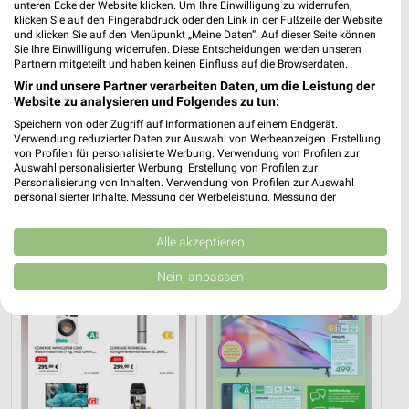
Garmisch-Partenkirchen, Deutschland
unteren Ecke der Website klicken. Um Ihre Einwilligung zu widerrufen,
❯
klicken Sie auf den Fingerabdruck oder den Link in der Fußzeile der Website
und klicken Sie auf den Menüpunkt „Meine Daten“. Auf dieser Seite können
Sie Ihre Einwilligung widerrufen. Diese Entscheidungen werden unseren
582,54 km
Partnern mitgeteilt und haben keinen Einfluss auf die Browserdaten.
Wir und unsere Partner verarbeiten Daten, um die Leistung der
Website zu analysieren und Folgendes zu tun:
Elektromärkte Angebote für Kempten (Allgäu)
Speichern von oder Zugriff auf Informationen auf einem Endgerät.
und Umgebung
Verwendung reduzierter Daten zur Auswahl von Werbeanzeigen. Erstellung
von Profilen für personalisierte Werbung. Verwendung von Profilen zur
3 Prospekte
Auswahl personalisierter Werbung. Erstellung von Profilen zur
Personalisierung von Inhalten. Verwendung von Profilen zur Auswahl
personalisierter Inhalte. Messung der Werbeleistung. Messung der
MediaMarkt Saturn
ElectronicPartner
Performance von Inhalten. Analyse von Zielgruppen durch Statistiken oder
Kombinationen von Daten aus verschiedenen Quellen. Entwicklung und
Verbesserung der Angebote. Verwendung reduzierter Daten zur Auswahl
Alle akzeptieren
von Inhalten.
Daten können außerhalb der Europäischen Union weitergegeben und in die
Nein, anpassen
USA gesendet werden.
Ihre Einwilligung und die cookie Richtlinie gelten ausschließlich für diese
Website/App.
Partnerliste anzeigen (1 IAB-Anbieter)
Wir nutzen Ihre Daten für folgende Zwecke:
IAB-Verarbeitungszwecke: