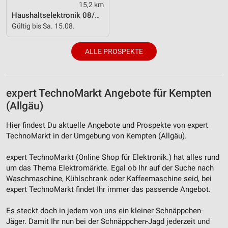
Kombinationen von Daten aus verschiedenen
15,2 km
Quellen
Haushaltselektronik 08/2026
Gültig bis Sa. 15.08.
Entwicklung und Verbesserung der Angebote
ALLE PROSPEKTE
Verwendung reduzierter Daten zur Auswahl von
Inhalten
IAB-Besonderheiten:
expert TechnoMarkt Angebote für Kempten
Verwendung genauer Standortdaten
(Allgäu)
Geräte anhand von aktiv angeforderten
Hier findest Du aktuelle Angebote und Prospekte von expert
Informationen identifizieren
TechnoMarkt in der Umgebung von Kempten (Allgäu).
Nicht-IAB-Verarbeitungszwecke:
expert TechnoMarkt (Online Shop für Elektronik.) hat alles rund
Notwendig
um das Thema Elektromärkte. Egal ob Ihr auf der Suche nach
Waschmaschine, Kühlschrank oder Kaffeemaschine seid, bei
Performance
expert TechnoMarkt findet Ihr immer das passende Angebot.
Funktional
Es steckt doch in jedem von uns ein kleiner Schnäppchen-
Werbung
Jäger. Damit Ihr nun bei der Schnäppchen-Jagd jederzeit und