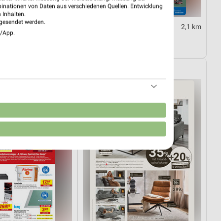
binationen von Daten aus verschiedenen Quellen. Entwicklung
 Inhalten.
gesendet werden.
2,1 km
2,1 km
e/App.
10.08.
Angebote ab 03.08.
10.08.
Noch morgen gültig
rkt
XXXLutz
n