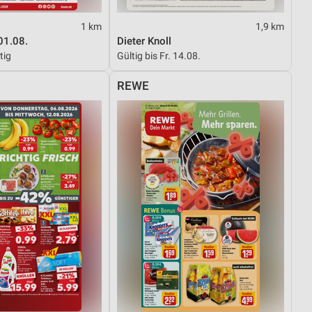
1 km
1,9 km
von Daten aus verschiedenen
01.08.
Dieter Knoll
tig
Gültig bis Fr. 14.08.
REWE
ren