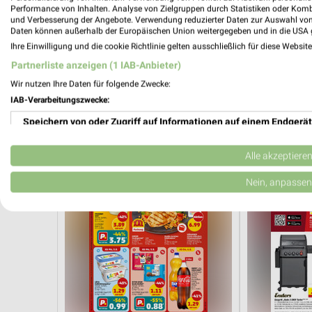
Performance von Inhalten. Analyse von Zielgruppen durch Statistiken oder Kom
und Verbesserung der Angebote. Verwendung reduzierter Daten zur Auswahl von
Daten können außerhalb der Europäischen Union weitergegeben und in die USA 
2,8 km
Ihre Einwilligung und die cookie Richtlinie gelten ausschließlich für diese Websit
Sommer Knaller
Angebote ab 
Partnerliste anzeigen (1 IAB-Anbieter)
Noch morgen gültig
Gültig ab Mo. 
Wir nutzen Ihre Daten für folgende Zwecke:
PENNY
toom Bauma
IAB-Verarbeitungszwecke:
Speichern von oder Zugriff auf Informationen auf einem Endgerät
Verwendung reduzierter Daten zur Auswahl von Werbeanzeigen
Alle akzeptiere
Erstellung von Profilen für personalisierte Werbung
Nein, anpassen
Verwendung von Profilen zur Auswahl personalisierter Werbung
Erstellung von Profilen zur Personalisierung von Inhalten
Verwendung von Profilen zur Auswahl personalisierter Inhalte
Messung der Werbeleistung