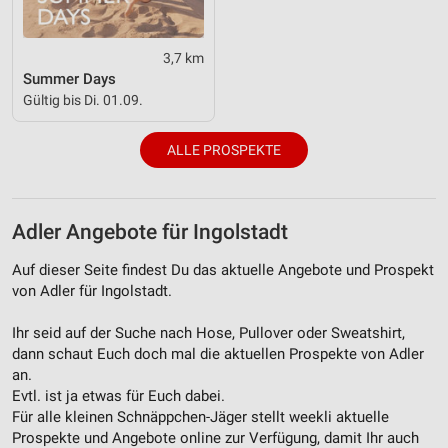
Quellen
Entwicklung und Verbesserung der Angebote
3,7 km
Summer Days
Verwendung reduzierter Daten zur Auswahl von
Gültig bis Di. 01.09.
Inhalten
IAB-Besonderheiten:
ALLE PROSPEKTE
Verwendung genauer Standortdaten
Geräte anhand von aktiv angeforderten
Informationen identifizieren
Adler Angebote für Ingolstadt
Nicht-IAB-Verarbeitungszwecke:
Auf dieser Seite findest Du das aktuelle Angebote und Prospekt
von Adler für Ingolstadt.
Notwendig
Performance
Ihr seid auf der Suche nach Hose, Pullover oder Sweatshirt,
dann schaut Euch doch mal die aktuellen Prospekte von Adler
Funktional
an.
Evtl. ist ja etwas für Euch dabei.
Werbung
Für alle kleinen Schnäppchen-Jäger stellt weekli aktuelle
Prospekte und Angebote online zur Verfügung, damit Ihr auch