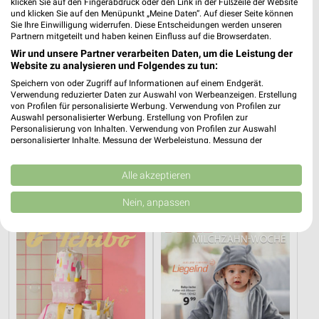
klicken Sie auf den Fingerabdruck oder den Link in der Fußzeile der Website
und klicken Sie auf den Menüpunkt „Meine Daten“. Auf dieser Seite können
Sie Ihre Einwilligung widerrufen. Diese Entscheidungen werden unseren
Partnern mitgeteilt und haben keinen Einfluss auf die Browserdaten.
Wir und unsere Partner verarbeiten Daten, um die Leistung der
Website zu analysieren und Folgendes zu tun:
Speichern von oder Zugriff auf Informationen auf einem Endgerät.
Verwendung reduzierter Daten zur Auswahl von Werbeanzeigen. Erstellung
von Profilen für personalisierte Werbung. Verwendung von Profilen zur
Auswahl personalisierter Werbung. Erstellung von Profilen zur
Personalisierung von Inhalten. Verwendung von Profilen zur Auswahl
0,4 km
0,4 km
personalisierter Inhalte. Messung der Werbeleistung. Messung der
Inspiriert vom Meer
Tchibo Mobil
Performance von Inhalten. Analyse von Zielgruppen durch Statistiken oder
Kombinationen von Daten aus verschiedenen Quellen. Entwicklung und
Gültig bis Di. 25.08.
Gültig bis So. 09.08.
Verbesserung der Angebote. Verwendung reduzierter Daten zur Auswahl
Alle akzeptieren
von Inhalten.
Tchibo
NKD
Daten können außerhalb der Europäischen Union weitergegeben und in die
Nein, anpassen
USA gesendet werden.
Ihre Einwilligung und die cookie Richtlinie gelten ausschließlich für diese
Website/App.
Partnerliste anzeigen (1 IAB-Anbieter)
Wir nutzen Ihre Daten für folgende Zwecke:
IAB-Verarbeitungszwecke:
Speichern von oder Zugriff auf Informationen