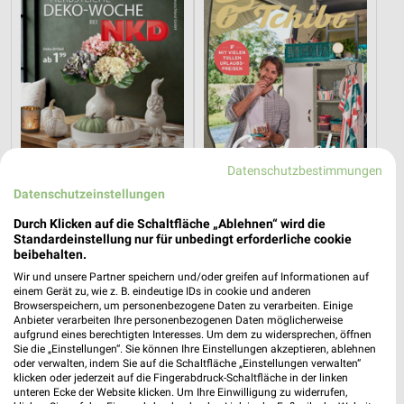
Datenschutzbestimmungen
Datenschutzeinstellungen
Durch Klicken auf die Schaltfläche „Ablehnen“ wird die
3,2 km
0,4 km
Standardeinstellung nur für unbedingt erforderliche cookie
Herbstliche Deko-Woche
Einfach draußen kochen
beibehalten.
Gültig bis Di. 01.09.
Gültig bis Di. 18.08.
Wir und unsere Partner speichern und/oder greifen auf Informationen auf
einem Gerät zu, wie z. B. eindeutige IDs in cookie und anderen
Browserspeichern, um personenbezogene Daten zu verarbeiten. Einige
Tchibo
Tchibo
Anbieter verarbeiten Ihre personenbezogenen Daten möglicherweise
aufgrund eines berechtigten Interesses. Um dem zu widersprechen, öffnen
Sie die „Einstellungen“. Sie können Ihre Einstellungen akzeptieren, ablehnen
oder verwalten, indem Sie auf die Schaltfläche „Einstellungen verwalten“
klicken oder jederzeit auf die Fingerabdruck-Schaltfläche in der linken
unteren Ecke der Website klicken. Um Ihre Einwilligung zu widerrufen,